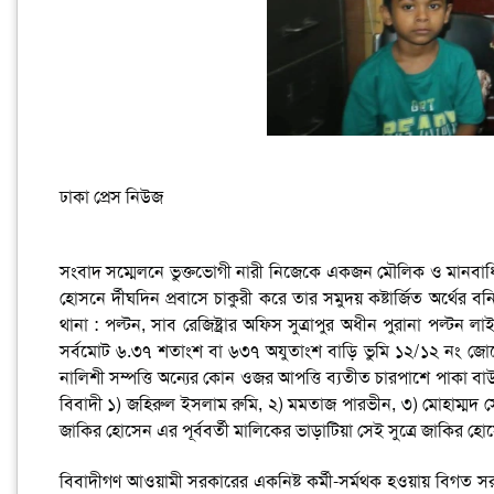
ঢাকা প্রেস নিউজ
সংবাদ সম্মেলনে ভুক্তভোগী নারী নিজেকে একজন মৌলিক ও মানবাধিক
হোসনে র্দীঘদিন প্রবাসে চাকুরী করে তার সমুদয় কষ্টার্জিত অর্থ
থানা : পল্টন, সাব রেজিষ্ট্রার অফিস সুত্রাপুর অধীন পুরানা পল্ট
সর্বমোট ৬.৩৭ শতাংশ বা ৬৩৭ অযুতাংশ বাড়ি ভুমি ১২/১২ নং জ
নালিশী সম্পত্তি অন্যের কোন ওজর আপত্তি ব্যতীত চারপাশে পাকা 
বিবাদী ১) জহিরুল ইসলাম রুমি, ২) মমতাজ পারভীন, ৩) মোহাম্মদ সোহেল
জাকির হোসেন এর পূর্ববর্তী মালিকের ভাড়াটিয়া সেই সুত্রে জাকির
বিবাদীগণ আওয়ামী সরকারের একনিষ্ট কর্মী-সর্মথক হওয়ায় বিগত সরকারের 