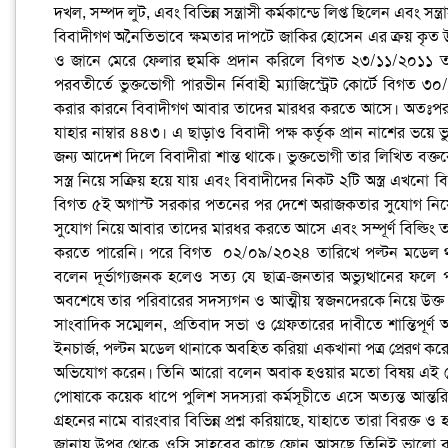
দখল, সম্পদ লুট, এবং বিভিন্ন সন্ত্রাসী কর্মকান্ডে লিপ্ত ছিলেন এবং সন্
বিবাদীগণ অনৈতিভাবে ক্ষমতার দাপটে জাকির হোসেন এর ক্রয় কৃত
ও জানে মেরে ফেলার হুমকি প্রদান করিলে বিগত ২৩/১১/২০১১ ত
পরবতীর্তে ভুক্তভোগী পারভীন র্নিবাহী ম্যাজিস্ট্রেট কোর্টে বি
করার কারনে বিবাদীগণ আবার তাদের মারধর করতে আসে। অতঃপর 
যাহার নাম্বার ৪৪৩। এ ছাড়াও বিবাদী পক্ষ কর্তৃক প্রান নাশের ভয়ে ভুক
জন্য আদেশ দিলে বিবাদীরা শান্ত থাকে। ভুক্তভোগী তার লিখিত বক্তব
সস্ত্র নিয়ে সক্রিয় হয়ে যায় এবং বিবাদীদের নিকট ২টি অস্ত্র এখনো 
বিগত ৫ই অগাস্ট সরকার পতনের পর দেশে অরাজকতার সুযোগ নিয়
সুযোগ নিয়ে আবার তাদের মারধর করতে আসে এবং সম্পূর্ণ বিল্ডিং ত
করতে পারেনি। পরে বিগত ০২/০৯/২০২৪ তারিখে পল্টন মডেল থান
বলেন দূর্ভাগ্যজনক হলেও সত্য যে ছাত্র-জনতার অভ্যুত্থানের ফল
অবশেষে তার পরিবারের সদস্যগন ও আত্মীয় স্বজনদেরকে নিয়ে উক্ত 
সাংবাদিক সম্মেলন, প্রতিবাদ সভা ও গ্রেফতারের দাবীতে শান্তিপূর্
ইনচার্জ, পল্টন মডেল থানাকে অবহিত করিয়া একখানা পত্র প্রেরণ কর
অভিযোগ করেন। তিনি আরো বলেন অবাক হওয়ার মতো বিষয় এই যে, অব
পোষাকে কয়েক ধাপে পুলিশ সদস্যরা কর্মসূচীতে এসে অত্যন্ত আন্
গ্রহনের নামে বারংবার বিভিন্ন প্রশ্ন করিয়াছে, যাহাতে তারা বি
জানায় উপর থেকে ওসি সাহবের কাছে ফোন আসছে তিনিই ভালো বলতে 