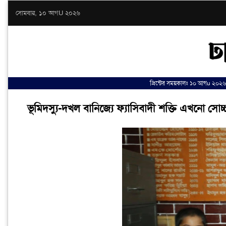
সোমবার, ১০ আগU ২০২৬
প্রিন্টের সময়কালঃ ১০ আগu ২০২
ভূমিদস্যু-দখল বানিজ্যে ফ্যাসিবাদী শক্তি এখনো সোচ্