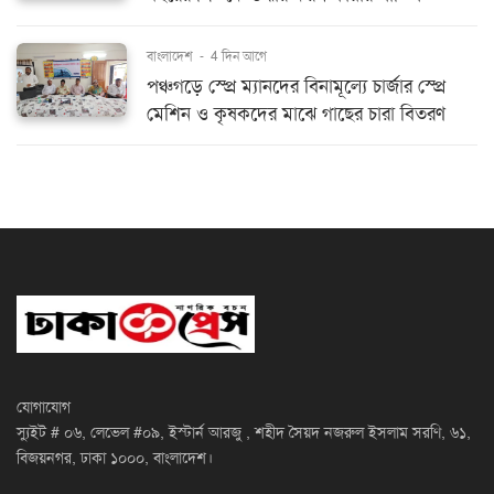
বাংলাদেশ
-
4 দিন আগে
পঞ্চগড়ে স্প্রে ম্যানদের বিনামূল্যে চার্জার স্প্রে
মেশিন ও কৃষকদের মাঝে গাছের চারা বিতরণ
যোগাযোগ
স্যুইট # ০৬, লেভেল #০৯, ইস্টার্ন আরজু , শহীদ সৈয়দ নজরুল ইসলাম সরণি, ৬১,
বিজয়নগর, ঢাকা ১০০০, বাংলাদেশ।