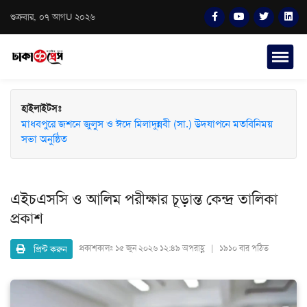
শুক্রবার, ০৭ আগU ২০২৬
হাইলাইটসঃ
মাধবপুরে জশনে জুলুস ও ঈদে মিলাদুন্নবী (সা.) উদযাপনে মতবিনিময়
সভা অনুষ্ঠিত
এইচএসসি ও আলিম পরীক্ষার চূড়ান্ত কেন্দ্র তালিকা
প্রকাশ
প্রিন্ট করুন
প্রকাশকালঃ
১৫ জুন ২০২৬ ১২:৪৯ অপরাহ্ণ | ১৯১০ বার পঠিত