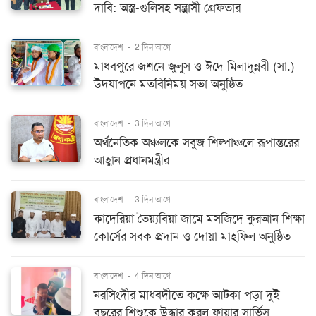
দাবি: অস্ত্র-গুলিসহ সন্ত্রাসী গ্রেফতার
বাংলাদেশ
-
2 দিন আগে
মাধবপুরে জশনে জুলুস ও ঈদে মিলাদুন্নবী (সা.)
উদযাপনে মতবিনিময় সভা অনুষ্ঠিত
বাংলাদেশ
-
3 দিন আগে
অর্থনৈতিক অঞ্চলকে সবুজ শিল্পাঞ্চলে রূপান্তরের
আহ্বান প্রধানমন্ত্রীর
বাংলাদেশ
-
3 দিন আগে
কাদেরিয়া তৈয়্যবিয়া জামে মসজিদে কুরআন শিক্ষা
কোর্সের সবক প্রদান ও দোয়া মাহফিল অনুষ্ঠিত
বাংলাদেশ
-
4 দিন আগে
নরসিংদীর মাধবদীতে কক্ষে আটকা পড়া দুই
বছরের শিশুকে উদ্ধার করল ফায়ার সার্ভিস