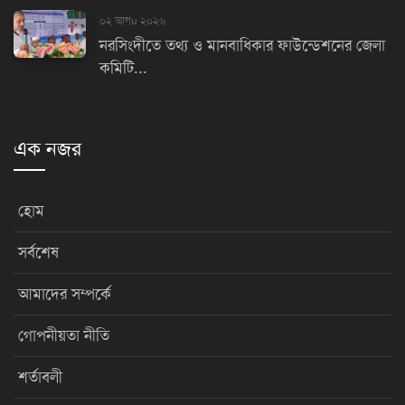
০২ আগu ২০২৬
নরসিংদীতে তথ্য ও মানবাধিকার ফাউন্ডেশনের জেলা
কমিটি...
এক নজর
হোম
সর্বশেষ
আমাদের সম্পর্কে
গোপনীয়তা নীতি
শর্তাবলী