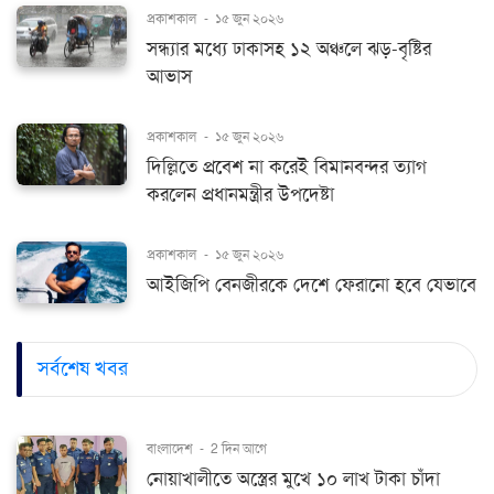
প্রকাশকাল
-
১৫ জুন ২০২৬
সন্ধ্যার মধ্যে ঢাকাসহ ১২ অঞ্চলে ঝড়-বৃষ্টির
আভাস
প্রকাশকাল
-
১৫ জুন ২০২৬
দিল্লিতে প্রবেশ না করেই বিমানবন্দর ত্যাগ
করলেন প্রধানমন্ত্রীর উপদেষ্টা
প্রকাশকাল
-
১৫ জুন ২০২৬
আইজিপি বেনজীরকে দেশে ফেরানো হবে যেভাবে
সর্বশেষ খবর
বাংলাদেশ
-
2 দিন আগে
নোয়াখালীতে অস্ত্রের মুখে ১০ লাখ টাকা চাঁদা