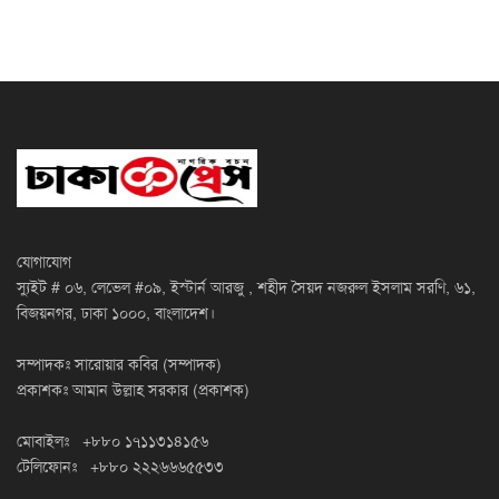
যোগাযোগ
স্যুইট # ০৬, লেভেল #০৯, ইস্টার্ন আরজু , শহীদ সৈয়দ নজরুল ইসলাম সরণি, ৬১,
বিজয়নগর, ঢাকা ১০০০, বাংলাদেশ।
সম্পাদকঃ সারোয়ার কবির (সম্পাদক)
প্রকাশকঃ আমান উল্লাহ সরকার (প্রকাশক)
মোবাইলঃ +৮৮০ ১৭১১৩১৪১৫৬
টেলিফোনঃ +৮৮০ ২২২৬৬৬৫৫৩৩