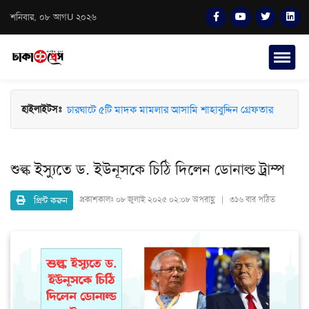
শনিবার, ০৮ আগU ২০২৬
চারঘাটে ৫টি মাদক মামলার আসামি শাহাবুদ্দিন গ্রেফতার
হাইলাইটসঃ
শুল্ক ইস্যুতে ড. ইউনূসকে চিঠি দিলেন ডোনাল্ড ট্রাম্প
প্রিন্ট করুন
প্রকাশকালঃ
০৮ জুলাই ২০২৫ ০২:০৮ অপরাহ্ণ | ৩১৬ বার পঠিত