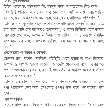
চিঠির মূল বিষয়বস্তু:
চিঠির শুরুতে ড. ইউনূসকে ‘মি. ইউনুস’ সম্বোধন করে ট্রাম্প লিখেছেন—
“এই চিঠি পাঠানো আমার জন্য সম্মানের বিষয়। এটি আমাদের পারস্পরিক
বাণিজ্যিক সম্পর্কের প্রতিফলন এবং ভবিষ্যৎ সহযোগিতার প্রতিশ্রুতি।”
তিনি জানান, যুক্তরাষ্ট্র বাংলাদেশের সঙ্গে বাণিজ্যিক সম্পর্ক চালিয়ে যেতে
চায়, তবে সেটি যেন হয় আরও ভারসাম্যপূর্ণ ও ন্যায্য ভিত্তিতে। তার ভাষায়,
“বাংলাদেশের শুল্ক, অ-শুল্ক নীতিমালা ও বাণিজ্য বাধার কারণে দীর্ঘদিন
ধরে আমাদের মধ্যে একতরফা বাণিজ্য চলে আসছে, যা আর গ্রহণযোগ্য
নয়।”
শুল্ক আরোপের কারণ ও ঘোষণা:
ডোনাল্ড ট্রাম্প বলেন, “বর্তমান পরিস্থিতি থেকে উত্তরণের অংশ হিসেবে,
আগামী ১ আগস্ট ২০২৫ থেকে বাংলাদেশি যেকোনো পণ্যের ওপর ৩৫
শতাংশ শুল্ক আরোপ করা হবে। এই শুল্ক বর্তমানে কার্যরত শুল্কের অতিরিক্ত
হিসেবে কার্যকর হবে।”
তিনি আরও হুঁশিয়ারি দেন যে, যদি ট্রান্সশিপমেন্টের মাধ্যমে বাংলাদেশ
পণ্য পাঠানোর চেষ্টা করে, সেগুলোর ওপরও উচ্চ হারে শুল্ক আরোপ করা
হবে।
বিকল্প প্রস্তাব:
চিঠিতে ট্রাম্প একটি বিকল্প পথও রেখেছেন। তিনি বলেন, “বাংলাদেশি