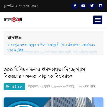
বৃহস্পতিবার, ০৬ আগU ২০২৬
হাইলাইটসঃ
মাধবপুরে জশনে জুলুস ও ঈদে মিলাদুন্নবী (সা.) উদযাপনে মতবিনিময়
সভা অনুষ্ঠিত
৩০০ মিলিয়ন ডলার ঋণসহায়তা দিচ্ছে গ্যাস
বিতরণের সক্ষমতা বাড়াতে বিশ্বব্যাংক
প্রিন্ট করুন
প্রকাশকালঃ
৩১ জুলাই ২০২৩ ০৬:৪০ অপরাহ্ণ | ৪৫৮ বার পঠিত