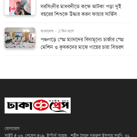
নরসিংদীর মাধবদীতে কক্ষে আটকা পড়া দুই
বছরের শিশুকে উদ্ধার করল ফায়ার সার্ভিস
বাংলাদেশ
-
2 দিন আগে
পঞ্চগড়ে স্প্রে ম্যানদের বিনামূল্যে চার্জার স্প্রে
মেশিন ও কৃষকদের মাঝে গাছের চারা বিতরণ
যোগাযোগ
স্যুইট # ০৬, লেভেল #০৯, ইস্টার্ন আরজু , শহীদ সৈয়দ নজরুল ইসলাম সরণি, ৬১,