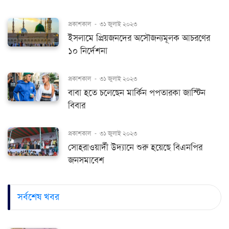
প্রকাশকাল
-
৩১ জুলাই ২০২৩
ইসলামে প্রিয়জনদের অসৌজন্যমূলক আচরণের
১০ নির্দেশনা
প্রকাশকাল
-
৩১ জুলাই ২০২৩
বাবা হতে চলেছেন মার্কিন পপতারকা জাস্টিন
বিবার
প্রকাশকাল
-
৩১ জুলাই ২০২৩
সোহরাওয়ার্দী উদ্যানে শুরু হয়েছে বিএনপির
জনসমাবেশ
সর্বশেষ খবর