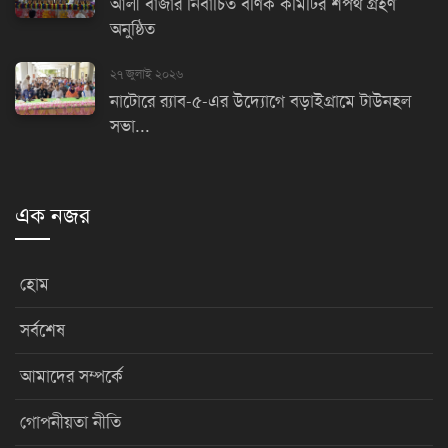
আলী বাজার নির্বাচিত বণিক কমিটির শপথ গ্রহণ
অনুষ্ঠিত
২৭ জুলাই ২০২৬
নাটোরে র‌্যাব-৫-এর উদ্যোগে বড়াইগ্রামে টাউনহল
সভা...
এক নজর
হোম
সর্বশেষ
আমাদের সম্পর্কে
গোপনীয়তা নীতি