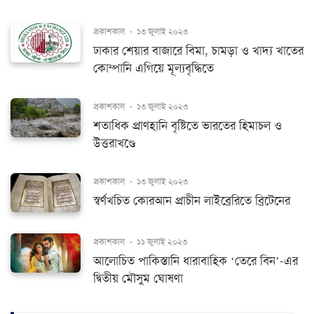
প্রকাশকাল
-
১৩ জুলাই ২০২৩
ঢাকার শেয়ার বাজারে বিমা, চামড়া ও খাদ্য খাতের
কোম্পানি এগিয়ে মূল্যবৃদ্ধিতে
প্রকাশকাল
-
১৩ জুলাই ২০২৩
শতাধিক প্রাণহানি বৃষ্টিতে ভারতের হিমাচল ও
উত্তরাখণ্ডে
প্রকাশকাল
-
১৩ জুলাই ২০২৩
স্বর্ণখচিত কোরআন প্রাচীন লাইব্রেরিতে ব্রিটেনের
প্রকাশকাল
-
১১ জুলাই ২০২৩
আলোচিত পাকিস্তানি ধারাবাহিক ‘তেরে বিন’-এর
দ্বিতীয় মৌসুম ঘোষণা