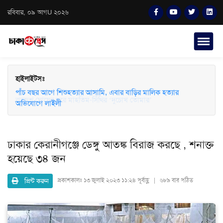
রবিবার, ০৯ আগU ২০২৬
হাইলাইটসঃ
পাঁচ বছর আগে শিশুহত্যার আসামি, এবার বাড়ির মালিক হত্যার
অভিযোগে লাইলী
ঢাকার কেরানীগঞ্জে ডেঙ্গু আতঙ্ক বিরাজ করছে , শনাক্ত
হয়েছে ৩৪ জন
প্রিন্ট করুন
প্রকাশকালঃ
১৩ জুলাই ২০২৩ ১১:২৪ পূর্বাহ্ণ | ৬৮৯ বার পঠিত