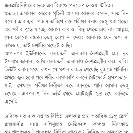
জনপ্রতিনিধিদের দ্রুত এর বিরুদ্ধে পদক্ষেপ নেওয়া উচিত।
শুভাঢ্যা এলাকার আরেক গৃহিনী আসমা আক্তার বলেন, সাত দিন
ধরে বাচ্চার জ্বর। গত ৭ তারিখে রক্ত পরীক্ষা করায় ডেঙ্গু ধরা পড়ে।
ওর শরীর পুড়ে যাচ্ছে, আবার ব্যথাও, কিছু খেতে চায় না। আল্লাহ
যেন কোনো বাচ্চার ডেঙ্গু রোগ না দেয়। আবারও যেন মশা না
কামড়ায়, তাই মশারির মধ্যেই আছি।
আগানগর ইউনিয়নের কদমতলী এলাকার নৈশপ্রহরী মো. নুর
ইসলাম জানান, আমি কদমতলী এলাকায় নৈশপ্রহরীর কাজ করি।
ডিউটি করার সময় কখন যে মশার কামড় খেয়েছি বুজতে পারিনি।
প্রথমে জ্বর হলো পরে শরীর কাপাকাপি করলে মিটফোর্ড হাসপাতালে
যাই। সেখানে পরীক্ষা-নিরীক্ষা করে জানতে পারি আমার ডেঙ্গু
হয়েছে। এরপর ৭ দিন ভর্তি থেকে মোটামুটি সুস্থ হয়ে বাড়িতে
এসেছি।
এদিকে গত এক সপ্তাহে বিভিন্ন এলাকার প্রায় শতাধিক ডেঙ্গু রোগী
রাজধানীর স্যার সলিমুল্লাহ মেডিক্যাল কলেজ মিটফোর্ড
হাসপাতালসহ উপজেলার বিভিন্ন প্রাইভেট ক্লিনিক ও হাসপাতালে