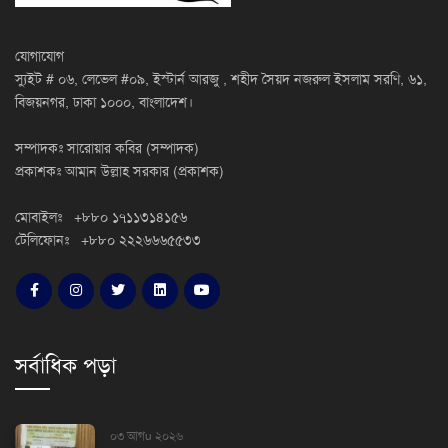
যোগাযোগ
স্যুইট # ০৬, লেভেল #০৯, ইস্টার্ন আরজু , শহীদ সৈয়দ নজরুল ইসলাম সরণি, ৬১,
বিজয়নগর, ঢাকা ১০০০, বাংলাদেশ।
সম্পাদকঃ সারোয়ার কবির (সম্পাদক)
প্রকাশকঃ আমান উল্লাহ সরকার (প্রকাশক)
মোবাইলঃ +৮৮০ ১৭১১৩১৪১৫৬
টেলিফোনঃ +৮৮০ ২২২৬৬৬৫৫৩৩
সর্বাধিক পড়া
০৩ আগu ২০২৬