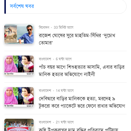
সর্বশেষ খবর
বিনোদন
-
33 মিনিট আগে
রাজেশ ঘোষের সুরে মাহতিম-সিঁথির ‘দুচোখ
তোমার’
বাংলাদেশ
-
6 ঘন্টা আগে
পাঁচ বছর আগে শিশুহত্যার আসামি, এবার বাড়ির
মালিক হত্যার অভিযোগে লাইলী
বাংলাদেশ
-
14 ঘন্টা আগে
দেবিদ্বারে বাড়ির মালিককে হত্যা, মরদেহ ৯
টুকরো করে প্যাকেটে ভরে ফেলে রাখার অভিযোগ
বাংলাদেশ
-
21 ঘন্টা আগে
কৃষি উপকরণের দাম বৃদ্ধির প্রতিবাদে পটিয়ায়