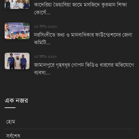
কাদেরিয়া তৈয়্যবিয়া জামে মসজিদে কুরআন শিক্ষা
কোর্সে...
০২ আগu ২০২৬
নরসিংদীতে তথ্য ও মানবাধিকার ফাউন্ডেশনের জেলা
কমিটি...
০১ আগu ২০২৬
জামালপুরে গৃহবধূর গোপন ভিডিও ধারণের অভিযোগে
ব্যবসা...
এক নজর
হোম
সর্বশেষ