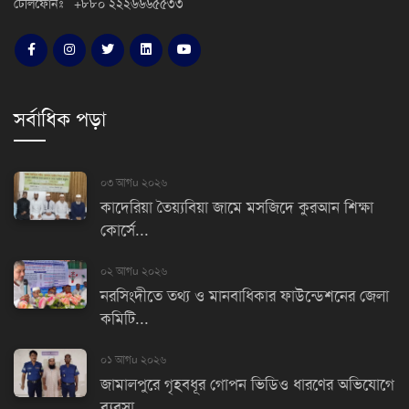
টেলিফোনঃ +৮৮০ ২২২৬৬৬৫৫৩৩
সর্বাধিক পড়া
০৩ আগu ২০২৬
কাদেরিয়া তৈয়্যবিয়া জামে মসজিদে কুরআন শিক্ষা
কোর্সে...
০২ আগu ২০২৬
নরসিংদীতে তথ্য ও মানবাধিকার ফাউন্ডেশনের জেলা
কমিটি...
০১ আগu ২০২৬
জামালপুরে গৃহবধূর গোপন ভিডিও ধারণের অভিযোগে
ব্যবসা...