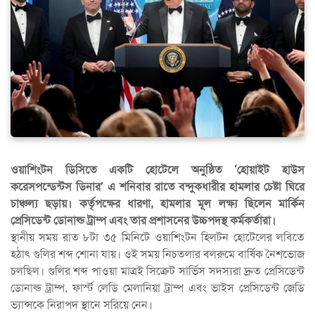
ওয়াশিংটন ডিসিতে একটি হোটেলে অনুষ্ঠিত ‘হোয়াইট হাউস
করেসপন্ডেন্টস ডিনার’ এ শনিবার রাতে বন্দুকধারীর হামলার চেষ্টা ঘিরে
চাঞ্চল্য ছড়ায়। কর্তৃপক্ষের ধারণা, হামলার মূল লক্ষ্য ছিলেন মার্কিন
প্রেসিডেন্ট ডোনাল্ড ট্রাম্প এবং তার প্রশাসনের উচ্চপদস্থ কর্মকর্তারা।
স্থানীয় সময় রাত ৮টা ৩৫ মিনিটে ওয়াশিংটন হিলটন হোটেলের লবিতে
হঠাৎ গুলির শব্দ শোনা যায়। ওই সময় নিচতলার বলরুমে বার্ষিক নৈশভোজ
চলছিল। গুলির শব্দ পাওয়া মাত্রই সিক্রেট সার্ভিস সদস্যরা দ্রুত প্রেসিডেন্ট
ডোনাল্ড ট্রাম্প, ফার্স্ট লেডি মেলানিয়া ট্রাম্প এবং ভাইস প্রেসিডেন্ট জেডি
ভ্যান্সকে নিরাপদ স্থানে সরিয়ে নেন।