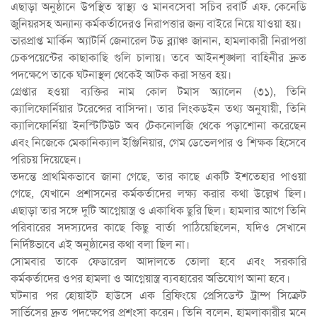
এছাড়া অনুষ্ঠানে উপস্থিত স্বাস্থ্য ও মানবসেবা সচিব রবার্ট এফ. কেনেডি
জুনিয়রসহ অন্যান্য কর্মকর্তাদেরও নিরাপত্তার জন্য বাইরে নিয়ে যাওয়া হয়।
ভারপ্রাপ্ত মার্কিন অ্যাটর্নি জেনারেল টড ব্ল্যাঞ্চ জানান, হামলাকারী নিরাপত্তা
চেকপয়েন্টের কাছাকাছি গুলি চালায়। তবে আইনশৃঙ্খলা বাহিনীর দ্রুত
পদক্ষেপে তাকে ঘটনাস্থল থেকেই আটক করা সম্ভব হয়।
গ্রেপ্তার হওয়া ব্যক্তির নাম কোল টমাস অ্যালেন (৩১), তিনি
ক্যালিফোর্নিয়ার টরেন্সের বাসিন্দা। তার লিংকডইন তথ্য অনুযায়ী, তিনি
ক্যালিফোর্নিয়া ইনস্টিটিউট অব টেকনোলজি থেকে পড়াশোনা করেছেন
এবং নিজেকে মেকানিক্যাল ইঞ্জিনিয়ার, গেম ডেভেলপার ও শিক্ষক হিসেবে
পরিচয় দিয়েছেন।
তদন্তে প্রাথমিকভাবে জানা গেছে, তার কাছে একটি ইশতেহার পাওয়া
গেছে, যেখানে প্রশাসনের কর্মকর্তাদের লক্ষ্য করার কথা উল্লেখ ছিল।
এছাড়া তার সঙ্গে দুটি আগ্নেয়াস্ত্র ও একাধিক ছুরি ছিল। হামলার আগে তিনি
পরিবারের সদস্যদের কাছে কিছু বার্তা পাঠিয়েছিলেন, যদিও সেখানে
নির্দিষ্টভাবে এই অনুষ্ঠানের কথা বলা ছিল না।
সোমবার তাকে ফেডারেল আদালতে তোলা হবে এবং সরকারি
কর্মকর্তাদের ওপর হামলা ও আগ্নেয়াস্ত্র ব্যবহারের অভিযোগ আনা হবে।
ঘটনার পর হোয়াইট হাউসে এক ব্রিফিংয়ে প্রেসিডেন্ট ট্রাম্প সিক্রেট
সার্ভিসের দ্রুত পদক্ষেপের প্রশংসা করেন। তিনি বলেন, হামলাকারীর মনে