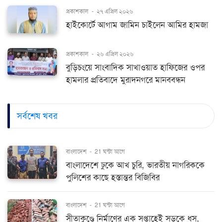
প্রকাশকাল
-
২৭ এপ্রিল ২০২৬
হাইকোর্টে আগাম জামিন চাইলেন আমির হামজা
প্রকাশকাল
-
২৬ এপ্রিল ২০২৬
বুড়িচংয়ে সাংবাদিক সাখাওয়াত হাফিজের ওপর
হামলার প্রতিবাদে মুরাদনগরে মানববন্ধন
সর্বশেষ খবর
বাংলাদেশ
-
21 ঘন্টা আগে
বাংলাদেশে ঢুকে আখ চুরি, ভারতীয় নাগরিককে
পুলিশের কাছে হস্তান্তর বিজিবির
বাংলাদেশ
-
21 ঘন্টা আগে
সীতাকুণ্ডে নির্মাণের এক সপ্তাহেই সড়কে ধস,