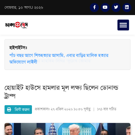
সোমবার, ১০ আগU ২০২৬
হাইলাইটসঃ
পাঁচ বছর আগে শিশুহত্যার আসামি, এবার বাড়ির মালিক হত্যার
অভিযোগে লাইলী
হোয়াইট হাউসে হামলার মূল লক্ষ্য ছিলেন ডোনাল্ড
ট্রাম্প
প্রিন্ট করুন
প্রকাশকালঃ
২৭ এপ্রিল ২০২৬ ১০:৫৬ পূর্বাহ্ণ | ১৭১ বার পঠিত