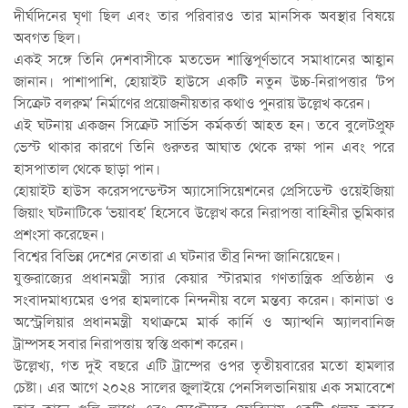
দীর্ঘদিনের ঘৃণা ছিল এবং তার পরিবারও তার মানসিক অবস্থার বিষয়ে
অবগত ছিল।
একই সঙ্গে তিনি দেশবাসীকে মতভেদ শান্তিপূর্ণভাবে সমাধানের আহ্বান
জানান। পাশাপাশি, হোয়াইট হাউসে একটি নতুন উচ্চ-নিরাপত্তার ‘টপ
সিক্রেট বলরুম’ নির্মাণের প্রয়োজনীয়তার কথাও পুনরায় উল্লেখ করেন।
এই ঘটনায় একজন সিক্রেট সার্ভিস কর্মকর্তা আহত হন। তবে বুলেটপ্রুফ
ভেস্ট থাকার কারণে তিনি গুরুতর আঘাত থেকে রক্ষা পান এবং পরে
হাসপাতাল থেকে ছাড়া পান।
হোয়াইট হাউস করেসপন্ডেন্টস অ্যাসোসিয়েশনের প্রেসিডেন্ট ওয়েইজিয়া
জিয়াং ঘটনাটিকে ‘ভয়াবহ’ হিসেবে উল্লেখ করে নিরাপত্তা বাহিনীর ভূমিকার
প্রশংসা করেছেন।
বিশ্বের বিভিন্ন দেশের নেতারা এ ঘটনার তীব্র নিন্দা জানিয়েছেন।
যুক্তরাজ্যের প্রধানমন্ত্রী স্যার কেয়ার স্টারমার গণতান্ত্রিক প্রতিষ্ঠান ও
সংবাদমাধ্যমের ওপর হামলাকে নিন্দনীয় বলে মন্তব্য করেন। কানাডা ও
অস্ট্রেলিয়ার প্রধানমন্ত্রী যথাক্রমে মার্ক কার্নি ও অ্যান্থনি অ্যালবানিজ
ট্রাম্পসহ সবার নিরাপত্তায় স্বস্তি প্রকাশ করেন।
উল্লেখ্য, গত দুই বছরে এটি ট্রাম্পের ওপর তৃতীয়বারের মতো হামলার
চেষ্টা। এর আগে ২০২৪ সালের জুলাইয়ে পেনসিলভানিয়ায় এক সমাবেশে