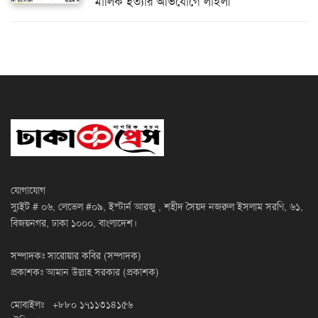
মালিক হত্যার অভিযোগে লাইলী
যোগাযোগ
স্যুইট # ০৬, লেভেল #০৯, ইস্টার্ন আরজু , শহীদ সৈয়দ নজরুল ইসলাম সরণি, ৬১,
বিজয়নগর, ঢাকা ১০০০, বাংলাদেশ।
সম্পাদকঃ সারোয়ার কবির (সম্পাদক)
প্রকাশকঃ আমান উল্লাহ সরকার (প্রকাশক)
মোবাইলঃ +৮৮০ ১৭১১৩১৪১৫৬