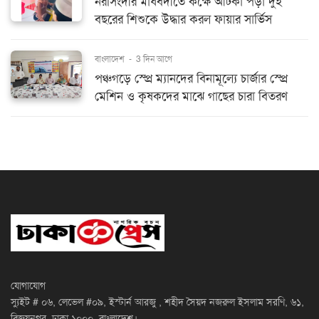
নরসিংদীর মাধবদীতে কক্ষে আটকা পড়া দুই
বছরের শিশুকে উদ্ধার করল ফায়ার সার্ভিস
বাংলাদেশ
-
3 দিন আগে
পঞ্চগড়ে স্প্রে ম্যানদের বিনামূল্যে চার্জার স্প্রে
মেশিন ও কৃষকদের মাঝে গাছের চারা বিতরণ
যোগাযোগ
স্যুইট # ০৬, লেভেল #০৯, ইস্টার্ন আরজু , শহীদ সৈয়দ নজরুল ইসলাম সরণি, ৬১,
বিজয়নগর, ঢাকা ১০০০, বাংলাদেশ।