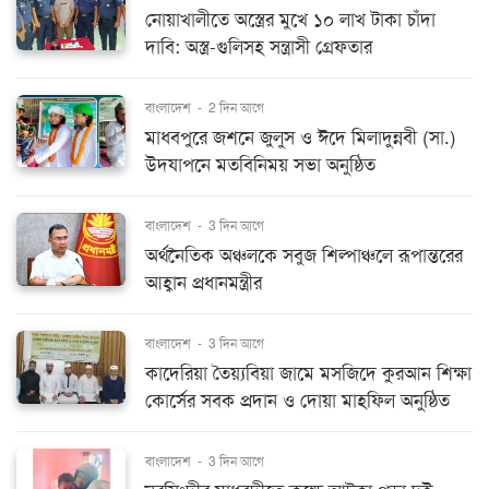
নোয়াখালীতে অস্ত্রের মুখে ১০ লাখ টাকা চাঁদা
দাবি: অস্ত্র-গুলিসহ সন্ত্রাসী গ্রেফতার
বাংলাদেশ
-
2 দিন আগে
মাধবপুরে জশনে জুলুস ও ঈদে মিলাদুন্নবী (সা.)
উদযাপনে মতবিনিময় সভা অনুষ্ঠিত
বাংলাদেশ
-
3 দিন আগে
অর্থনৈতিক অঞ্চলকে সবুজ শিল্পাঞ্চলে রূপান্তরের
আহ্বান প্রধানমন্ত্রীর
বাংলাদেশ
-
3 দিন আগে
কাদেরিয়া তৈয়্যবিয়া জামে মসজিদে কুরআন শিক্ষা
কোর্সের সবক প্রদান ও দোয়া মাহফিল অনুষ্ঠিত
বাংলাদেশ
-
3 দিন আগে