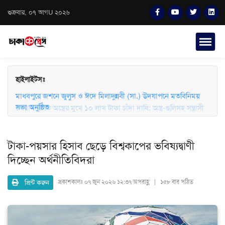
শুক্রবার, ০৭ আগU ২০২৬
হাইলাইটসঃ
মাধবপুরে জশনে জুলুস ও ঈদে মিলাদুন্নবী (সা.) উদযাপনে মতবিনিময়
সভা অনুষ্ঠিত
নোয়াখালীতে অস্ত্রের মুখে ১০ লাখ টাকা চাঁদা দাবি: অস্ত্র-গুলিসহ সন্ত্রাসী
গ্রেফতার
টাকা-পয়সার হিসাব ছেড়ে বিশ্বকাপের ভবিষ্যদ্বাণী
দিচ্ছেন অর্থনীতিবিদরা
প্রিন্ট করুন
প্রকাশকালঃ
০৭ জুন ২০২৬ ১২:৩৭ অপরাহ্ণ | ১৫৮ বার পঠিত