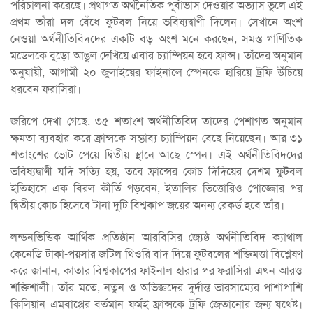
পরিচালনা করেছে। প্রথাগত অর্থনৈতিক পূর্বাভাস দেওয়ার অভ্যাস ভুলে এই
প্রথম তাঁরা দল বেঁধে ফুটবল নিয়ে ভবিষ্যদ্বাণী দিলেন। সেখানে অংশ
নেওয়া অর্থনীতিবিদদের একটি বড় অংশ মনে করছেন, সমস্ত গাণিতিক
মডেলকে বুড়ো আঙুল দেখিয়ে এবার চ্যাম্পিয়ন হবে ফ্রান্স। তাঁদের অনুমান
অনুযায়ী, আগামী ২০ জুলাইয়ের ফাইনালে স্পেনকে হারিয়ে ট্রফি উঁচিয়ে
ধরবেন ফরাসিরা।
জরিপে দেখা গেছে, ৩৫ শতাংশ অর্থনীতিবিদ তাদের পেশাগত অনুমান
ক্ষমতা ব্যবহার করে ফ্রান্সকে সম্ভাব্য চ্যাম্পিয়ন বেছে নিয়েছেন। আর ৩১
শতাংশের ভোট পেয়ে দ্বিতীয় স্থানে আছে স্পেন। এই অর্থনীতিবিদদের
ভবিষ্যদ্বাণী যদি সত্যি হয়, তবে ফ্রান্সের কোচ দিদিয়ের দেশম ফুটবল
ইতিহাসে এক বিরল কীর্তি গড়বেন, ইতালির ভিত্তোরিও পোজ্জোর পর
দ্বিতীয় কোচ হিসেবে টানা দুটি বিশ্বকাপ জয়ের অনন্য রেকর্ড হবে তাঁর।
লন্ডনভিত্তিক আর্থিক প্রতিষ্ঠান আরবিসির জ্যেষ্ঠ অর্থনীতিবিদ ক্যাথাল
কেনেডি টাকা-পয়সার জটিল থিওরি বাদ দিয়ে ফুটবলের শক্তিমত্তা বিশ্লেষণ
করে জানান, কাতার বিশ্বকাপের ফাইনাল হারার পর ফরাসিরা এখন আরও
শক্তিশালী। তাঁর মতে, নতুন ও অভিজ্ঞদের দুর্দান্ত ভারসাম্যের পাশাপাশি
কিলিয়ান এমবাপ্পের বর্তমান ফর্মই ফ্রান্সকে ট্রফি জেতানোর জন্য যথেষ্ট।