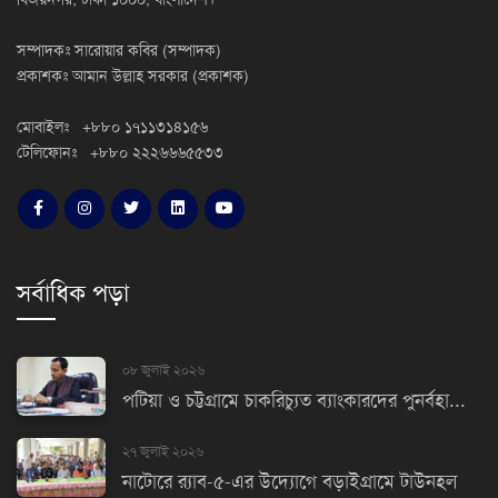
সম্পাদকঃ সারোয়ার কবির (সম্পাদক)
প্রকাশকঃ আমান উল্লাহ সরকার (প্রকাশক)
মোবাইলঃ +৮৮০ ১৭১১৩১৪১৫৬
টেলিফোনঃ +৮৮০ ২২২৬৬৬৫৫৩৩
সর্বাধিক পড়া
০৮ জুলাই ২০২৬
পটিয়া ও চট্টগ্রামে চাকরিচ্যুত ব্যাংকারদের পুনর্বহা...
২৭ জুলাই ২০২৬
নাটোরে র‌্যাব-৫-এর উদ্যোগে বড়াইগ্রামে টাউনহল