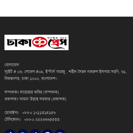
যোগাযোগ
স্যুইট # ০৬, লেভেল #০৯, ইস্টার্ন আরজু , শহীদ সৈয়দ নজরুল ইসলাম সরণি, ৬১,
বিজয়নগর, ঢাকা ১০০০, বাংলাদেশ।
সম্পাদকঃ সারোয়ার কবির (সম্পাদক)
প্রকাশকঃ আমান উল্লাহ সরকার (প্রকাশক)
মোবাইলঃ +৮৮০ ১৭১১৩১৪১৫৬
টেলিফোনঃ +৮৮০ ২২২৬৬৬৫৫৩৩