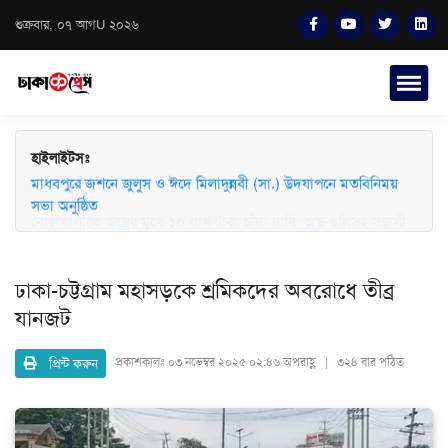
শুক্রবার, ০৭ আগU ২০২৬
হাইলাইটসঃ
মাধবপুরে জশনে জুলুস ও ঈদে মিলাদুন্নবী (সা.) উদযাপনে মতবিনিময়
সভা অনুষ্ঠিত
ঢাকা-চট্টগ্রাম মহাসড়কে শ্রমিকদের অবরোধে তীব্র
যানজট
প্রিন্ট করুন
প্রকাশকালঃ
০৩ নভেম্বর ২০২৫ ০২:৪৬ অপরাহ্ণ | ৩২৪ বার পঠিত