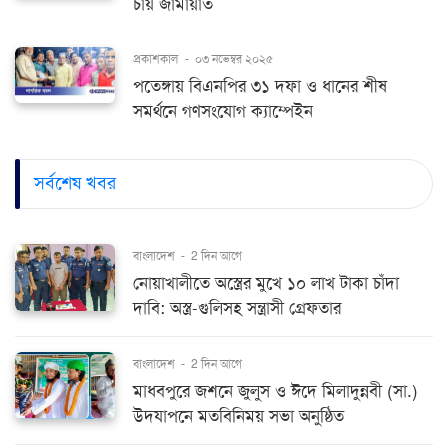
চায় জামায়াত
প্রকাশকাল
-
০৩ নভেম্বর ২০২৫
পতেঙ্গায় বিএনপির ৩১ দফা ও ধানের শীষ
সমর্থনে গণসংযোগ ক্যাম্পেইন
সর্বশেষ খবর
বাংলাদেশ
-
2 দিন আগে
নোয়াখালীতে অস্ত্রের মুখে ১০ লাখ টাকা চাঁদা
দাবি: অস্ত্র-গুলিসহ সন্ত্রাসী গ্রেফতার
বাংলাদেশ
-
2 দিন আগে
মাধবপুরে জশনে জুলুস ও ঈদে মিলাদুন্নবী (সা.)
উদযাপনে মতবিনিময় সভা অনুষ্ঠিত