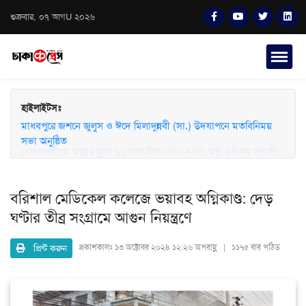
শুক্রবার, ০৭ আগU ২০২৬
হাইলাইটসঃ
মাধবপুরে জশনে জুলুস ও ঈদে মিলাদুন্নবী (সা.) উদযাপনে মতবিনিময়
সভা অনুষ্ঠিত
বরিশাল মেডিকেল কলেজে ভয়াবহ অগ্নিকাণ্ড: দেড়
ঘণ্টার তীব্র সংগ্রামে আগুন নিয়ন্ত্রণে
প্রিন্ট করুন
প্রকাশকালঃ
১৩ অক্টোবর ২০২৪ ১২:২৬ অপরাহ্ণ | ১১৭৫ বার পঠিত