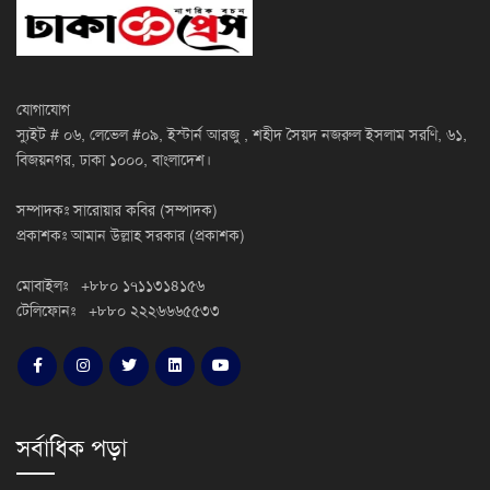
যোগাযোগ
স্যুইট # ০৬, লেভেল #০৯, ইস্টার্ন আরজু , শহীদ সৈয়দ নজরুল ইসলাম সরণি, ৬১,
বিজয়নগর, ঢাকা ১০০০, বাংলাদেশ।
সম্পাদকঃ সারোয়ার কবির (সম্পাদক)
প্রকাশকঃ আমান উল্লাহ সরকার (প্রকাশক)
মোবাইলঃ +৮৮০ ১৭১১৩১৪১৫৬
টেলিফোনঃ +৮৮০ ২২২৬৬৬৫৫৩৩
সর্বাধিক পড়া