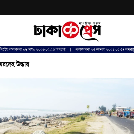
প্রিন্টের সময়কালঃ ০৭ আগu ২০২৬ ০২:২৩ অপরাহ্ণ | প্রকাশকালঃ ২৫ নভেম্বর ২০২৪ ০১:৩৭ অপরাহ্
মরদেহ উদ্ধার