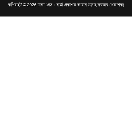
কপিরাইট © 2026 ঢাকা প্রেস । বার্তা প্রকাশক আমান উল্লাহ সরকার (প্রকাশক)