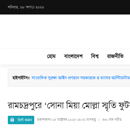
শনিবার, ০৮ আগU ২০২৬
হোম
বাংলাদেশ
বিশ্ব
রাজনীতি
হাইলাইটসঃ
জুলাই কনসার্টে গায়ক হাসানের ওপর বোতল নিক্ষেপ: ব্যান্ড সংগীতপ্
সাংবাদিক সুরক্ষা আইন প্রণয়নে সরকারকে ৩ মাসের আল্টিমেটাম
রামচদ্রপুরে ‘সোনা মিয়া মোল্লা স্মৃতি ফুট
প্রিন্ট করুন
প্রকাশকালঃ
২৫ অক্টোবর ২০২৫ ০৪:৫১ অপরাহ্ণ | ৩৫০ বার পঠিত