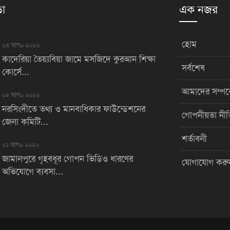
়া
এক নজর
হোম
০৩ আগu ২০২৬
কাদেরিয়া তৈয়্যবিয়া জামে মসজিদে কুরআন শিক্ষা
সর্বশেষ
কোর্সে...
আমাদের সম্পর্
০২ আগu ২০২৬
নরসিংদীতে তথ্য ও মানবাধিকার ফাউন্ডেশনের
গোপনীয়তা নীত
জেলা কমিটি...
শর্তাবলী
০১ আগu ২০২৬
জামালপুরে গৃহবধূর গোপন ভিডিও ধারণের
যোগাযোগ করু
অভিযোগে ব্যবসা...