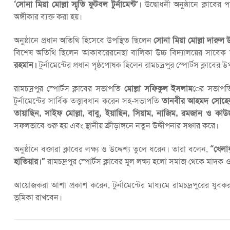
‘সোনা মিয়া মোল্লা স্মৃতি ফুটবল টুর্নামেন্ট’।
উদ্বোধনী অনুষ্ঠানে ক্লাবে
অঙ্গীকার ব্যক্ত করা হয়।
অনুষ্ঠানে প্রধান অতিথি হিসেবে উপস্থিত ছিলেন
সোনা মিয়া মোল্লা দারুল উ
বিশেষ অতিথি ছিলেন আকাবরেরনেছা বালিকা উচ্চ বিদ্যালয়ের সাবে
রহমান।
টুর্নামেন্টের প্রধান পৃষ্ঠপোষক ছিলেন রামচদ্রপুর স্পোর্টস ক্লাবের উ
রামচদ্রপুর স্পোর্টস ক্লাবের সভাপতি
মোল্লা সফিকুল ইসলাম
ের সভাপতি
টুর্নামেন্টের সার্বিক তত্ত্বাবধান করেন সহ-সভাপতি
তানবীর আহমদ সোহেল, স
তায়াছিন, সাইফ মোল্লা, বাবু, ইয়াছিন, সিয়াম, নাজিম, রমজান ও কাউ
সফলভাবে শুরু হয় এবং স্থানীয় ক্রীড়াঙ্গনে নতুন উদ্দীপনার সঞ্চার করে।
অনুষ্ঠানে বক্তারা ক্লাবের লক্ষ্য ও উদ্দেশ্য তুলে ধরেন। তারা বলেন,
“খেলা
হাতিয়ার।”
রামচদ্রপুর স্পোর্টস ক্লাবের মূল লক্ষ্য হলো সমাজ থেকে মাদক 
আয়োজকরা আশা প্রকাশ করেন, টুর্নামেন্টের মাধ্যমে রামচদ্রপুরের য
ভূমিকা রাখবেন।