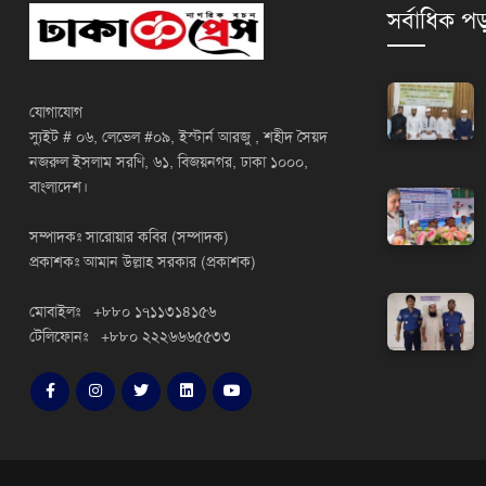
সর্বাধিক পড
যোগাযোগ
স্যুইট # ০৬, লেভেল #০৯, ইস্টার্ন আরজু , শহীদ সৈয়দ
নজরুল ইসলাম সরণি, ৬১, বিজয়নগর, ঢাকা ১০০০,
বাংলাদেশ।
সম্পাদকঃ সারোয়ার কবির (সম্পাদক)
প্রকাশকঃ আমান উল্লাহ সরকার (প্রকাশক)
মোবাইলঃ +৮৮০ ১৭১১৩১৪১৫৬
টেলিফোনঃ +৮৮০ ২২২৬৬৬৫৫৩৩