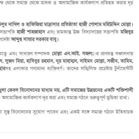
র পক্ষ থেকে সমাজ থেকে মাদক ও অসামাজিক কার্যকলাপ প্রতিহত করার দৃঢ়
লুম দাখিল ও হাফিজিয়া মাদ্রাসার প্রতিষ্ঠাতা হাজী গোলাম মহিউদ্দিন মোল্লা।
ক সভাপতি
হাজী শাহজাহান
এবং রামকান্ত উচ্চ বিদ্যালয়ের সভাপতি
মজিবুর
পদেষ্টা
আব্দুছ সাত্তার সরকার বাবু।
ত্বে এবং সাধারণ সম্পাদক
মোল্লা এন.আই. সজল
ের প্রাণবন্ত সঞ্চালনায়
ুজন মিয়া, হাবিবুর রহমান, নূর মাহাম্মদ, সাইমন মোল্লা, সজীব, তামিম,
ছার
সহ এলাকার গণ্যমান্য ব্যক্তিবর্গ। তাদের সম্মিলিত প্রচেষ্টায় টুর্নামেন্টটি
ধুলা কেবল বিনোদনের মাধ্যম নয়, এটি সমাজের উন্নয়নের একটি শক্তিশালী
ও অসামাজিক কার্যকলাপ দূর করা এবং সমাজ গঠনে গুরুত্বপূর্ণ ভূমিকা রাখা।
ুবকরা সুস্থ বিনোদনের সুযোগ পাবেন এবং একই সঙ্গে সমাজ গঠনে ইতিবাচক