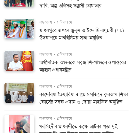
দাবি: অস্ত্র-গুলিসহ সন্ত্রাসী গ্রেফতার
বাংলাদেশ
-
1 দিন আগে
মাধবপুরে জশনে জুলুস ও ঈদে মিলাদুন্নবী (সা.)
উদযাপনে মতবিনিময় সভা অনুষ্ঠিত
বাংলাদেশ
-
2 দিন আগে
অর্থনৈতিক অঞ্চলকে সবুজ শিল্পাঞ্চলে রূপান্তরের
আহ্বান প্রধানমন্ত্রীর
বাংলাদেশ
-
2 দিন আগে
কাদেরিয়া তৈয়্যবিয়া জামে মসজিদে কুরআন শিক্ষা
কোর্সের সবক প্রদান ও দোয়া মাহফিল অনুষ্ঠিত
বাংলাদেশ
-
2 দিন আগে
নরসিংদীর মাধবদীতে কক্ষে আটকা পড়া দুই