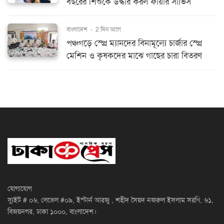
বছরের শিশুকে উদ্ধার করল ফায়ার সার্ভিস
বাংলাদেশ
-
2 দিন আগে
পঞ্চগড়ে স্প্রে ম্যানদের বিনামূল্যে চার্জার স্প্রে
মেশিন ও কৃষকদের মাঝে গাছের চারা বিতরণ
যোগাযোগ
স্যুইট # ০৬, লেভেল #০৯, ইস্টার্ন আরজু , শহীদ সৈয়দ নজরুল ইসলাম সরণি, ৬১,
বিজয়নগর, ঢাকা ১০০০, বাংলাদেশ।