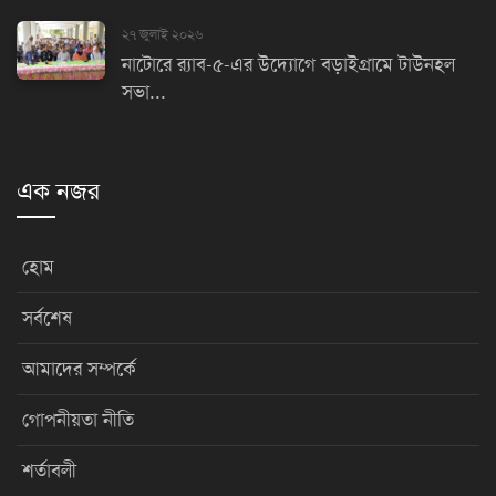
২৭ জুলাই ২০২৬
নাটোরে র‌্যাব-৫-এর উদ্যোগে বড়াইগ্রামে টাউনহল
সভা...
এক নজর
হোম
সর্বশেষ
আমাদের সম্পর্কে
গোপনীয়তা নীতি
শর্তাবলী