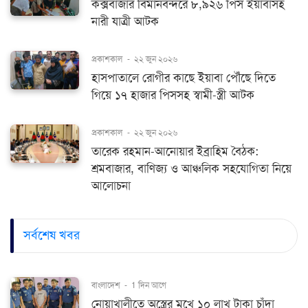
কক্সবাজার বিমানবন্দরে ৮,৯২৬ পিস ইয়াবাসহ
নারী যাত্রী আটক
প্রকাশকাল
-
২২ জুন ২০২৬
হাসপাতালে রোগীর কাছে ইয়াবা পৌঁছে দিতে
গিয়ে ১৭ হাজার পিসসহ স্বামী-স্ত্রী আটক
প্রকাশকাল
-
২২ জুন ২০২৬
তারেক রহমান-আনোয়ার ইব্রাহিম বৈঠক:
শ্রমবাজার, বাণিজ্য ও আঞ্চলিক সহযোগিতা নিয়ে
আলোচনা
সর্বশেষ খবর
বাংলাদেশ
-
1 দিন আগে
নোয়াখালীতে অস্ত্রের মুখে ১০ লাখ টাকা চাঁদা