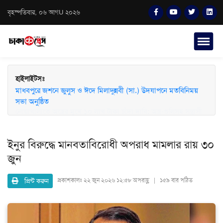
বৃহস্পতিবার, ০৬ আগU ২০২৬
হাইলাইটসঃ
মাধবপুরে জশনে জুলুস ও ঈদে মিলাদুন্নবী (সা.) উদযাপনে মতবিনিময়
সভা অনুষ্ঠিত
ইনুর বিরুদ্ধে মানবতাবিরোধী অপরাধ মামলার রায় ৩০
জুন
প্রিন্ট করুন
প্রকাশকালঃ
২২ জুন ২০২৬ ১২:৫৮ অপরাহ্ণ | ১৫৯ বার পঠিত