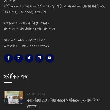
যোগাযোগ
স্যুইট # ০৬, লেভেল #০৯, ইস্টার্ন আরজু , শহীদ সৈয়দ নজরুল ইসলাম সরণি, ৬১,
বিজয়নগর, ঢাকা ১০০০, বাংলাদেশ।
সম্পাদকঃ সারোয়ার কবির (সম্পাদক)
প্রকাশকঃ আমান উল্লাহ সরকার (প্রকাশক)
মোবাইলঃ +৮৮০ ১৭১১৩১৪১৫৬
টেলিফোনঃ +৮৮০ ২২২৬৬৬৫৫৩৩
সর্বাধিক পড়া
০৩ আগu ২০২৬
কাদেরিয়া তৈয়্যবিয়া জামে মসজিদে কুরআন শিক্ষা
কোর্সে...