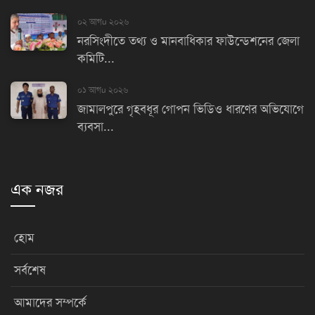
০২ আগu ২০২৬
নরসিংদীতে তথ্য ও মানবাধিকার ফাউন্ডেশনের জেলা
কমিটি...
০১ আগu ২০২৬
জামালপুরে গৃহবধূর গোপন ভিডিও ধারণের অভিযোগে
ব্যবসা...
এক নজর
হোম
সর্বশেষ
আমাদের সম্পর্কে