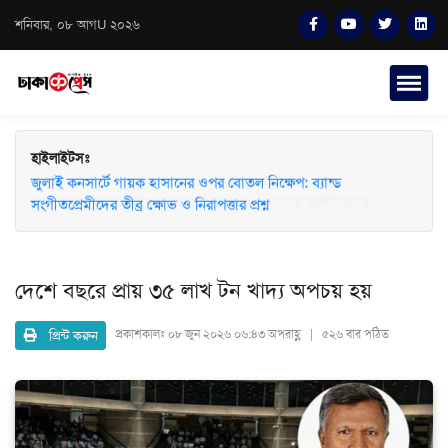
শনিবার, ০৮ আগU ২০২৬
হাইলাইটসঃ
জুলাই কনসার্টে গায়ক হাসানের ওপর বোতল নিক্ষেপ: ব্যান্ড
সংগীতপ্রেমীদের তীব্র ক্ষোভ ও নিরাপত্তার প্রশ্ন
দেশে বছরে প্রায় ৩৫ লাখ টন খাদ্য অপচয় হয়
প্রিন্ট করুন
প্রকাশকালঃ
০৮ জুন ২০২৬ ০৬:৪৩ অপরাহ্ণ | ৫২৬ বার পঠিত