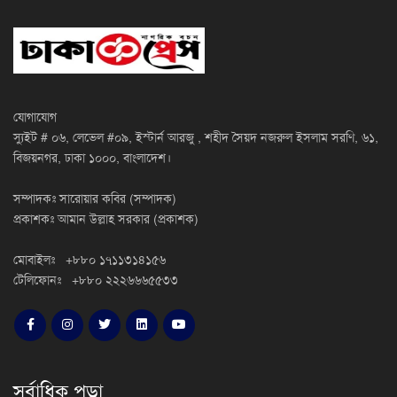
যোগাযোগ
স্যুইট # ০৬, লেভেল #০৯, ইস্টার্ন আরজু , শহীদ সৈয়দ নজরুল ইসলাম সরণি, ৬১,
বিজয়নগর, ঢাকা ১০০০, বাংলাদেশ।
সম্পাদকঃ সারোয়ার কবির (সম্পাদক)
প্রকাশকঃ আমান উল্লাহ সরকার (প্রকাশক)
মোবাইলঃ +৮৮০ ১৭১১৩১৪১৫৬
টেলিফোনঃ +৮৮০ ২২২৬৬৬৫৫৩৩
সর্বাধিক পড়া