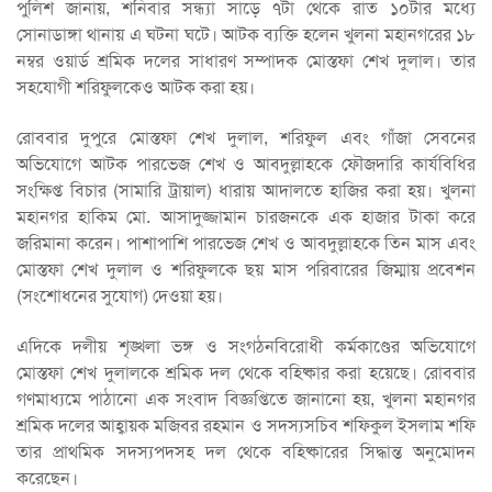
পুলিশ জানায়, শনিবার সন্ধ্যা সাড়ে ৭টা থেকে রাত ১০টার মধ্যে
সোনাডাঙ্গা থানায় এ ঘটনা ঘটে। আটক ব্যক্তি হলেন খুলনা মহানগরের ১৮
নম্বর ওয়ার্ড শ্রমিক দলের সাধারণ সম্পাদক মোস্তফা শেখ দুলাল। তার
সহযোগী শরিফুলকেও আটক করা হয়।
রোববার দুপুরে মোস্তফা শেখ দুলাল, শরিফুল এবং গাঁজা সেবনের
অভিযোগে আটক পারভেজ শেখ ও আবদুল্লাহকে ফৌজদারি কার্যবিধির
সংক্ষিপ্ত বিচার (সামারি ট্রায়াল) ধারায় আদালতে হাজির করা হয়। খুলনা
মহানগর হাকিম মো. আসাদুজ্জামান চারজনকে এক হাজার টাকা করে
জরিমানা করেন। পাশাপাশি পারভেজ শেখ ও আবদুল্লাহকে তিন মাস এবং
মোস্তফা শেখ দুলাল ও শরিফুলকে ছয় মাস পরিবারের জিম্মায় প্রবেশন
(সংশোধনের সুযোগ) দেওয়া হয়।
এদিকে দলীয় শৃঙ্খলা ভঙ্গ ও সংগঠনবিরোধী কর্মকাণ্ডের অভিযোগে
মোস্তফা শেখ দুলালকে শ্রমিক দল থেকে বহিষ্কার করা হয়েছে। রোববার
গণমাধ্যমে পাঠানো এক সংবাদ বিজ্ঞপ্তিতে জানানো হয়, খুলনা মহানগর
শ্রমিক দলের আহ্বায়ক মজিবর রহমান ও সদস্যসচিব শফিকুল ইসলাম শফি
তার প্রাথমিক সদস্যপদসহ দল থেকে বহিষ্কারের সিদ্ধান্ত অনুমোদন
করেছেন।