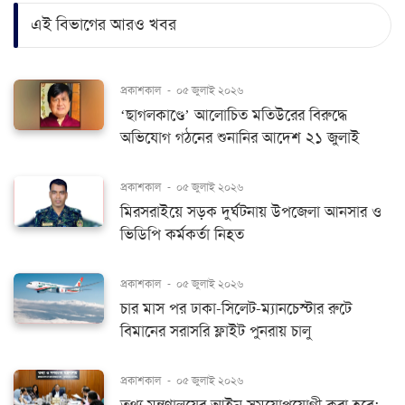
এই বিভাগের আরও খবর
প্রকাশকাল
-
০৫ জুলাই ২০২৬
‘ছাগলকাণ্ডে’ আলোচিত মতিউরের বিরুদ্ধে
অভিযোগ গঠনের শুনানির আদেশ ২১ জুলাই
প্রকাশকাল
-
০৫ জুলাই ২০২৬
মিরসরাইয়ে সড়ক দুর্ঘটনায় উপজেলা আনসার ও
ভিডিপি কর্মকর্তা নিহত
প্রকাশকাল
-
০৫ জুলাই ২০২৬
চার মাস পর ঢাকা-সিলেট-ম্যানচেস্টার রুটে
বিমানের সরাসরি ফ্লাইট পুনরায় চালু
প্রকাশকাল
-
০৫ জুলাই ২০২৬