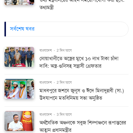
তথ্য মন্ত্রণালয়ের আইন সময়োপযোগী করা হবে:
তথ্যমন্ত্রী
সর্বশেষ খবর
বাংলাদেশ
-
2 দিন আগে
নোয়াখালীতে অস্ত্রের মুখে ১০ লাখ টাকা চাঁদা
দাবি: অস্ত্র-গুলিসহ সন্ত্রাসী গ্রেফতার
বাংলাদেশ
-
2 দিন আগে
মাধবপুরে জশনে জুলুস ও ঈদে মিলাদুন্নবী (সা.)
উদযাপনে মতবিনিময় সভা অনুষ্ঠিত
বাংলাদেশ
-
3 দিন আগে
অর্থনৈতিক অঞ্চলকে সবুজ শিল্পাঞ্চলে রূপান্তরের
আহ্বান প্রধানমন্ত্রীর