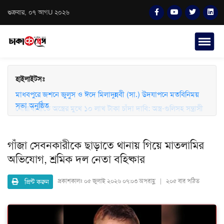
শুক্রবার, ০৭ আগU ২০২৬
হাইলাইটসঃ
মাধবপুরে জশনে জুলুস ও ঈদে মিলাদুন্নবী (সা.) উদযাপনে মতবিনিময়
সভা অনুষ্ঠিত
নোয়াখালীতে অস্ত্রের মুখে ১০ লাখ টাকা চাঁদা দাবি: অস্ত্র-গুলিসহ সন্ত্রাসী
গ্রেফতার
গাঁজা সেবনকারীকে ছাড়াতে থানায় গিয়ে মাতলামির
অভিযোগ, শ্রমিক দল নেতা বহিষ্কার
প্রিন্ট করুন
প্রকাশকালঃ
০৫ জুলাই ২০২৬ ০৭:০৩ অপরাহ্ণ | ২০৫ বার পঠিত