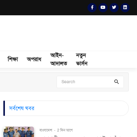
আইন-
নতুন
শিক্ষা
অপরাধ
আদালত
ভার্সন
সর্বশেষ খবর
বাংলাদেশ
-
2 দিন আগে