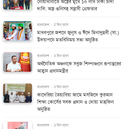
নোয়াখালীতে অস্ত্রের মুখে ১০ লাখ টাকা চাঁদা
দাবি: অস্ত্র-গুলিসহ সন্ত্রাসী গ্রেফতার
বাংলাদেশ
-
2 দিন আগে
মাধবপুরে জশনে জুলুস ও ঈদে মিলাদুন্নবী (সা.)
উদযাপনে মতবিনিময় সভা অনুষ্ঠিত
বাংলাদেশ
-
3 দিন আগে
অর্থনৈতিক অঞ্চলকে সবুজ শিল্পাঞ্চলে রূপান্তরের
আহ্বান প্রধানমন্ত্রীর
বাংলাদেশ
-
3 দিন আগে
কাদেরিয়া তৈয়্যবিয়া জামে মসজিদে কুরআন
শিক্ষা কোর্সের সবক প্রদান ও দোয়া মাহফিল
অনুষ্ঠিত
বাংলাদেশ
-
3 দিন আগে