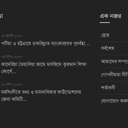
়া
এক নজর
হোম
০৮ জুলাই ২০২৬
পটিয়া ও চট্টগ্রামে চাকরিচ্যুত ব্যাংকারদের পুনর্বহা...
সর্বশেষ
০৩ আগu ২০২৬
আমাদের সম্পর্
কাদেরিয়া তৈয়্যবিয়া জামে মসজিদে কুরআন শিক্ষা
কোর্সে...
গোপনীয়তা নীত
০২ আগu ২০২৬
শর্তাবলী
নরসিংদীতে তথ্য ও মানবাধিকার ফাউন্ডেশনের
জেলা কমিটি...
যোগাযোগ করু