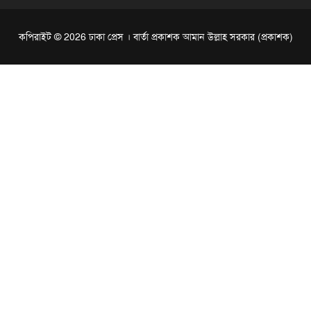
কপিরাইট © 2026 ঢাকা প্রেস । বার্তা প্রকাশক আমান উল্লাহ সরকার (প্রকাশক)