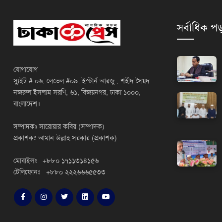
সর্বাধিক পড
যোগাযোগ
স্যুইট # ০৬, লেভেল #০৯, ইস্টার্ন আরজু , শহীদ সৈয়দ
নজরুল ইসলাম সরণি, ৬১, বিজয়নগর, ঢাকা ১০০০,
বাংলাদেশ।
সম্পাদকঃ সারোয়ার কবির (সম্পাদক)
প্রকাশকঃ আমান উল্লাহ সরকার (প্রকাশক)
মোবাইলঃ +৮৮০ ১৭১১৩১৪১৫৬
টেলিফোনঃ +৮৮০ ২২২৬৬৬৫৫৩৩