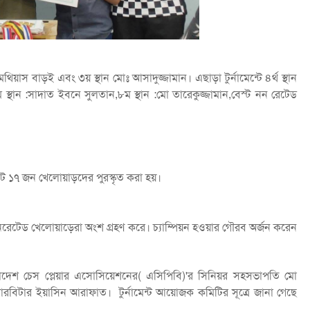
স বাড়ই এবং ৩য় স্থান মোঃ আসাদুজ্জামান। এছাড়া টুর্নামেন্টে ৪র্থ স্থান
 স্থান :সাদাত ইবনে সুলতান,৮ম স্থান :মো তারেকুজ্জামান,বেস্ট নন রেটেড
 ১৭ জন খেলোয়াড়দের পুরস্কৃত করা হয়।
 ননরেটেড খেলোয়াড়েরা অংশ গ্রহণ করে। চ্যাম্পিয়ন হওয়ার গৌরব অর্জন করেন
বাংলাদেশ চেস প্লেয়ার এসোসিয়েশনের( এসিপিবি)'র সিনিয়র সহসভাপতি মো
রবিটার ইয়াসিন আরাফাত। টুর্নামেন্ট আয়োজক কমিটির সূত্রে জানা গেছে