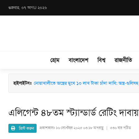
শুক্রবার, ০৭ আগU ২০২৬
হোম
বাংলাদেশ
বিশ্ব
রাজনীতি
মাধবপুরে জশনে জুলুস ও ঈদে মিলাদুন্নবী (সা.) উদযাপনে মতবিন
হাইলাইটসঃ
নোয়াখালীতে অস্ত্রের মুখে ১০ লাখ টাকা চাঁদা দাবি: অস্ত্র-গুলিসহ স
এলিগেন্ট ৪৮তম স্ট্যান্ডার্ড রেটিং দাবা
প্রিন্ট করুন
প্রকাশকালঃ
১৬ সেপ্টেম্বর ২০২৫ ০৩:১৮ অপরাহ্ণ | ৫৩৬ বার পঠিত