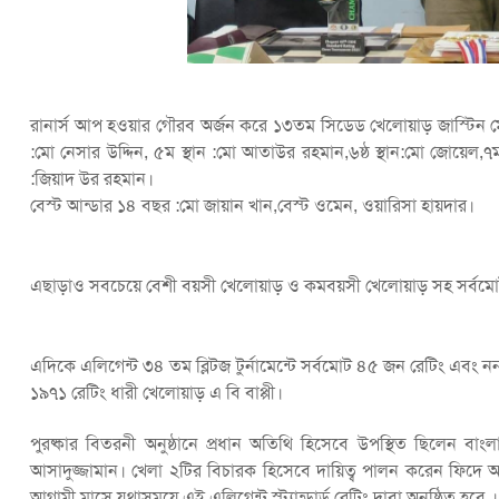
রানার্স আপ হওয়ার গৌরব অর্জন করে ১৩তম সিডেড খেলোয়াড় জাস্টিন মেথিয়া
:মো নেসার উদ্দিন, ৫ম স্থান :মো আতাউর রহমান,৬ষ্ঠ স্থান:মো জোয়েল,৭ম
:জিয়াদ উর রহমান।
বেস্ট আন্ডার ১৪ বছর :মো জায়ান খান,বেস্ট ওমেন, ওয়ারিসা হায়দার।
এছাড়াও সবচেয়ে বেশী বয়সী খেলোয়াড় ও কমবয়সী খেলোয়াড় সহ সর্বমোট
এদিকে এলিগেন্ট ৩৪ তম ব্লিটজ টুর্নামেন্টে সর্বমোট ৪৫ জন রেটিং এবং
১৯৭১ রেটিং ধারী খেলোয়াড় এ বি বাপ্পী।
পুরষ্কার বিতরনী অনুষ্ঠানে প্রধান অতিথি হিসেবে উপস্থিত ছিলেন 
আসাদুজ্জামান। খেলা ২টির বিচারক হিসেবে দায়িত্ব পালন করেন ফিদে আ
আগামী মাসে যথাসময়ে এই এলিগেন্ট স্ট্যান্ডার্ড রেটিং দাবা অনুষ্ঠিত হবে ।