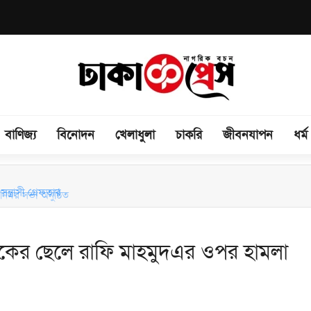
বাণিজ্য
বিনোদন
খেলাধুলা
চাকরি
জীবনযাপন
ধর্ম
িময় সভা অনুষ্ঠিত
লিকের ছেলে রাফি মাহমুদএর ওপর হামলা