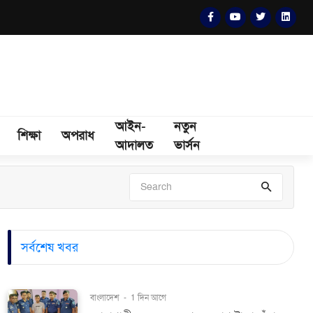
আইন-
নতুন
শিক্ষা
অপরাধ
আদালত
ভার্সন
সর্বশেষ খবর
বাংলাদেশ
-
1 দিন আগে