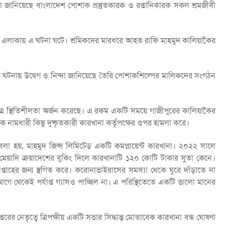
দা জানিয়েছে বাংলাদেশ পোশাক প্রস্তুতকারক ও রপ্তানিকারক সকল শ্রমজীবী
লা এলাকায় এ ঘটনা ঘটে। শ্রমিকদের মারধরে আহত রাফি মাহমুদ কালিয়াকৈর
লার ঘটনায় উদ্বেগ ও নিন্দা জানিয়েছে তৈরি পোশাকশিল্পের মালিকদের সংগঠন
্র স্থিতিশীলতা অর্জন করেছে। এ রকম একটি সময়ে গাজীপুরের কালিয়াকৈর
ক নামধারী কিছু দুষ্কৃতকারী কারখানা কর্তৃপক্ষের ওপর হামলা করে।
 বলা হয়, মাহমুদ জিন্স লিমিটেড একটি কমপ্লায়েন্ট কারখানা। ২০২২ সালে
 বছর মেয়াদি ক্রয়াদেশের বুকিং দিলে কারখানাটি ১২০ কোটি টাকার সুতা কেনে।
প্তাহের জন্য স্থগিত করে। করোনাভাইরাসের সমস্যা থেকে ঘুরে দাঁড়াতে না
 আগে থেকেই পর্যাপ্ত গ্যাসও পাচ্ছিল না। এ পরিস্থিতেতে একটি ভালো মানের
তরের নেতৃত্বে ত্রিপক্ষীয় একটি সভার সিদ্ধান্ত মোতাবেক কারখানা বন্ধ ঘোষণা