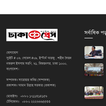
সর্বাধিক পড
যোগাযোগ
স্যুইট # ০৬, লেভেল #০৯, ইস্টার্ন আরজু , শহীদ সৈয়দ
নজরুল ইসলাম সরণি, ৬১, বিজয়নগর, ঢাকা ১০০০,
বাংলাদেশ।
সম্পাদকঃ সারোয়ার কবির (সম্পাদক)
প্রকাশকঃ আমান উল্লাহ সরকার (প্রকাশক)
মোবাইলঃ +৮৮০ ১৭১১৩১৪১৫৬
টেলিফোনঃ +৮৮০ ২২২৬৬৬৫৫৩৩