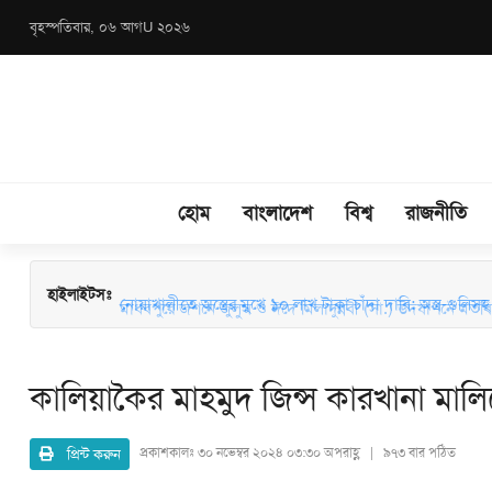
বৃহস্পতিবার, ০৬ আগU ২০২৬
হোম
বাংলাদেশ
বিশ্ব
রাজনীতি
মাধবপুরে জশনে জুলুস ও ঈদে মিলাদুন্নবী (সা.) উদযাপনে মতবিন
হাইলাইটসঃ
কালিয়াকৈর মাহমুদ জিন্স কারখানা মা
প্রিন্ট করুন
প্রকাশকালঃ
৩০ নভেম্বর ২০২৪ ০৩:৩০ অপরাহ্ণ | ৯৭৩ বার পঠিত