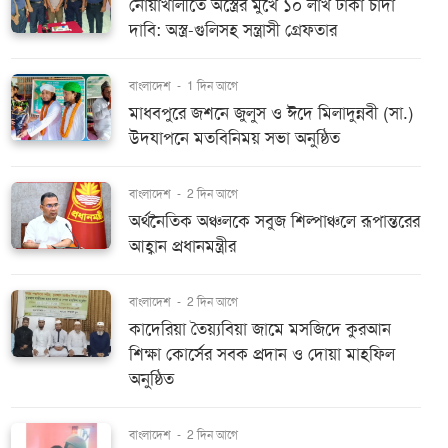
নোয়াখালীতে অস্ত্রের মুখে ১০ লাখ টাকা চাঁদা
দাবি: অস্ত্র-গুলিসহ সন্ত্রাসী গ্রেফতার
বাংলাদেশ
-
1 দিন আগে
মাধবপুরে জশনে জুলুস ও ঈদে মিলাদুন্নবী (সা.)
উদযাপনে মতবিনিময় সভা অনুষ্ঠিত
বাংলাদেশ
-
2 দিন আগে
অর্থনৈতিক অঞ্চলকে সবুজ শিল্পাঞ্চলে রূপান্তরের
আহ্বান প্রধানমন্ত্রীর
বাংলাদেশ
-
2 দিন আগে
কাদেরিয়া তৈয়্যবিয়া জামে মসজিদে কুরআন
শিক্ষা কোর্সের সবক প্রদান ও দোয়া মাহফিল
অনুষ্ঠিত
বাংলাদেশ
-
2 দিন আগে