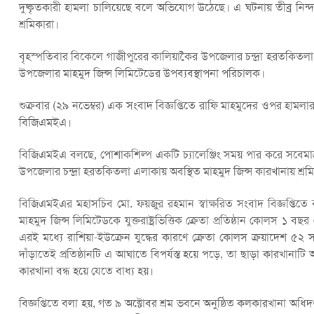
দুষ্কৃতকারী হামলা চালিয়েছে বলে অভিযোগ উঠেছে। এ ঘটনায় তীব্র নিন্
শ্রমিকারা।
বৃহস্পতিবার বিকেলে গাজীপুরের কালিয়াকৈর উপজেলার চন্দ্রা হরতকিত
উপজেলার মাহমুদ জিন্স লিমিটেডের উপব্যবস্থাপনা পরিচালক।
শুক্রবার (২৯ নভেম্বর) এক সংবাদ বিজ্ঞপ্তিতে রাফি মাহমুদের ওপর হাম
বিজিএমইএ।
বিজিএমইএ বলছে, পোশাকশিল্প একটি চ্যালেঞ্জিং সময় পার করে সবেমাত
উপজেলার চন্দ্রা হরতকিতলা এলাকায় অবস্থিত মাহমুদ জিন্স কারখানায় শ্রমি
বিজিএমইএর মহাসচিব মো. ফয়জুর রহমান স্বাক্ষরিত সংবাদ বিজ্ঞপ্তিতে
মাহমুদ জিন্স লিমিটেডকে যুক্তরাষ্ট্রভিত্তিক ক্রেতা প্রতিষ্ঠান কোলস ১
এরই মধ্যে রাশিয়া-ইউক্রেন যুদ্ধের কারণে ক্রেতা কোলস ক্রয়াদেশ ৫২ স
দাঁড়াতেই প্রতিষ্ঠানটি এ আঘাতে বিপর্যস্ত হয়ে পড়ে, তা ছাড়া কারখানাটি
কারখানা বন্ধ হয়ে যেতে বাধ্য হয়।
বিজ্ঞপ্তিতে বলা হয়, গত ৯ অক্টোবর শ্রম ভবনে অনুষ্ঠিত কলকারখানা অধিদপ্