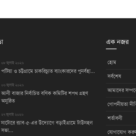
়া
এক নজর
হোম
০৮ জুলাই ২০২৬
পটিয়া ও চট্টগ্রামে চাকরিচ্যুত ব্যাংকারদের পুনর্বহা...
সর্বশেষ
০৬ জুলাই ২০২৬
আমাদের সম্পর্
আলী বাজার নির্বাচিত বণিক কমিটির শপথ গ্রহণ
অনুষ্ঠিত
গোপনীয়তা নীত
২৭ জুলাই ২০২৬
শর্তাবলী
নাটোরে র‌্যাব-৫-এর উদ্যোগে বড়াইগ্রামে টাউনহল
সভা...
যোগাযোগ করু