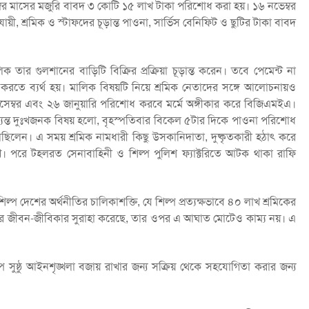
টেম্বর মাসের মজুরি বাবদ ৩ কোটি ১৫ লাখ টাকা পরিশোধ করা হয়। ১৬ নভেম্বর
ী, শ্রমিক ও স্টাফদের চূড়ান্ত পাওনা, সার্ভিস বেনিফিট ও ছুটির টাকা বাবদ
তার গুলশানের বাড়িটি বিক্রির প্রক্রিয়া চূড়ান্ত করেন। তবে পেমেন্ট না
 করতে ব্যর্থ হয়। মালিক বিষয়টি নিয়ে শ্রমিক নেতাদের সঙ্গে আলোচনায়ও
ম্বর এবং ২৬ জানুয়ারি পরিশোধ করবে মর্মে অঙ্গীকার করে বিজিএমইএ।
্যন্ত দুঃখজনক বিষয় হলো, বৃহস্পতিবার বিকেল ৫টার দিকে পাওনা পরিশোধ
লছিলেন। এ সময় শ্রমিক নামধারী কিছু উসকানিদাতা, দুষ্কৃতকারী হঠাৎ করে
 পরে টহলরত সেনাবাহিনী ও শিল্প পুলিশ ফ্যাক্টরিতে আটক থাকা রাফি
 দেশের অর্থনীতির চালিকাশক্তি, যে শিল্প প্রত্যক্ষভাবে ৪০ লাখ শ্রমিকের
ানুষের জীবন-জীবিকার সুরাহা করেছে, তার ওপর এ আঘাত মোটেও কাম্য নয়। এ
সুষ্ঠু আইনশৃঙ্খলা বজায় রাখার জন্য সক্রিয় থেকে সহযোগিতা করার জন্য