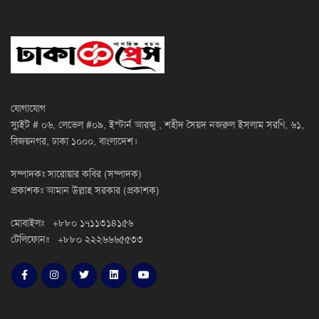
যোগাযোগ
স্যুইট # ০৬, লেভেল #০৯, ইস্টার্ন আরজু , শহীদ সৈয়দ নজরুল ইসলাম সরণি, ৬১,
বিজয়নগর, ঢাকা ১০০০, বাংলাদেশ।
সম্পাদকঃ সারোয়ার কবির (সম্পাদক)
প্রকাশকঃ আমান উল্লাহ সরকার (প্রকাশক)
মোবাইলঃ +৮৮০ ১৭১১৩১৪১৫৬
টেলিফোনঃ +৮৮০ ২২২৬৬৬৫৫৩৩