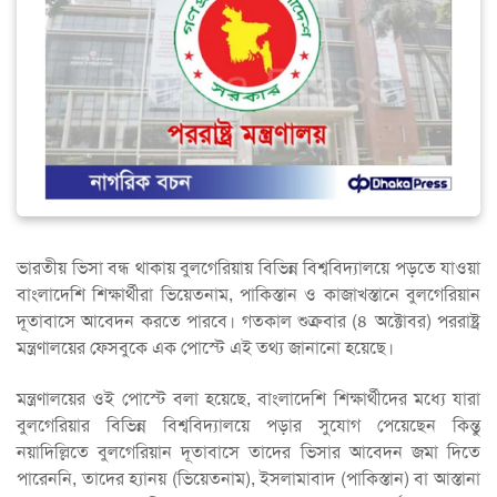
ভারতীয় ভিসা বন্ধ থাকায় বুল‌গে‌রিয়ায় বি‌ভিন্ন বিশ্ব‌বিদ্যাল‌য়ে পড়‌তে যাওয়া
বাংলা‌দে‌শি শিক্ষার্থীরা ভিয়েতনাম, পাকিস্তান ও কাজাখস্তানে বুলগেরিয়ান
দূতাবাসে আবেদন করতে পার‌বে। গতকাল শুক্রবার (৪ অক্টোবর) পররাষ্ট্র
মন্ত্রণালয়ের ফেসবু‌কে এক পো‌স্টে এই তথ্য জানানো হ‌য়ে‌ছে।
মন্ত্রণালয়ের ওই পোস্টে বলা হয়েছে, বাংলাদেশি শিক্ষার্থীদের মধ্যে যারা
বুলগেরিয়ার বিভিন্ন বিশ্ববিদ্যালয়ে পড়ার সুযোগ পেয়েছেন কিন্তু
নয়াদিল্লিতে বুলগেরিয়ান দূতাবাসে তাদের ভিসার আবেদন জমা দিতে
পারেননি, তাদের হ্যানয় (ভিয়েতনাম), ইসলামাবাদ (পাকিস্তান) বা আস্তানা