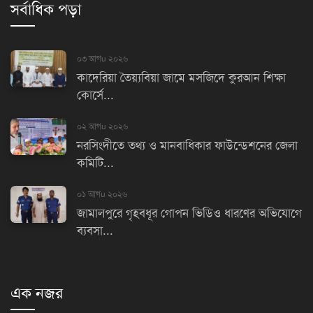
সর্বাধিক পড়া
০৩ আগu ২০২৬
কাদেরিয়া তৈয়্যবিয়া জামে মসজিদে কুরআন শিক্ষা
কোর্সে...
০২ আগu ২০২৬
নরসিংদীতে তথ্য ও মানবাধিকার ফাউন্ডেশনের জেলা
কমিটি...
০১ আগu ২০২৬
জামালপুরে গৃহবধূর গোপন ভিডিও ধারণের অভিযোগে
ব্যবসা...
এক নজর