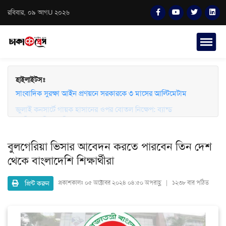
রবিবার, ০৯ আগU ২০২৬
হাইলাইটসঃ
জুলাই কনসার্টে গায়ক হাসানের ওপর বোতল নিক্ষেপ: ব্যান্ড
সাংবাদিক সুরক্ষা আইন প্রণয়নে সরকারকে ৩ মাসের আল্টিমেটাম
সংগীতপ্রেমীদের তীব্র ক্ষোভ ও নিরাপত্তার প্রশ্ন
বুলগেরিয়া ভিসার আবেদন করতে পার‌বেন তিন দেশ
থে‌কে বাংলাদেশি শিক্ষার্থীরা
প্রিন্ট করুন
প্রকাশকালঃ
০৫ অক্টোবর ২০২৪ ০৪:৫০ অপরাহ্ণ | ১২৩৮ বার পঠিত