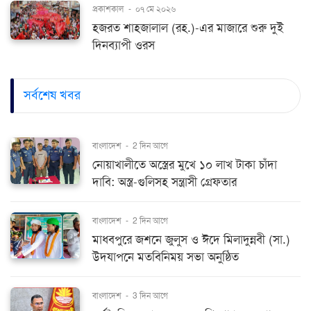
প্রকাশকাল
-
০৭ মে ২০২৬
হজরত শাহজালাল (রহ.)-এর মাজারে শুরু দুই
দিনব্যাপী ওরস
সর্বশেষ খবর
বাংলাদেশ
-
2 দিন আগে
নোয়াখালীতে অস্ত্রের মুখে ১০ লাখ টাকা চাঁদা
দাবি: অস্ত্র-গুলিসহ সন্ত্রাসী গ্রেফতার
বাংলাদেশ
-
2 দিন আগে
মাধবপুরে জশনে জুলুস ও ঈদে মিলাদুন্নবী (সা.)
উদযাপনে মতবিনিময় সভা অনুষ্ঠিত
বাংলাদেশ
-
3 দিন আগে