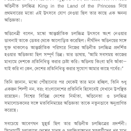
অভিনীত চলচ্চিত্র King in the Land of the Princess নিয়ে
প্রথমবারের মতো এই উৎসবে যোগ দেওয়া ছিল তার কাছে এক অনন্য
অভিজ্ঞতা।
অভিনেত্রী বলেন, মস্কো আন্তর্জাতিক চলচ্চিত্র উৎসবে অংশ নেওয়ার
ভাবনাই তাকে ভেতর থেকে আলোড়িত করেছিল। দীর্ঘদিন অভিনয়ের সঙ্গে
যুক্ত থাকলেও আন্তর্জাতিক পরিসরে নিজের অভিনীত চলচ্চিত্র প্রদর্শিত
হওয়ার অভিজ্ঞতা ছিল সম্পূর্ণ ভিন্ন। তার ভাষায়, “আমি সবসময় কাজের
মাধ্যমে দেশকে প্রতিনিধিত্ব করার চেষ্টা করি। অভিনয় কিংবা ছবি আঁকা—
যাই করি না কেন, দেশের প্রতিনিধিত্ব করার সুযোগ আমার কাছে গর্বের।”
তিনি জানান, মস্কো পৌঁছানোর পর থেকেই তার মনে হচ্ছিল, তিনি শুধু
একজন শিল্পী নন, বরং বাংলাদেশের প্রতিনিধি হিসেবেই সেখানে উপস্থিত
রয়েছেন। বিশ্বের বিভিন্ন দেশের নির্মাতা, অভিনেতা ও চলচ্চিত্র
সমালোচকদের সঙ্গে মতবিনিময়ের অভিজ্ঞতা তাকে নতুনভাবে অনুপ্রাণিত
করেছে।
সবচেয়ে আবেগঘন মুহূর্ত ছিল তার অভিনীত চলচ্চিত্রের প্রদর্শনী।
সিনেমাটি চলাকালে দেশের মানুষ ও চলচ্চিত্রাঙ্গনের সহকর্মীদের খুব মনে