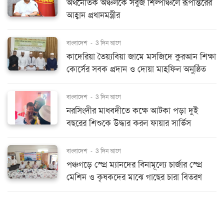
অর্থনৈতিক অঞ্চলকে সবুজ শিল্পাঞ্চলে রূপান্তরের
আহ্বান প্রধানমন্ত্রীর
বাংলাদেশ
-
3 দিন আগে
কাদেরিয়া তৈয়্যবিয়া জামে মসজিদে কুরআন শিক্ষা
কোর্সের সবক প্রদান ও দোয়া মাহফিল অনুষ্ঠিত
বাংলাদেশ
-
3 দিন আগে
নরসিংদীর মাধবদীতে কক্ষে আটকা পড়া দুই
বছরের শিশুকে উদ্ধার করল ফায়ার সার্ভিস
বাংলাদেশ
-
3 দিন আগে
পঞ্চগড়ে স্প্রে ম্যানদের বিনামূল্যে চার্জার স্প্রে
মেশিন ও কৃষকদের মাঝে গাছের চারা বিতরণ