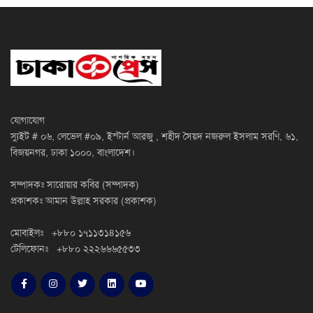
যোগাযোগ
স্যুইট # ০৬, লেভেল #০৯, ইস্টার্ন আরজু , শহীদ সৈয়দ নজরুল ইসলাম সরণি, ৬১,
বিজয়নগর, ঢাকা ১০০০, বাংলাদেশ।
সম্পাদকঃ সারোয়ার কবির (সম্পাদক)
প্রকাশকঃ আমান উল্লাহ সরকার (প্রকাশক)
মোবাইলঃ +৮৮০ ১৭১১৩১৪১৫৬
টেলিফোনঃ +৮৮০ ২২২৬৬৬৫৫৩৩