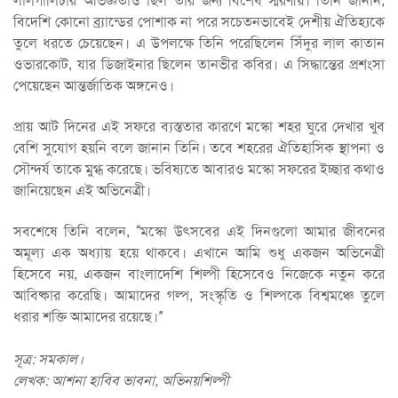
লালগালিচার অভিজ্ঞতাও ছিল তার জন্য বিশেষ স্মরণীয়। তিনি জানান,
বিদেশি কোনো ব্র্যান্ডের পোশাক না পরে সচেতনভাবেই দেশীয় ঐতিহ্যকে
তুলে ধরতে চেয়েছেন। এ উপলক্ষে তিনি পরেছিলেন সিঁদুর লাল কাতান
ওভারকোট, যার ডিজাইনার ছিলেন তানভীর কবির। এ সিদ্ধান্তের প্রশংসা
পেয়েছেন আন্তর্জাতিক অঙ্গনেও।
প্রায় আট দিনের এই সফরে ব্যস্ততার কারণে মস্কো শহর ঘুরে দেখার খুব
বেশি সুযোগ হয়নি বলে জানান তিনি। তবে শহরের ঐতিহাসিক স্থাপনা ও
সৌন্দর্য তাকে মুগ্ধ করেছে। ভবিষ্যতে আবারও মস্কো সফরের ইচ্ছার কথাও
জানিয়েছেন এই অভিনেত্রী।
সবশেষে তিনি বলেন, “মস্কো উৎসবের এই দিনগুলো আমার জীবনের
অমূল্য এক অধ্যায় হয়ে থাকবে। এখানে আমি শুধু একজন অভিনেত্রী
হিসেবে নয়, একজন বাংলাদেশি শিল্পী হিসেবেও নিজেকে নতুন করে
আবিষ্কার করেছি। আমাদের গল্প, সংস্কৃতি ও শিল্পকে বিশ্বমঞ্চে তুলে
ধরার শক্তি আমাদের রয়েছে।”
সূত্র: সমকাল।
লেখক: আশনা হাবিব ভাবনা, অভিনয়শিল্পী