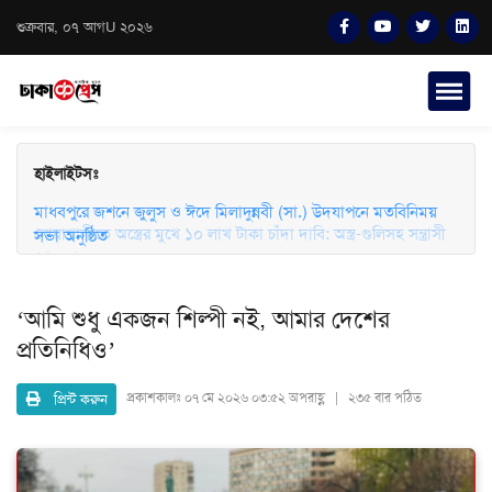
শুক্রবার, ০৭ আগU ২০২৬
হাইলাইটসঃ
মাধবপুরে জশনে জুলুস ও ঈদে মিলাদুন্নবী (সা.) উদযাপনে মতবিনিময়
সভা অনুষ্ঠিত
‘আমি শুধু একজন শিল্পী নই, আমার দেশের
প্রতিনিধিও’
প্রিন্ট করুন
প্রকাশকালঃ
০৭ মে ২০২৬ ০৩:৫২ অপরাহ্ণ | ২৩৫ বার পঠিত