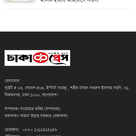
মালিক হত্যার অভিযোগে লাইলী
যোগাযোগ
স্যুইট # ০৬, লেভেল #০৯, ইস্টার্ন আরজু , শহীদ সৈয়দ নজরুল ইসলাম সরণি, ৬১,
বিজয়নগর, ঢাকা ১০০০, বাংলাদেশ।
সম্পাদকঃ সারোয়ার কবির (সম্পাদক)
প্রকাশকঃ আমান উল্লাহ সরকার (প্রকাশক)
মোবাইলঃ +৮৮০ ১৭১১৩১৪১৫৬