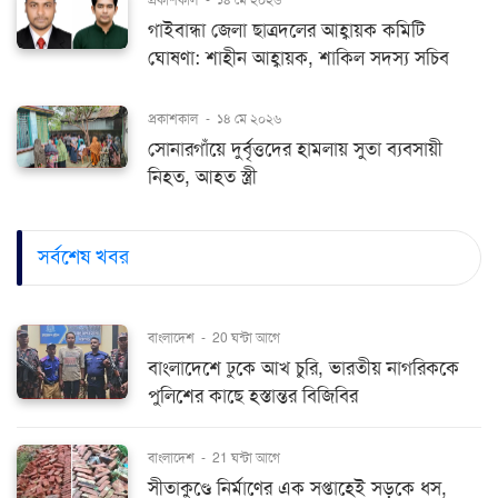
গাইবান্ধা জেলা ছাত্রদলের আহ্বায়ক কমিটি
ঘোষণা: শাহীন আহ্বায়ক, শাকিল সদস্য সচিব
প্রকাশকাল
-
১৪ মে ২০২৬
সোনারগাঁয়ে দুর্বৃত্তদের হামলায় সুতা ব্যবসায়ী
নিহত, আহত স্ত্রী
সর্বশেষ খবর
বাংলাদেশ
-
20 ঘন্টা আগে
বাংলাদেশে ঢুকে আখ চুরি, ভারতীয় নাগরিককে
পুলিশের কাছে হস্তান্তর বিজিবির
বাংলাদেশ
-
21 ঘন্টা আগে
সীতাকুণ্ডে নির্মাণের এক সপ্তাহেই সড়কে ধস,