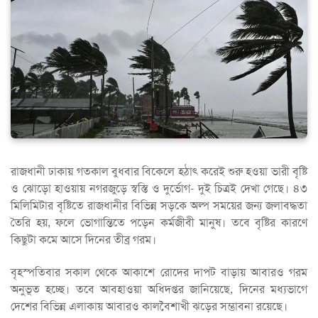
রাজধানী ঢাকায় গতকাল বুধবার বিকেলে হঠাৎ করেই শুরু হওয়া ভারী বৃষ্টি
ও ঝোড়ো হাওয়ায় নগরজুড়ে স্বস্তি ও দুর্ভোগ- দুই চিত্রই দেখা গেছে। ৪৩
মিলিমিটার বৃষ্টিতে রাজধানীর বিভিন্ন সড়কে অল্প সময়ের জন্য জলাবদ্ধতা
তৈরি হয়, ফলে ভোগান্তিতে পড়েন কর্মজীবী মানুষ। তবে বৃষ্টির কারণে
কিছুটা কমে আসে দিনের তীব্র গরম।
বৃহস্পতিবার সকাল থেকে আকাশে রোদের দাপট বাড়ায় আবারও গরম
অনুভূত হচ্ছে। তবে আবহাওয়া অধিদপ্তর জানিয়েছে, দিনের মধ্যভাগে
দেশের বিভিন্ন এলাকায় আবারও কালবৈশাখী ঝড়ের সম্ভাবনা রয়েছে।