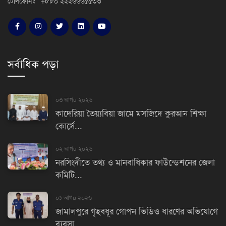
টেলিফোনঃ +৮৮০ ২২২৬৬৬৫৫৩৩
সর্বাধিক পড়া
০৩ আগu ২০২৬
কাদেরিয়া তৈয়্যবিয়া জামে মসজিদে কুরআন শিক্ষা
কোর্সে...
০২ আগu ২০২৬
নরসিংদীতে তথ্য ও মানবাধিকার ফাউন্ডেশনের জেলা
কমিটি...
০১ আগu ২০২৬
জামালপুরে গৃহবধূর গোপন ভিডিও ধারণের অভিযোগে
ব্যবসা...