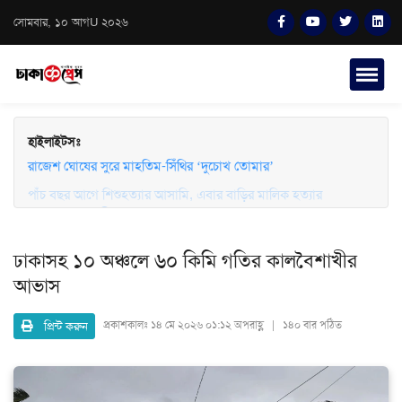
সোমবার, ১০ আগU ২০২৬
হাইলাইটসঃ
পাঁচ বছর আগে শিশুহত্যার আসামি, এবার বাড়ির মালিক হত্যার
রাজেশ ঘোষের সুরে মাহতিম-সিঁথির ‘দুচোখ তোমার’
অভিযোগে লাইলী
ঢাকাসহ ১০ অঞ্চলে ৬০ কিমি গতির কালবৈশাখীর
আভাস
প্রিন্ট করুন
প্রকাশকালঃ
১৪ মে ২০২৬ ০১:১২ অপরাহ্ণ | ১৪০ বার পঠিত