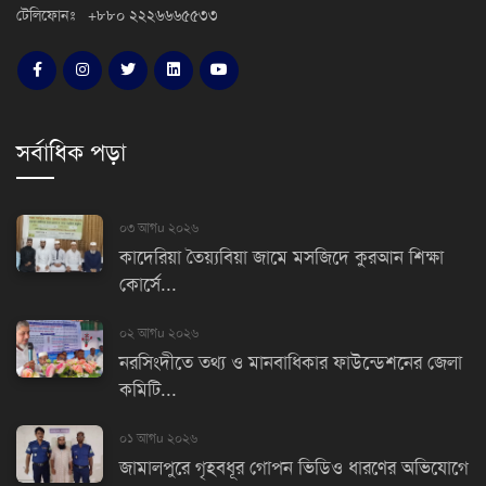
টেলিফোনঃ +৮৮০ ২২২৬৬৬৫৫৩৩
সর্বাধিক পড়া
০৩ আগu ২০২৬
কাদেরিয়া তৈয়্যবিয়া জামে মসজিদে কুরআন শিক্ষা
কোর্সে...
০২ আগu ২০২৬
নরসিংদীতে তথ্য ও মানবাধিকার ফাউন্ডেশনের জেলা
কমিটি...
০১ আগu ২০২৬
জামালপুরে গৃহবধূর গোপন ভিডিও ধারণের অভিযোগে