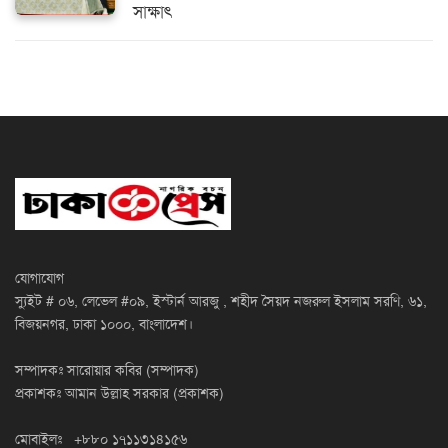
সাক্ষাৎ
যোগাযোগ
স্যুইট # ০৬, লেভেল #০৯, ইস্টার্ন আরজু , শহীদ সৈয়দ নজরুল ইসলাম সরণি, ৬১,
বিজয়নগর, ঢাকা ১০০০, বাংলাদেশ।
সম্পাদকঃ সারোয়ার কবির (সম্পাদক)
প্রকাশকঃ আমান উল্লাহ সরকার (প্রকাশক)
মোবাইলঃ +৮৮০ ১৭১১৩১৪১৫৬