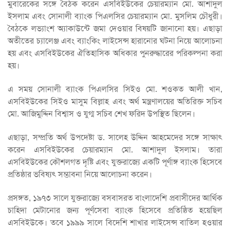
মুবারেকের সঙ্গে বৈঠক করেন এসবিইউকের চেয়ারম্যান মো. আশাদুল
ইসলাম এবং সোনালী ব্যাংক পিএলসির চেয়ারম্যান মো. মুসলিম চৌধুরী।
বৈঠকে লভ্যাংশ অ্যাকাউন্টে জমা দেওয়ার বিষয়টি জানানো হয়। এছাড়া
অতীতের চ্যালেঞ্জ এবং ব্যাংকিং লাইসেন্স হারানোর ঘটনা নিয়ে আলোচনা
হয় এবং এসবিইউকের ঐতিহাসিক অধিকার পুনরুদ্ধারের পরিকল্পনা করা
হয়।
এ সময় সোনালী ব্যাংক পিএলসির সিইও মো. শওকত আলী খান,
এসবিইউকের সিইও মাসুম বিল্লাহ এবং অর্থ মন্ত্রণালয়ের অতিরিক্ত সচিব
মো. আজিমুদ্দিন বিশ্বাস ও যুগ্ম সচিব শেখ ফরিদ উপস্থিত ছিলেন।
এছাড়া, সম্প্রতি অর্থ উপদেষ্টা ড. সালেহ উদ্দিন আহমেদের সঙ্গে সাক্ষাৎ
করেন এসবিইউকের চেয়ারম্যান মো. আশাদুল ইসলাম। তারা
এসবিইউকের কৌশলগত দৃষ্টি এবং যুক্তরাজ্যে একটি পূর্ণাঙ্গ ব্যাংক হিসেবে
প্রতিষ্ঠার ভবিষ্যৎ সম্ভাবনা নিয়ে আলোচনা করেন।
প্রসঙ্গত, ১৯৭৩ সালে যুক্তরাজ্যে বসবাসরত বাংলাদেশি প্রবাসীদের আর্থিক
চাহিদা মেটানোর জন্য পূর্ণসেবা ব্যাংক হিসেবে প্রতিষ্ঠিত হয়েছিল
এসবিইউকে। তবে ১৯৯৯ সালে বিদেশি শাখার লাইসেন্স বাতিল হওয়ার