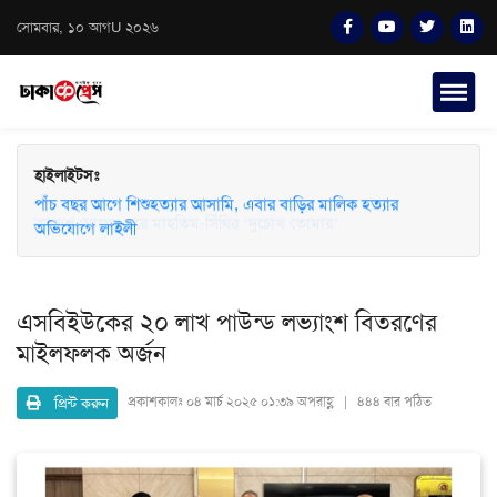
সোমবার, ১০ আগU ২০২৬
হাইলাইটসঃ
পাঁচ বছর আগে শিশুহত্যার আসামি, এবার বাড়ির মালিক হত্যার
অভিযোগে লাইলী
এসবিইউকের ২০ লাখ পাউন্ড লভ্যাংশ বিতরণের
মাইলফলক অর্জন
প্রিন্ট করুন
প্রকাশকালঃ
০৪ মার্চ ২০২৫ ০১:৩৯ অপরাহ্ণ | ৪৪৪ বার পঠিত