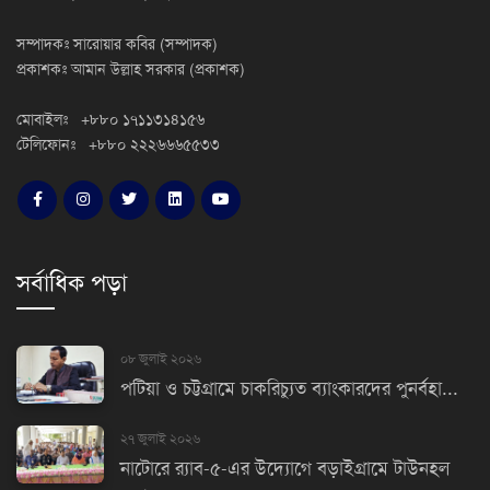
সম্পাদকঃ সারোয়ার কবির (সম্পাদক)
প্রকাশকঃ আমান উল্লাহ সরকার (প্রকাশক)
মোবাইলঃ +৮৮০ ১৭১১৩১৪১৫৬
টেলিফোনঃ +৮৮০ ২২২৬৬৬৫৫৩৩
সর্বাধিক পড়া
০৮ জুলাই ২০২৬
পটিয়া ও চট্টগ্রামে চাকরিচ্যুত ব্যাংকারদের পুনর্বহা...
২৭ জুলাই ২০২৬
নাটোরে র‌্যাব-৫-এর উদ্যোগে বড়াইগ্রামে টাউনহল