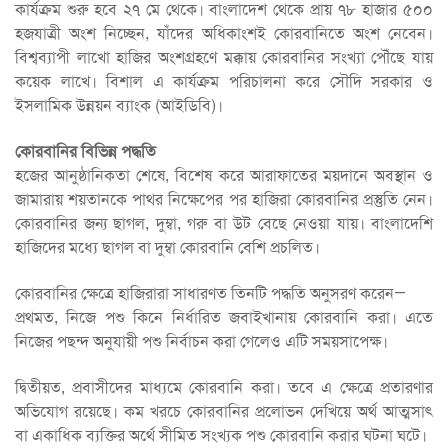
কার্যক্রম শুরু হবে ২৭ মে থেকে। বাংলাদেশ থেকে প্রায় ৭৮ হাজার ৫০০
হজযাত্রী অংশ নিচ্ছেন, যাঁদের অধিকাংশই কোরবানিতে অংশ নেবেন।
বিশ্বব্যাপী লাখো হাজির অংশগ্রহণে মক্কায় কোরবানির সংখ্যা পৌঁছে যায়
কয়েক লাখে। বিশাল এ কার্যক্রম পরিচালনা করে সৌদি সরকার ও
ইসলামিক উন্নয়ন ব্যাংক (আইডিবি)।
কোরবানির বিভিন্ন পদ্ধতি
হজের আনুষ্ঠানিকতা শেষে, বিশেষ করে আরাফাতের ময়দানে অবস্থান ও
জামারায় শয়তানকে পাথর নিক্ষেপের পর হাজিরা কোরবানির প্রস্তুতি নেন।
কোরবানির জন্য ছাগল, দুম্বা, গরু বা উট বেছে নেওয়া যায়। বাংলাদেশি
হাজিদের মধ্যে ছাগল বা দুম্বা কোরবানি বেশি প্রচলিত।
কোরবানির ক্ষেত্রে হাজিরারা সাধারণত তিনটি পদ্ধতি অনুসরণ করেন—
প্রথমত, নিজে পশু কিনে নির্ধারিত জবাইখানায় কোরবানি করা। এতে
নিজের পছন্দ অনুযায়ী পশু নির্বাচন করা গেলেও এটি সময়সাপেক্ষ।
দ্বিতীয়ত, প্রবাসীদের মাধ্যমে কোরবানি করা। তবে এ ক্ষেত্রে প্রতারণার
অভিযোগ রয়েছে। কম খরচে কোরবানির প্রলোভন দেখিয়ে অর্থ আত্মসাৎ
বা একাধিক ব্যক্তির অর্থে সীমিত সংখ্যক পশু কোরবানি করার ঘটনা ঘটে।