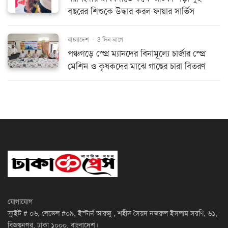
বছরের শিশুকে উদ্ধার করল ফায়ার সার্ভিস
বাংলাদেশ
-
3 দিন আগে
পঞ্চগড়ে স্প্রে ম্যানদের বিনামূল্যে চার্জার স্প্রে
মেশিন ও কৃষকদের মাঝে গাছের চারা বিতরণ
যোগাযোগ
স্যুইট # ০৬, লেভেল #০৯, ইস্টার্ন আরজু , শহীদ সৈয়দ নজরুল ইসলাম সরণি, ৬১,
বিজয়নগর, ঢাকা ১০০০, বাংলাদেশ।