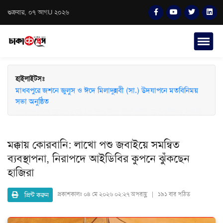
শুক্রবার, ০৭ আগU ২০২৬
হাইলাইটসঃ
মাধবপুরে জশনে জুলুস ও ঈদে মিলাদুন্নবী (সা.) উদযাপনে মতবিনিময়
সভা অনুষ্ঠিত
মক্কায় কোরবানি: লাখো পশু জবাইয়ে সমন্বিত
ব্যবস্থাপনা, নিরাপদে আইডিবির কুপনে ঝুঁকছেন
হাজিরা
প্রিন্ট করুন
প্রকাশকালঃ
০৪ মে ২০২৬ ০২:২৭ অপরাহ্ণ | ১৯১ বার পঠিত