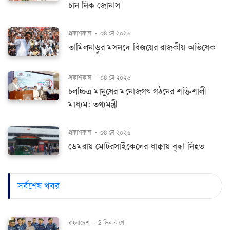
চান নিক জোনাস
প্রকাশকাল
-
০৪ মে ২০২৬
তামিলনাড়ুর মসনদে বিজয়ের রাজকীয় অভিষেক
প্রকাশকাল
-
০৪ মে ২০২৬
চলচ্চিত্র মানুষের মনোজগৎ গঠনের শক্তিশালী
মাধ্যম: তথ্যমন্ত্রী
প্রকাশকাল
-
০৪ মে ২০২৬
ডেমরায় মোটরসাইকেলের ধাক্কায় বৃদ্ধা নিহত
সর্বশেষ খবর
বাংলাদেশ
-
2 দিন আগে