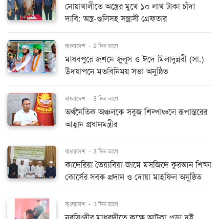
নোয়াখালীতে অস্ত্রের মুখে ১০ লাখ টাকা চাঁদা
দাবি: অস্ত্র-গুলিসহ সন্ত্রাসী গ্রেফতার
বাংলাদেশ
-
2 দিন আগে
মাধবপুরে জশনে জুলুস ও ঈদে মিলাদুন্নবী (সা.)
উদযাপনে মতবিনিময় সভা অনুষ্ঠিত
বাংলাদেশ
-
3 দিন আগে
অর্থনৈতিক অঞ্চলকে সবুজ শিল্পাঞ্চলে রূপান্তরের
আহ্বান প্রধানমন্ত্রীর
বাংলাদেশ
-
3 দিন আগে
কাদেরিয়া তৈয়্যবিয়া জামে মসজিদে কুরআন শিক্ষা
কোর্সের সবক প্রদান ও দোয়া মাহফিল অনুষ্ঠিত
বাংলাদেশ
-
3 দিন আগে
নরসিংদীর মাধবদীতে কক্ষে আটকা পড়া দুই