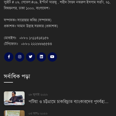
স্যুইট # ০৬, লেভেল #০৯, ইস্টার্ন আরজু , শহীদ সৈয়দ নজরুল ইসলাম সরণি, ৬১,
বিজয়নগর, ঢাকা ১০০০, বাংলাদেশ।
সম্পাদকঃ সারোয়ার কবির (সম্পাদক)
প্রকাশকঃ আমান উল্লাহ সরকার (প্রকাশক)
মোবাইলঃ +৮৮০ ১৭১১৩১৪১৫৬
টেলিফোনঃ +৮৮০ ২২২৬৬৬৫৫৩৩
সর্বাধিক পড়া
০৮ জুলাই ২০২৬
পটিয়া ও চট্টগ্রামে চাকরিচ্যুত ব্যাংকারদের পুনর্বহা...
০৩ আগu ২০২৬