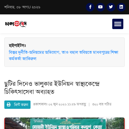
শনিবার, ০৮ আগU ২০২৬
হাইলাইটসঃ
বিস্তর দুর্নীতি-অনিয়মের অভিযোগ, তাও বহাল তবিয়তে মাধবপুরের শিক্ষা
কর্মকর্তা জাকিরুল
ছুটির দিনেও ভালুকার ইউনিয়ন স্বাস্থ্যকেন্দ্রে
চিকিৎসাসেবা অব্যাহত
প্রিন্ট করুন
প্রকাশকালঃ
০২ জুন ২০২৬ ১১:৫৯ অপরাহ্ণ | ৩২০ বার পঠিত