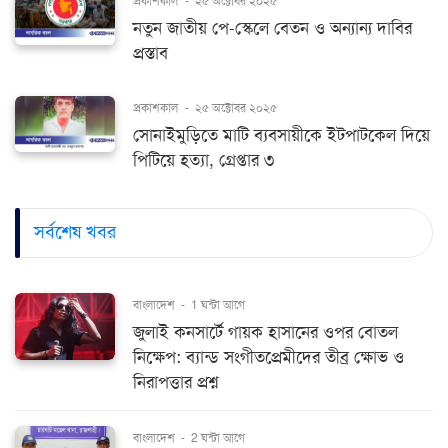
প্রকাশকাল
-
২৫ অক্টোবর ২০২৫
নতুন জাতীয় পে-স্কেলে বেতন ও অন্যান্য দাবির
প্রস্তাব
প্রকাশকাল
-
২৫ অক্টোবর ২০২৫
সোনাইমুড়িতে মাটি ব্যবসায়ীকে ইটপাটকেল দিয়ে
পিটিয়ে হত্যা, গ্রেপ্তার ৩
সর্বশেষ খবর
বাংলাদেশ
-
1 ঘন্টা আগে
জুলাই কনসার্টে গায়ক হাসানের ওপর বোতল
নিক্ষেপ: ব্যান্ড সংগীতপ্রেমীদের তীব্র ক্ষোভ ও
নিরাপত্তার প্রশ্ন
বাংলাদেশ
-
2 ঘন্টা আগে