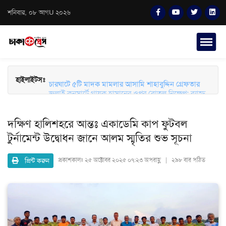
শনিবার, ০৮ আগU ২০২৬
হাইলাইটসঃ
চারঘাটে ৫টি মাদক মামলার আসামি শাহাবুদ্দিন গ্রেফতার
জুলাই কনসার্টে গায়ক হাসানের ওপর বোতল নিক্ষেপ: ব্যান্ড
সংগীতপ্রেমীদের তীব্র ক্ষোভ ও নিরাপত্তার প্রশ্ন
দক্ষিণ হালিশহরে আন্তঃ একাডেমি কাপ ফুটবল
টুর্নামেন্ট উদ্বোধন জানে আলম স্মৃতির শুভ সূচনা
প্রিন্ট করুন
প্রকাশকালঃ
২৫ অক্টোবর ২০২৫ ০৭:২৩ অপরাহ্ণ | ২৯৮ বার পঠিত