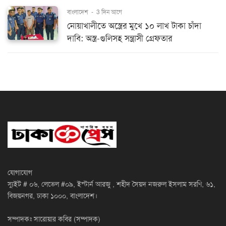
বাংলাদেশ
-
3 দিন আগে
নোয়াখালীতে অস্ত্রের মুখে ১০ লাখ টাকা চাঁদা
দাবি: অস্ত্র-গুলিসহ সন্ত্রাসী গ্রেফতার
যোগাযোগ
স্যুইট # ০৬, লেভেল #০৯, ইস্টার্ন আরজু , শহীদ সৈয়দ নজরুল ইসলাম সরণি, ৬১,
বিজয়নগর, ঢাকা ১০০০, বাংলাদেশ।
সম্পাদকঃ সারোয়ার কবির (সম্পাদক)