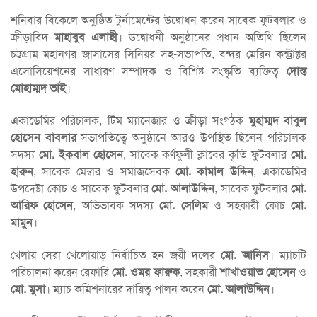
শনিবার বিকেলে অনুষ্ঠিত টুর্নামেন্টের উদ্বোধন করেন সাবেক ফুটবলার ও
ক্রীড়াবিদ
মাহাবুব এলাহী
। উদ্বোধনী অনুষ্ঠানের প্রধান অতিথি ছিলেন
চট্টগ্রাম মহানগর জাসাসের সিনিয়র সহ-সভাপতি, বন্দর মেরিন কন্ট্রাক্টর
এসোসিয়েশনের সাধারণ সম্পাদক ও বিশিষ্ট সংস্কৃতি ব্যক্তিত্ব
দোস্ত
মোহাম্মদ ভাই
।
একাডেমির পরিচালক, টিম ম্যানেজার ও ক্রীড়া সংগঠক
মুহাম্মদ বাবুল
হোসেন বাবলার
সভাপতিত্বে অনুষ্ঠানে আরও উপস্থিত ছিলেন পরিচালক
সদস্য
মো. ইকবাল হোসেন
, সাবেক কর্ণফুলী ক্লাবের কৃতি ফুটবলার
মো.
হারুন
, সাবেক মেম্বার ও সমাজসেবক
মো. কামাল উদ্দিন
, একাডেমির
উপদেষ্টা কোচ ও সাবেক ফুটবলার
মো. আলাউদ্দিন
, সাবেক ফুটবলার
মো.
আরিফ হোসেন
, অভিভাবক সদস্য
মো. সেলিম
ও সহকারী কোচ
মো.
মামুন
।
খেলায় সেরা খেলোয়াড় নির্বাচিত হন জয়ী দলের
মো. আনিস
। ম্যাচটি
পরিচালনা করেন রেফারি
মো. ওমর ফারুক
, সহকারী
শাখাওয়াত হোসেন
ও
মো. মুসা
। ম্যাচ কমিশনারের দায়িত্ব পালন করেন
মো. আলাউদ্দিন
।