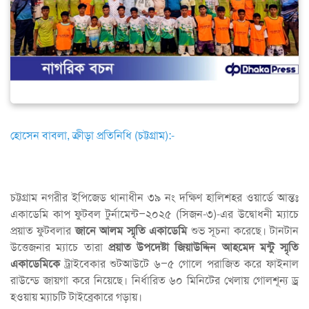
হোসেন বাবলা, ক্রীড়া প্রতিনিধি (চট্টগ্রাম):-
চট্টগ্রাম নগরীর ইপিজেড থানাধীন ৩৯ নং দক্ষিণ হালিশহর ওয়ার্ডে আন্তঃ
একাডেমি কাপ ফুটবল টুর্নামেন্ট–২০২৫ (সিজন-৩)-এর উদ্বোধনী ম্যাচে
প্রয়াত ফুটবলার
জানে আলম স্মৃতি একাডেমি
শুভ সূচনা করেছে। টানটান
উত্তেজনার ম্যাচে তারা
প্রয়াত উপদেষ্টা জিয়াউদ্দিন আহমেদ মন্টু স্মৃতি
একাডেমিকে
ট্রাইবেকার শুটআউটে ৬–৫ গোলে পরাজিত করে ফাইনাল
রাউন্ডে জায়গা করে নিয়েছে। নির্ধারিত ৬০ মিনিটের খেলায় গোলশূন্য ড্র
হওয়ায় ম্যাচটি টাইব্রেকারে গড়ায়।