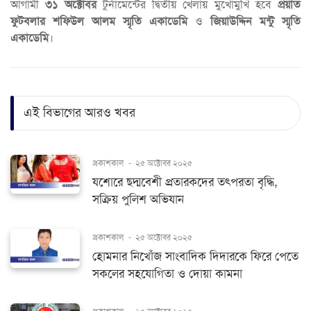
আগামী
৩১ অক্টোবর
টুর্নামেন্টের দ্বিতীয় খেলায় মুখোমুখি হবে
প্রয়াত
ফুটবলার শফিউল আলম স্মৃতি একাডেমি
ও
জিয়াউদ্দিন মন্টু স্মৃতি
একাডেমি
।
এই বিভাগের আরও খবর
প্রকাশকাল
-
২৫ অক্টোবর ২০২৫
যশোরে ছদ্মবেশী প্রতারকদের তৎপরতা বৃদ্ধি,
সক্রিয় পুলিশ অভিযান
প্রকাশকাল
-
২৫ অক্টোবর ২০২৫
হোমনার নিখোঁজ সাংবাদিক দিদারকে ফিরে পেতে
সকলের সহযোগিতা ও দোয়া কামনা