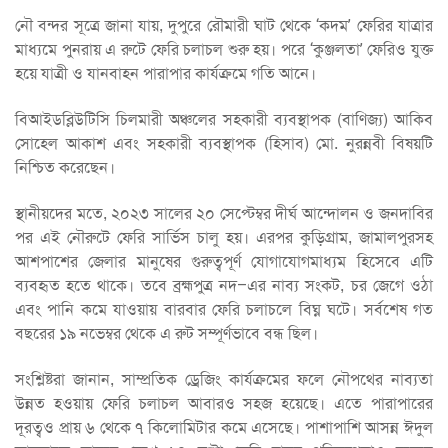
নৌ বন্দর সূত্রে জানা যায়, দুপুরে রৌমারী ঘাট থেকে ‘কদম’ ফেরির যাত্রার
মাধ্যমে পুনরায় এ রুটে ফেরি চলাচল শুরু হয়। পরে ‘কুঞ্জলতা’ ফেরিও যুক্ত
হয়ে যাত্রী ও যানবাহন পারাপার কার্যক্রমে গতি আনে।
বিআইডব্লিউটিসি চিলমারী অঞ্চলের সহকারী ব্যবস্থাপক (বাণিজ্য) আকিব
সোহেল আকাশ এবং সহকারী ব্যবস্থাপক (হিসাব) মো. নুরন্নবী বিষয়টি
নিশ্চিত করেছেন।
স্থানীয়দের মতে, ২০২৩ সালের ২০ সেপ্টেম্বর দীর্ঘ আন্দোলন ও জনদাবির
পর এই নৌরুটে ফেরি সার্ভিস চালু হয়। এরপর কুড়িগ্রাম, জামালপুরসহ
আশপাশের জেলার মানুষের গুরুত্বপূর্ণ যোগাযোগমাধ্যম হিসেবে এটি
ব্যবহৃত হতে থাকে। তবে ব্রহ্মপুত্র নদ–এর নাব্য সংকট, চর জেগে ওঠা
এবং পানি কমে যাওয়ায় বারবার ফেরি চলাচলে বিঘ্ন ঘটে। সর্বশেষ গত
বছরের ১৯ নভেম্বর থেকে এ রুট সম্পূর্ণভাবে বন্ধ ছিল।
সংশ্লিষ্টরা জানান, সাম্প্রতিক ড্রেজিং কার্যক্রমের ফলে নৌপথের নাব্যতা
উন্নত হওয়ায় ফেরি চলাচল আবারও সহজ হয়েছে। এতে পারাপারের
দূরত্বও প্রায় ৬ থেকে ৭ কিলোমিটার কমে এসেছে। পাশাপাশি আসন্ন ঈদুল