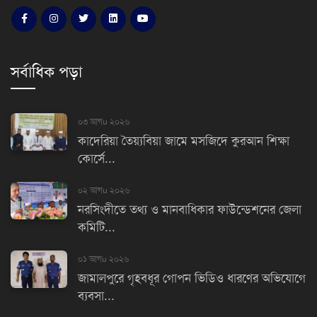
সর্বাধিক পড়া
০৩ আগu ২০২৬
কাদেরিয়া তৈয়্যবিয়া জামে মসজিদে কুরআন শিক্ষা
কোর্সে...
০২ আগu ২০২৬
নরসিংদীতে তথ্য ও মানবাধিকার ফাউন্ডেশনের জেলা
কমিটি...
০১ আগu ২০২৬
জামালপুরে গৃহবধূর গোপন ভিডিও ধারণের অভিযোগে
ব্যবসা...