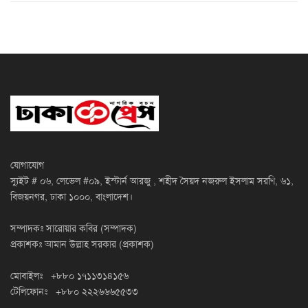
যোগাযোগ
স্যুইট # ০৬, লেভেল #০৯, ইস্টার্ন আরজু , শহীদ সৈয়দ নজরুল ইসলাম সরণি, ৬১,
বিজয়নগর, ঢাকা ১০০০, বাংলাদেশ।
সম্পাদকঃ সারোয়ার কবির (সম্পাদক)
প্রকাশকঃ আমান উল্লাহ সরকার (প্রকাশক)
মোবাইলঃ +৮৮০ ১৭১১৩১৪১৫৬
টেলিফোনঃ +৮৮০ ২২২৬৬৬৫৫৩৩