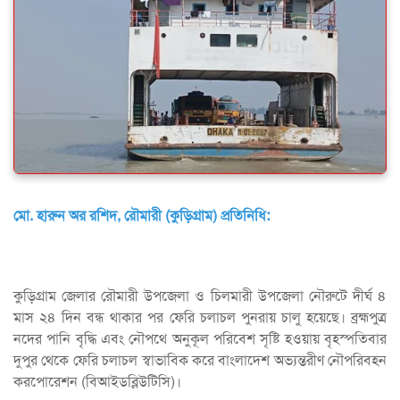
মো. হারুন অর রশিদ, রৌমারী (কুড়িগ্রাম) প্রতিনিধি:
কুড়িগ্রাম জেলার রৌমারী উপজেলা ও চিলমারী উপজেলা নৌরুটে দীর্ঘ ৪
মাস ২৪ দিন বন্ধ থাকার পর ফেরি চলাচল পুনরায় চালু হয়েছে। ব্রহ্মপুত্র
নদের পানি বৃদ্ধি এবং নৌপথে অনুকূল পরিবেশ সৃষ্টি হওয়ায় বৃহস্পতিবার
দুপুর থেকে ফেরি চলাচল স্বাভাবিক করে বাংলাদেশ অভ্যন্তরীণ নৌপরিবহন
করপোরেশন (বিআইডব্লিউটিসি)।