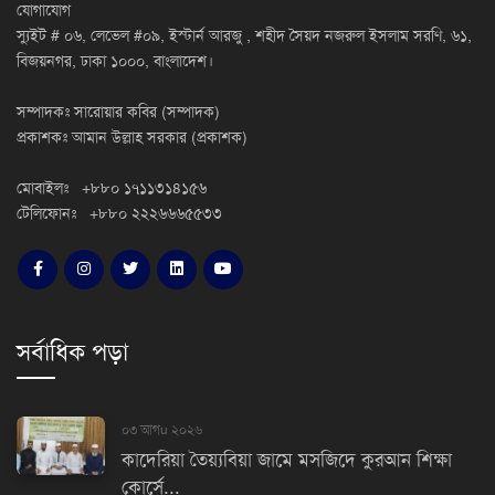
যোগাযোগ
স্যুইট # ০৬, লেভেল #০৯, ইস্টার্ন আরজু , শহীদ সৈয়দ নজরুল ইসলাম সরণি, ৬১,
বিজয়নগর, ঢাকা ১০০০, বাংলাদেশ।
সম্পাদকঃ সারোয়ার কবির (সম্পাদক)
প্রকাশকঃ আমান উল্লাহ সরকার (প্রকাশক)
মোবাইলঃ +৮৮০ ১৭১১৩১৪১৫৬
টেলিফোনঃ +৮৮০ ২২২৬৬৬৫৫৩৩
সর্বাধিক পড়া
০৩ আগu ২০২৬
কাদেরিয়া তৈয়্যবিয়া জামে মসজিদে কুরআন শিক্ষা
কোর্সে...