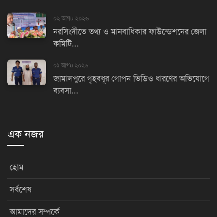
০২ আগu ২০২৬
নরসিংদীতে তথ্য ও মানবাধিকার ফাউন্ডেশনের জেলা
কমিটি...
০১ আগu ২০২৬
জামালপুরে গৃহবধূর গোপন ভিডিও ধারণের অভিযোগে
ব্যবসা...
এক নজর
হোম
সর্বশেষ
আমাদের সম্পর্কে