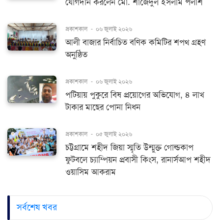
যোগদান করলেন মো. শাজেদুল ইসলাম পলাশ
প্রকাশকাল
-
০৬ জুলাই ২০২৬
আলী বাজার নির্বাচিত বণিক কমিটির শপথ গ্রহণ
অনুষ্ঠিত
প্রকাশকাল
-
০৬ জুলাই ২০২৬
পটিয়ায় পুকুরে বিষ প্রয়োগের অভিযোগ, ৪ লাখ
টাকার মাছের পোনা নিধন
প্রকাশকাল
-
০৫ জুলাই ২০২৬
চট্টগ্রামে শহীদ জিয়া স্মৃতি উন্মুক্ত গোল্ডকাপ
ফুটবলে চ্যাম্পিয়ন প্রবাসী কিংস, রানার্সআপ শহীদ
ওয়াসিম আকরাম
সর্বশেষ খবর