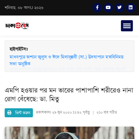
শনিবার, ০৮ আগU ২০২৬
হাইলাইটসঃ
মাধবপুরে জশনে জুলুস ও ঈদে মিলাদুন্নবী (সা.) উদযাপনে মতবিনিময়
সভা অনুষ্ঠিত
এমপি হওয়ার পর মন ভারের পাশাপাশি শরীরেও নানা
রোগ বেঁধেছে: ডা. মিতু
প্রিন্ট করুন
প্রকাশকালঃ
২৯ জুন ২০২৬ ১১:৪২ পূর্বাহ্ণ | ২১০ বার পঠিত