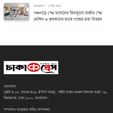
বাংলাদেশ
-
4 দিন আগে
পঞ্চগড়ে স্প্রে ম্যানদের বিনামূল্যে চার্জার স্প্রে
মেশিন ও কৃষকদের মাঝে গাছের চারা বিতরণ
যোগাযোগ
স্যুইট # ০৬, লেভেল #০৯, ইস্টার্ন আরজু , শহীদ সৈয়দ নজরুল ইসলাম সরণি, ৬১,
বিজয়নগর, ঢাকা ১০০০, বাংলাদেশ।
সম্পাদকঃ সারোয়ার কবির (সম্পাদক)