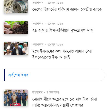
প্রকাশকাল
-
২৯ জুন ২০২৬
দেশের রিজার্ভের পরিমাণ জানাল কেন্দ্রীয় ব্যাংক
প্রকাশকাল
-
২৯ জুন ২০২৬
২৯ হাজার শিক্ষাপ্রতিষ্ঠানে বৃক্ষরোপণ আজ
প্রকাশকাল
-
২৯ জুন ২০২৬
মুখে ইসলামের কথা বললেও জামায়াতের
ইশতেহারেও ইসলাম নেই
সর্বশেষ খবর
বাংলাদেশ
-
3 দিন আগে
নোয়াখালীতে অস্ত্রের মুখে ১০ লাখ টাকা চাঁদা
দাবি: অস্ত্র-গুলিসহ সন্ত্রাসী গ্রেফতার