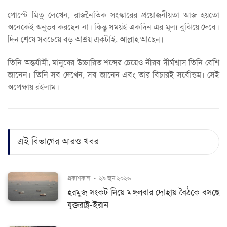
পোস্টে মিতু লেখেন, রাজনৈতিক সংস্কারের প্রয়োজনীয়তা আজ হয়তো
অনেকেই অনুভব করছেন না। কিন্তু সময়ই একদিন এর মূল্য বুঝিয়ে দেবে।
দিন শেষে সবচেয়ে বড় আশ্রয় একটাই, আল্লাহ আছেন।
তিনি অন্তর্যামী, মানুষের উচ্চারিত শব্দের চেয়েও নীরব দীর্ঘশ্বাস তিনি বেশি
জানেন। তিনি সব দেখেন, সব জানেন এবং তার বিচারই সর্বোত্তম। সেই
অপেক্ষায় রইলাম।
এই বিভাগের আরও খবর
প্রকাশকাল
-
২৯ জুন ২০২৬
হরমুজ সংকট নিয়ে মঙ্গলবার দোহায় বৈঠকে বসছে
যুক্তরাষ্ট্র-ইরান