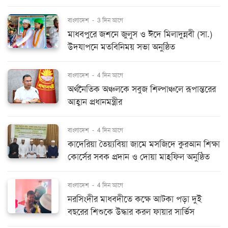
বাংলাদেশ
-
3 দিন আগে
মাধবপুরে জশনে জুলুস ও ঈদে মিলাদুন্নবী (সা.)
উদযাপনে মতবিনিময় সভা অনুষ্ঠিত
বাংলাদেশ
-
4 দিন আগে
অর্থনৈতিক অঞ্চলকে সবুজ শিল্পাঞ্চলে রূপান্তরের
আহ্বান প্রধানমন্ত্রীর
বাংলাদেশ
-
4 দিন আগে
কাদেরিয়া তৈয়্যবিয়া জামে মসজিদে কুরআন শিক্ষা
কোর্সের সবক প্রদান ও দোয়া মাহফিল অনুষ্ঠিত
বাংলাদেশ
-
4 দিন আগে
নরসিংদীর মাধবদীতে কক্ষে আটকা পড়া দুই
বছরের শিশুকে উদ্ধার করল ফায়ার সার্ভিস