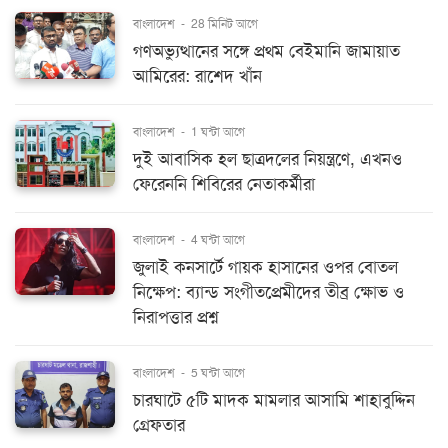
বাংলাদেশ
-
28 মিনিট আগে
গণঅভ্যুত্থানের সঙ্গে প্রথম বেইমানি জামায়াত
আমিরের: রাশেদ খাঁন
বাংলাদেশ
-
1 ঘন্টা আগে
দুই আবাসিক হল ছাত্রদলের নিয়ন্ত্রণে, এখনও
ফেরেননি শিবিরের নেতাকর্মীরা
বাংলাদেশ
-
4 ঘন্টা আগে
জুলাই কনসার্টে গায়ক হাসানের ওপর বোতল
নিক্ষেপ: ব্যান্ড সংগীতপ্রেমীদের তীব্র ক্ষোভ ও
নিরাপত্তার প্রশ্ন
বাংলাদেশ
-
5 ঘন্টা আগে
চারঘাটে ৫টি মাদক মামলার আসামি শাহাবুদ্দিন
গ্রেফতার