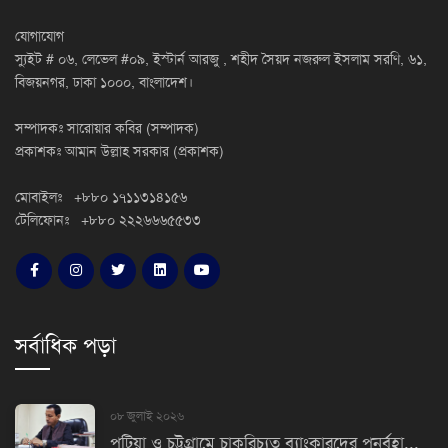
যোগাযোগ
স্যুইট # ০৬, লেভেল #০৯, ইস্টার্ন আরজু , শহীদ সৈয়দ নজরুল ইসলাম সরণি, ৬১,
বিজয়নগর, ঢাকা ১০০০, বাংলাদেশ।
সম্পাদকঃ সারোয়ার কবির (সম্পাদক)
প্রকাশকঃ আমান উল্লাহ সরকার (প্রকাশক)
মোবাইলঃ +৮৮০ ১৭১১৩১৪১৫৬
টেলিফোনঃ +৮৮০ ২২২৬৬৬৫৫৩৩
সর্বাধিক পড়া
০৮ জুলাই ২০২৬
পটিয়া ও চট্টগ্রামে চাকরিচ্যুত ব্যাংকারদের পুনর্বহা...