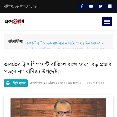
শনিবার, ০৮ আগU ২০২৬
চারঘাটে ৫টি মাদক মামলার আসামি শাহাবুদ্দিন গ্রেফতার
হাইলাইটসঃ
জুলাই কনসার্টে গায়ক হাসানের ওপর বোতল নিক্ষেপ: ব্যান্ড
সংগীতপ্রেমীদের তীব্র ক্ষোভ ও নিরাপত্তার প্রশ্ন
ভারতের ট্রান্সশিপমেন্ট বাতিলে বাংলাদেশে বড় প্রভাব
পড়বে না: বাণিজ্য উপদেষ্টা
প্রিন্ট করুন
প্রকাশকালঃ
১০ এপ্রিল ২০২৫ ০৪:০০ অপরাহ্ণ | ৫০৮ বার পঠিত