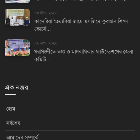
০৩ আগu ২০২৬
কাদেরিয়া তৈয়্যবিয়া জামে মসজিদে কুরআন শিক্ষা
কোর্সে...
০২ আগu ২০২৬
নরসিংদীতে তথ্য ও মানবাধিকার ফাউন্ডেশনের জেলা
কমিটি...
এক নজর
হোম
সর্বশেষ
আমাদের সম্পর্কে