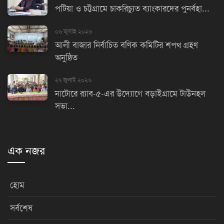
পটিয়া ও চট্টগ্রামে চাকরিচ্যুত ব্যাংকারদের পুনর্বহা...
০৬ জুলাই ২০২৬
আলী বাজার নির্বাচিত বণিক কমিটির শপথ গ্রহণ
অনুষ্ঠিত
২৭ জুলাই ২০২৬
নাটোরে র‌্যাব-৫-এর উদ্যোগে বড়াইগ্রামে টাউনহল
সভা...
এক নজর
হোম
সর্বশেষ