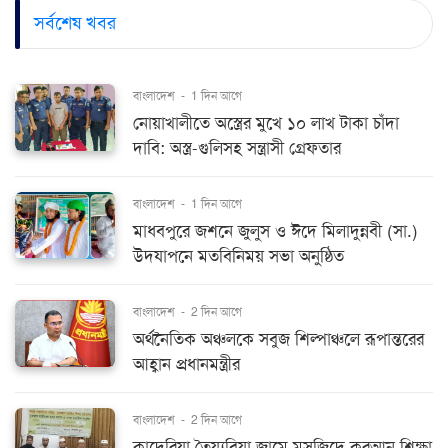
সর্বশেষ খবর
বাংলাদেশ
-
1 দিন আগে
নোয়াখালীতে অস্ত্রের মুখে ১০ লাখ টাকা চাঁদা
দাবি: অস্ত্র-গুলিসহ সন্ত্রাসী গ্রেফতার
বাংলাদেশ
-
1 দিন আগে
মাধবপুরে জশনে জুলুস ও ঈদে মিলাদুন্নবী (সা.)
উদযাপনে মতবিনিময় সভা অনুষ্ঠিত
বাংলাদেশ
-
2 দিন আগে
অর্থনৈতিক অঞ্চলকে সবুজ শিল্পাঞ্চলে রূপান্তরের
আহ্বান প্রধানমন্ত্রীর
বাংলাদেশ
-
2 দিন আগে
কাদেরিয়া তৈয়্যবিয়া জামে মসজিদে কুরআন শিক্ষা