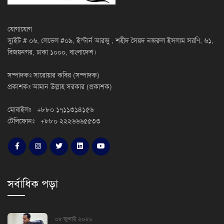
যোগাযোগ
স্যুইট # ০৬, লেভেল #০৯, ইস্টার্ন আরজু , শহীদ সৈয়দ নজরুল ইসলাম সরণি, ৬১,
বিজয়নগর, ঢাকা ১০০০, বাংলাদেশ।
সম্পাদকঃ সারোয়ার কবির (সম্পাদক)
প্রকাশকঃ আমান উল্লাহ সরকার (প্রকাশক)
মোবাইলঃ +৮৮০ ১৭১১৩১৪১৫৬
টেলিফোনঃ +৮৮০ ২২২৬৬৬৫৫৩৩
সর্বাধিক পড়া
০৮ জুলাই ২০২৬