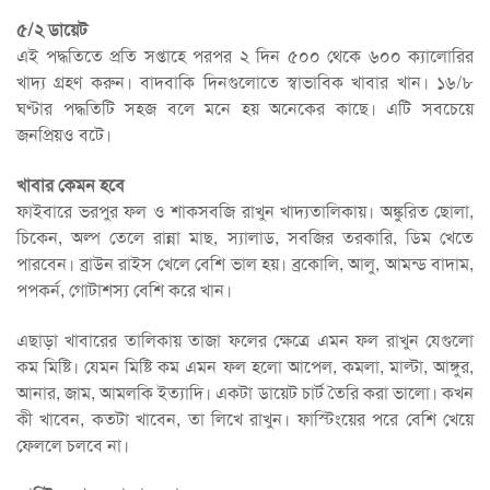
৫/২ ডায়েট
এই পদ্ধতিতে প্রতি সপ্তাহে পরপর ২ দিন ৫০০ থেকে ৬০০ ক্যালোরির
খাদ্য গ্রহণ করুন। বাদবাকি দিনগুলোতে স্বাভাবিক খাবার খান। ১৬/৮
ঘণ্টার পদ্ধতিটি সহজ বলে মনে হয় অনেকের কাছে। এটি সবচেয়ে
জনপ্রিয়ও বটে।
খাবার কেমন হবে
ফাইবারে ভরপুর ফল ও শাকসবজি রাখুন খাদ্যতালিকায়। অঙ্কুরিত ছোলা,
চিকেন, অল্প তেলে রান্না মাছ, স্যালাড, সবজির তরকারি, ডিম খেতে
পারবেন। ব্রাউন রাইস খেলে বেশি ভাল হয়। ব্রকোলি, আলু, আমন্ড বাদাম,
পপকর্ন, গোটাশস্য বেশি করে খান।
এছাড়া খাবারের তালিকায় তাজা ফলের ক্ষেত্রে এমন ফল রাখুন যেগুলো
কম মিষ্টি। যেমন মিষ্টি কম এমন ফল হলো আপেল, কমলা, মাল্টা, আঙ্গুর,
আনার, জাম, আমলকি ইত্যাদি। একটা ডায়েট চার্ট তৈরি করা ভালো। কখন
কী খাবেন, কতটা খাবেন, তা লিখে রাখুন। ফাস্টিংয়ের পরে বেশি খেয়ে
ফেললে চলবে না।