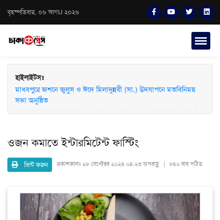
বৃহস্পতিবার, ০৬ আগU ২০২৬
হাইলাইটসঃ
মাধবপুরে জশনে জুলুস ও ঈদে মিলাদুন্নবী (সা.) উদযাপনে মতবিনিময়
সভা অনুষ্ঠিত
ওজন কমাতে ইন্টারমিটেন্ট ফাস্টিং
প্রিন্ট করুন
প্রকাশকালঃ
২৮ সেপ্টেম্বর ২০২৪ ০৪:২৩ অপরাহ্ণ | ৮৪০ বার পঠিত