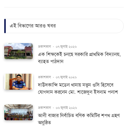
এই বিভাগের আরও খবর
প্রকাশকাল
-
০৭ জুলাই ২০২৬
এক শিক্ষকেই চলছে সরকারি প্রাথমিক বিদ্যালয়,
ব্যাহত পাঠদান
প্রকাশকাল
-
০৭ জুলাই ২০২৬
দাউদকান্দি মডেল থানায় নতুন ওসি হিসেবে
যোগদান করলেন মো. শাজেদুল ইসলাম পলাশ
প্রকাশকাল
-
০৬ জুলাই ২০২৬
আলী বাজার নির্বাচিত বণিক কমিটির শপথ গ্রহণ
অনুষ্ঠিত