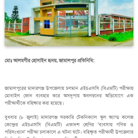
মোঃ আলমগীর হোসাইন হৃদয়, জামালপুর প্রতিনিধি:
জামালপুরের মাদারগঞ্জ উপজেলায় চলমান এইচএসসি (বিএমটি) পরীক্ষায়
মোবাইল ফোন ব্যবহার করে অসদুপায় অবলম্বনের অভিযোগে এক
পরীক্ষার্থীকে বহিষ্কার করা হয়েছে।
বুধবার (৮ জুলাই) মাদারগঞ্জ সরকারি টেকনিক্যাল স্কুল অ্যান্ড কলেজ
কেন্দ্রের এইচএসসি (বিএমটি) একাদশ শ্রেণির ‘ব্যবসায় গণিত ও
পরিসংখ্যান’ পরীক্ষা চলাকালে এ ঘটনা ঘটে। বহিষ্কৃত পরীক্ষার্থী উপজেলার