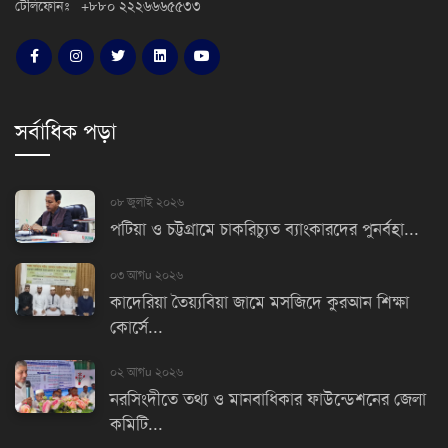
টেলিফোনঃ +৮৮০ ২২২৬৬৬৫৫৩৩
সর্বাধিক পড়া
০৮ জুলাই ২০২৬
পটিয়া ও চট্টগ্রামে চাকরিচ্যুত ব্যাংকারদের পুনর্বহা...
০৩ আগu ২০২৬
কাদেরিয়া তৈয়্যবিয়া জামে মসজিদে কুরআন শিক্ষা
কোর্সে...
০২ আগu ২০২৬
নরসিংদীতে তথ্য ও মানবাধিকার ফাউন্ডেশনের জেলা
কমিটি...