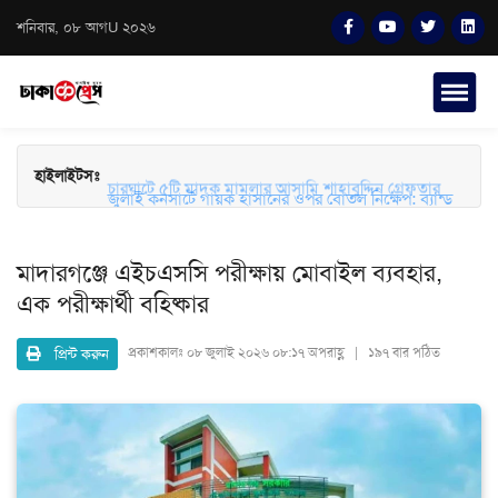
শনিবার, ০৮ আগU ২০২৬
হাইলাইটসঃ
চারঘাটে ৫টি মাদক মামলার আসামি শাহাবুদ্দিন গ্রেফতার
জুলাই কনসার্টে গায়ক হাসানের ওপর বোতল নিক্ষেপ: ব্যান্ড
সংগীতপ্রেমীদের তীব্র ক্ষোভ ও নিরাপত্তার প্রশ্ন
মাদারগঞ্জে এইচএসসি পরীক্ষায় মোবাইল ব্যবহার,
এক পরীক্ষার্থী বহিষ্কার
প্রিন্ট করুন
প্রকাশকালঃ
০৮ জুলাই ২০২৬ ০৮:১৭ অপরাহ্ণ | ১৯৭ বার পঠিত