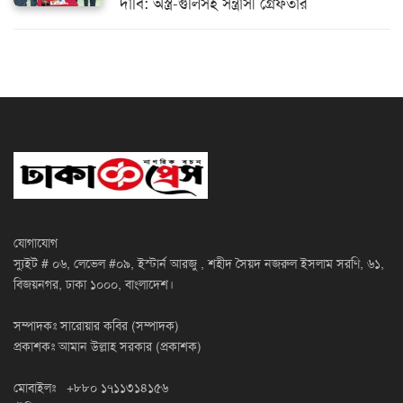
দাবি: অস্ত্র-গুলিসহ সন্ত্রাসী গ্রেফতার
যোগাযোগ
স্যুইট # ০৬, লেভেল #০৯, ইস্টার্ন আরজু , শহীদ সৈয়দ নজরুল ইসলাম সরণি, ৬১,
বিজয়নগর, ঢাকা ১০০০, বাংলাদেশ।
সম্পাদকঃ সারোয়ার কবির (সম্পাদক)
প্রকাশকঃ আমান উল্লাহ সরকার (প্রকাশক)
মোবাইলঃ +৮৮০ ১৭১১৩১৪১৫৬