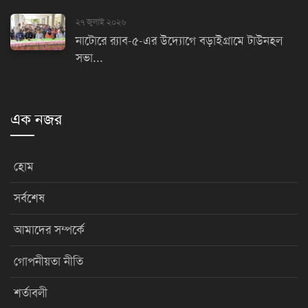
২৭ জুলাই ২০২৬
নাটোরে র‌্যাব-৫-এর উদ্যোগে বড়াইগ্রামে টাউনহল
সভা...
এক নজর
হোম
সর্বশেষ
আমাদের সম্পর্কে
গোপনীয়তা নীতি
শর্তাবলী