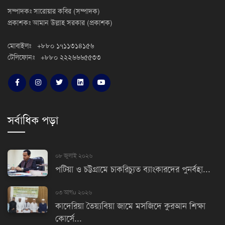
সম্পাদকঃ সারোয়ার কবির (সম্পাদক)
প্রকাশকঃ আমান উল্লাহ সরকার (প্রকাশক)
মোবাইলঃ +৮৮০ ১৭১১৩১৪১৫৬
টেলিফোনঃ +৮৮০ ২২২৬৬৬৫৫৩৩
সর্বাধিক পড়া
০৮ জুলাই ২০২৬
পটিয়া ও চট্টগ্রামে চাকরিচ্যুত ব্যাংকারদের পুনর্বহা...
০৩ আগu ২০২৬
কাদেরিয়া তৈয়্যবিয়া জামে মসজিদে কুরআন শিক্ষা
কোর্সে...