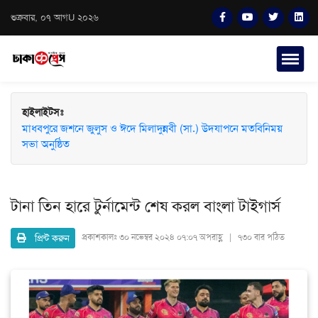
শুক্রবার, ০৭ আগU ২০২৬
হাইলাইটসঃ
মাধবপুরে জশনে জুলুস ও ঈদে মিলাদুন্নবী (সা.) উদযাপনে মতবিনিময়
সভা অনুষ্ঠিত
টানা তিন হারে টুর্নামেন্ট শেষ করল বাংলা টাইগার্স
প্রিন্ট করুন
প্রকাশকালঃ
৩০ নভেম্বর ২০২৪ ০৭:০৭ অপরাহ্ণ | ৭৩০ বার পঠিত