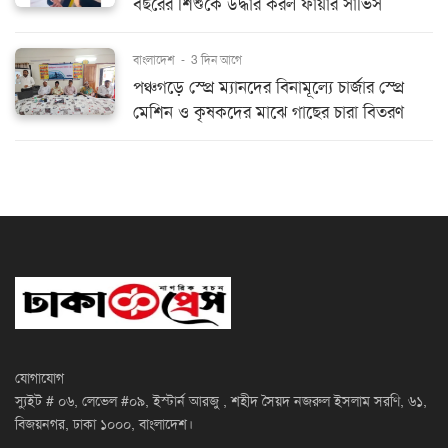
বছরের শিশুকে উদ্ধার করল ফায়ার সার্ভিস
বাংলাদেশ
-
3 দিন আগে
পঞ্চগড়ে স্প্রে ম্যানদের বিনামূল্যে চার্জার স্প্রে
মেশিন ও কৃষকদের মাঝে গাছের চারা বিতরণ
যোগাযোগ
স্যুইট # ০৬, লেভেল #০৯, ইস্টার্ন আরজু , শহীদ সৈয়দ নজরুল ইসলাম সরণি, ৬১,
বিজয়নগর, ঢাকা ১০০০, বাংলাদেশ।