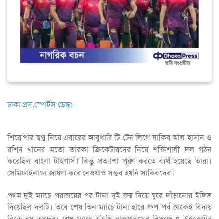
ঢাকা প্রস,স্পোর্টস ডেস্ক:-
শিরোপার স্বপ্ন নিয়ে এবারের আবুধাবি টি-টেন লিগে সাকিব আল হাসান ও
রশিদ খানের মতো তারকা ক্রিকেটারদের নিয়ে শক্তিশালী দল গঠন
করেছিল বাংলা টাইগার্স। কিন্তু প্রত্যাশা পূরণ করতে ব্যর্থ হয়েছে তারা।
সেমিফাইনালে জায়গা করে নেওয়াও সম্ভব হয়নি সাকিবদের।
প্রথম দুই ম্যাচে পরাজয়ের পর টানা দুই জয় দিয়ে ঘুরে দাঁড়ানোর ইঙ্গিত
দিয়েছিল দলটি। তবে শেষ তিন ম্যাচে টানা হারে গ্রুপ পর্ব থেকেই বিদায়
নিতে হয় তাদের। শেষ ম্যাচে ইউপি নাওয়াবসের বিপক্ষে ৭ উইকেটের