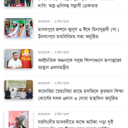
দাবি: অস্ত্র-গুলিসহ সন্ত্রাসী গ্রেফতার
বাংলাদেশ
-
2 দিন আগে
মাধবপুরে জশনে জুলুস ও ঈদে মিলাদুন্নবী (সা.)
উদযাপনে মতবিনিময় সভা অনুষ্ঠিত
বাংলাদেশ
-
3 দিন আগে
অর্থনৈতিক অঞ্চলকে সবুজ শিল্পাঞ্চলে রূপান্তরের
আহ্বান প্রধানমন্ত্রীর
বাংলাদেশ
-
3 দিন আগে
কাদেরিয়া তৈয়্যবিয়া জামে মসজিদে কুরআন শিক্ষা
কোর্সের সবক প্রদান ও দোয়া মাহফিল অনুষ্ঠিত
বাংলাদেশ
-
3 দিন আগে
নরসিংদীর মাধবদীতে কক্ষে আটকা পড়া দুই