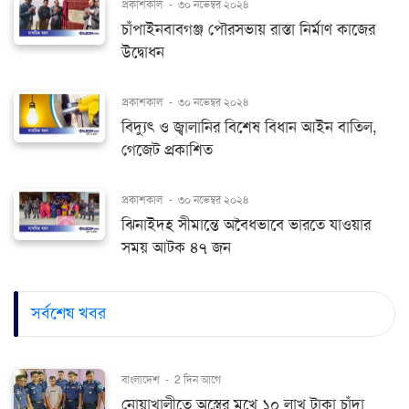
প্রকাশকাল
-
৩০ নভেম্বর ২০২৪
চাঁপাইনবাবগঞ্জ পৌরসভায় রাস্তা নির্মাণ কাজের
উদ্বোধন
প্রকাশকাল
-
৩০ নভেম্বর ২০২৪
বিদ্যুৎ ও জ্বালানির বিশেষ বিধান আইন বাতিল,
গেজেট প্রকাশিত
প্রকাশকাল
-
৩০ নভেম্বর ২০২৪
ঝিনাইদহ সীমান্তে অবৈধভাবে ভারতে যাওয়ার
সময় আটক ৪৭ জন
সর্বশেষ খবর
বাংলাদেশ
-
2 দিন আগে
নোয়াখালীতে অস্ত্রের মুখে ১০ লাখ টাকা চাঁদা