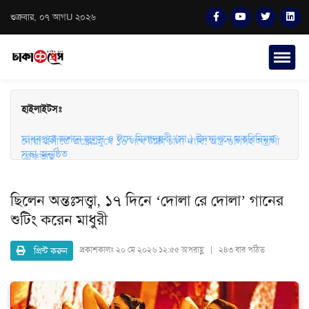
শুক্রবার, ০৭ আগU ২০২৬
হাইলাইটসঃ
মাধবপুরে জশনে জুলুস ও ঈদে মিলাদুন্নবী (সা.) উদযাপনে মতবিনিময়
সভা অনুষ্ঠিত
নোয়াখালীতে অস্ত্রের মুখে ১০ লাখ টাকা চাঁদা দাবি: অস্ত্র-গুলিসহ সন্ত্রাসী
গ্রেফতার
ছিলেন অন্তঃসত্ত্বা, ১৭ দিনে ‘দোলা রে দোলা’ গানের
শুটিং করেন মাধুরী
প্রিন্ট করুন
প্রকাশকালঃ
২০ মে ২০২৬ ১২:৫৫ অপরাহ্ণ | ২৪৩ বার পঠিত