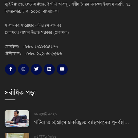
স্যুইট # ০৬, লেভেল #০৯, ইস্টার্ন আরজু , শহীদ সৈয়দ নজরুল ইসলাম সরণি, ৬১,
বিজয়নগর, ঢাকা ১০০০, বাংলাদেশ।
সম্পাদকঃ সারোয়ার কবির (সম্পাদক)
প্রকাশকঃ আমান উল্লাহ সরকার (প্রকাশক)
মোবাইলঃ +৮৮০ ১৭১১৩১৪১৫৬
টেলিফোনঃ +৮৮০ ২২২৬৬৬৫৫৩৩
সর্বাধিক পড়া
০৮ জুলাই ২০২৬
পটিয়া ও চট্টগ্রামে চাকরিচ্যুত ব্যাংকারদের পুনর্বহা...
০৩ আগu ২০২৬