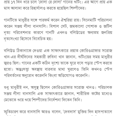
প্রায় ১৭ দিন ধরে চলে ‘দোলা রে দোলা’ গানের শুটিং। এর আগে প্রায় এক
মাস আলাদা করে রিহার্সালও করতে হয়েছিল শিল্পীদের।
গানটিতে মাধুরীর সঙ্গে পারফর্ম করেন ঐশ্বরিয়া রায়। সিনেমাটি পরিচালনা
করেন সঞ্জয় লীলা বানসালি। বিশাল সেট, জমকালো পোশাক ও জটিল
নৃত্য পরিবেশনার কারণে গানটি এখনও বলিউডের অন্যতম জনপ্রিয়
নৃত্যসংখ্যা হিসেবে বিবেচিত হয়।
বলিউড ঠিকানাকে দেওয়া এক সাক্ষাৎকারে প্রয়াত কোরিওগ্রাফার সরোজ
খান-এর দীর্ঘদিনের সহকারী রুবিনা খান জানান, শুটিংয়ের সময় মাধুরীর
জ্বরও ছিল। গানের একটি কঠিন দৃশ্যে তাকে ঘুরে বসে পড়ার স্টেপ করতে
হতো। অন্তঃসত্ত্বা অবস্থায় বারবার মাথা ঘুরলেও তিনি কখনও স্টেপ
পরিবর্তনের অনুরোধ করেননি কিংবা অভিযোগও করেননি।
শুধু মাধুরীই নন, অসুস্থ ছিলেন কোরিওগ্রাফার সরোজ খানও। পরিচালক
সঞ্জয় লীলা বানসালি এক সাক্ষাৎকারে জানান, শারীরিক কষ্টের মধ্যেও
মেঝেতে শুয়ে শুয়ে শিল্পীদের নির্দেশনা দিতেন তিনি।
স্মৃতিচারণ করে বানসালি আরও বলেন, ‘দেবদাস’ মুক্তির দিন হাসপাতালে