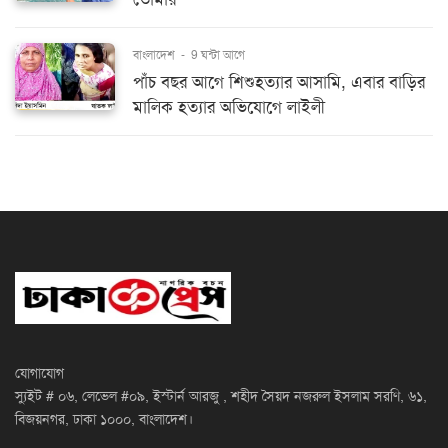
বাংলাদেশ
-
9 ঘন্টা আগে
পাঁচ বছর আগে শিশুহত্যার আসামি, এবার বাড়ির
মালিক হত্যার অভিযোগে লাইলী
যোগাযোগ
স্যুইট # ০৬, লেভেল #০৯, ইস্টার্ন আরজু , শহীদ সৈয়দ নজরুল ইসলাম সরণি, ৬১,
বিজয়নগর, ঢাকা ১০০০, বাংলাদেশ।