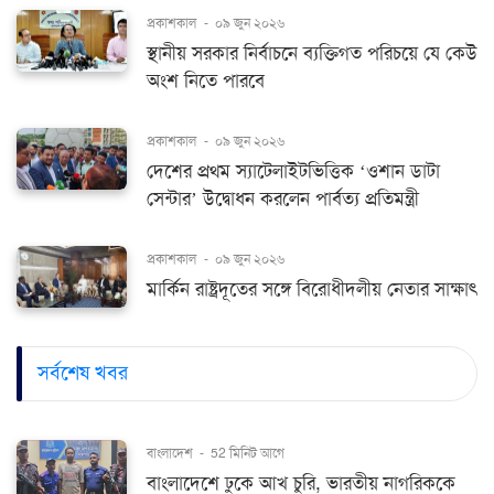
প্রকাশকাল
-
০৯ জুন ২০২৬
স্থানীয় সরকার নির্বাচনে ব্যক্তিগত পরিচয়ে যে কেউ
অংশ নিতে পারবে
প্রকাশকাল
-
০৯ জুন ২০২৬
দেশের প্রথম স্যাটেলাইটভিত্তিক ‘ওশান ডাটা
সেন্টার’ উদ্বোধন করলেন পার্বত্য প্রতিমন্ত্রী
প্রকাশকাল
-
০৯ জুন ২০২৬
মার্কিন রাষ্ট্রদূতের সঙ্গে বিরোধীদলীয় নেতার সাক্ষাৎ
সর্বশেষ খবর
বাংলাদেশ
-
52 মিনিট আগে
বাংলাদেশে ঢুকে আখ চুরি, ভারতীয় নাগরিককে