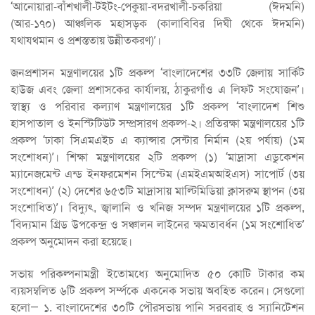
‘আনোয়ারা-বাঁশখালী-টইটং-পেকুয়া-বদরখালী-চকরিয়া (ঈদমনি)
(আর-১৭০) আঞ্চলিক মহাসড়ক (কালাবিবির দিঘী থেকে ঈদমনি)
যথাযথমান ও প্রশস্ততায় উন্নীতকরণ)’।
জনপ্রশাসন মন্ত্রণালয়ের ১টি প্রকল্প ‘বাংলাদেশের ৩৩টি জেলায় সার্কিট
হাউজ এবং জেলা প্রশাসকের কার্যালয়, ঠাকুরগাঁও এ লিফট সংযোজন’।
স্বাস্থ্য ও পরিবার কল্যাণ মন্ত্রণালয়ের ১টি প্রকল্প ‘বাংলাদেশ শিশু
হাসপাতাল ও ইনস্টিটিউট সম্প্রসারণ প্রকল্প-২। প্রতিরক্ষা মন্ত্রণালয়ের ১টি
প্রকল্প ‘ঢাকা সিএমএইচ এ ক্যান্সার সেন্টার নির্মান (২য় পর্যায়) (১ম
সংশোধন)’। শিক্ষা মন্ত্রণালয়ের ২টি প্রকল্প (১) ‘মাদ্রাসা এডুকেশন
ম্যানেজমেন্ট এন্ড ইনফরমেশন সিস্টেম (এমইএমআইএস) সাপোর্ট (৩য়
সংশোধন)’ (২) দেশের ৬৫৩টি মাদ্রাসায় মাল্টিমিডিয়া ক্লাসরুম স্থাপন (৩য়
সংশোধিত)’। বিদ্যুৎ, জ্বালানি ও খনিজ সম্পদ মন্ত্রণালয়ের ১টি প্রকল্প,
‘বিদ্যমান গ্রিড উপকেন্দ্র ও সঞ্চালন লাইনের ক্ষমতাবর্ধন (১ম সংশোধিত’
প্রকল্প অনুমোদন করা হয়েছে।
সভায় পরিকল্পনামন্ত্রী ইতোমধ্যে অনুমোদিত ৫০ কোটি টাকার কম
ব্যয়সম্বলিত ৬টি প্রকল্প সর্ম্পকে একনেক সভায় অবহিত করেন। সেগুলো
হলো— ১. বাংলাদেশের ৩০টি পৌরসভায় পানি সরবরাহ ও স্যানিটেশন