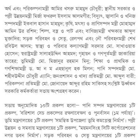
অর্থ এবং পরিকল্পনামন্ত্রী আমির খসরু মাহমুদ চৌধুরী; স্থানীয় সরকার ও
পল্লী উন্নয়নমন্ত্রী মির্জা ফখরুল ইসলাম আলমগীর; বিদ্যুৎ, জ্বালানি ও খনিজ
সম্পদমন্ত্রী ইকবাল হাসান মাহমুদ; কৃষি, মৎস্য ও প্রাণিসম্পদ মন্ত্রী মোহাম্মদ
আমিন উর রশিদ; শিল্প, বস্ত্র ও পাট এবং বাণিজ্যমন্ত্রী খন্দকার আব্দুল
মুক্তাদির; সড়ক পরিবহন ও সেতু, রেলপথ এবং নৌ পরিবহনমন্ত্রী শেখ
রবিউল আলম; স্বাস্থ্য ও পরিবার কল্যাণমন্ত্রী সরদার মো. সাখাওয়াত
হোসেন; স্বরাষ্ট্রমন্ত্রী সালাহউদ্দিন আহমদ; গৃহায়ন ও গণপূর্তমন্ত্রী জাকারিয়া
তাহের; ভূমিমন্ত্রী মো. মিজানুর রহমান মিনু; শিক্ষা ও প্রাথমিক ও
গণশিক্ষামন্ত্রী ড. আ ন ম এহছানুল হক মিলন; পানি সম্পদমন্ত্রী মো.
শহীদউদ্দীন চৌধুরী এ্যানি; জনপ্রশাসন ও খাদ্য প্রতিমন্ত্রী মো. আব্দুল বারী;
পরিকল্পনা প্রতিমন্ত্রী মো. জোনায়েদ আব্দুর রহিম সাকিসহ সংশ্লিষ্ট ঊর্ধ্বতন
সরকারি কর্মকর্তারা সভায় অংশগ্রহণ করেন।
সভায় অনুমোদিত ১০টি প্রকল্প হলো— পানি সম্পদ মন্ত্রণালয়ের ১টি
প্রকল্প, ‘বরিশাল সেচ প্রকল্পের রক্ষণাবেক্ষণ ও পুনর্বাসন (১ম পর্যায়)‘।
ভূমি মন্ত্রণালয়ের ১টি প্রকল্প ‘সমন্বিত উপজেলা ভূমি কমপ্লেক্স নির্মাণ’। পল্লী
উন্নয়ন ও সমবায় মন্ত্রণালয়ের ১টি প্রকল্প, “ময়মনসিংহ সিটি কর্পোরেশনের
নগর ভবন নির্মাণ’। সড়ক পরিবহন ও সেতু মন্ত্রণালয়ের ১টি প্রকল্প