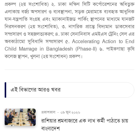
প্রকল্প (২য় সংশোধিত) ২. ঢাকা দক্ষিণ সিটি কর্পোরেশনের অধিভুক্ত
এলাকায় বর্জ্য অপসারণ ও ব্যবস্থাপনা, সড়ক মেরামতে ব্যবহৃত আধুনিক
যান-যন্ত্রপাতি সংগ্রহ এবং ম্যাকানাইজড পার্কিং স্থাপনের মাধ্যমে যানজট
নিরসনকরণ (২য় সংশোধিত), ৩. নাগরিক প্রান্তে বিদ্যমান ডাকসেবার
সম্প্রসারণ ও সহজলভ্যকরণ; ৪. ঢাকা সেনানিবাস এমইএস ট্রেনিং সেল এর
অবকাঠামো সুবিধাদি সম্প্রসারণ ৫. Accelerating Action to End
Child Marrage in Bangladesh (Phase-II) ৬. পাইকগাছা কৃষি
কলেজ স্থাপন, খুলনা (২য় সংশোধন) প্রকল্প।
এই বিভাগের আরও খবর
প্রকাশকাল
-
০৯ জুন ২০২৬
রাশিয়ার শ্রমবাজারে এক লাখ কর্মী পাঠাতে চায়
বাংলাদেশ