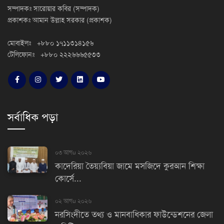
সম্পাদকঃ সারোয়ার কবির (সম্পাদক)
প্রকাশকঃ আমান উল্লাহ সরকার (প্রকাশক)
মোবাইলঃ +৮৮০ ১৭১১৩১৪১৫৬
টেলিফোনঃ +৮৮০ ২২২৬৬৬৫৫৩৩
সর্বাধিক পড়া
০৩ আগu ২০২৬
কাদেরিয়া তৈয়্যবিয়া জামে মসজিদে কুরআন শিক্ষা
কোর্সে...
০২ আগu ২০২৬
নরসিংদীতে তথ্য ও মানবাধিকার ফাউন্ডেশনের জেলা