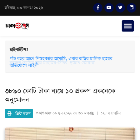
রবিবার, ০৯ আগU ২০২৬
হাইলাইটসঃ
পাঁচ বছর আগে শিশুহত্যার আসামি, এবার বাড়ির মালিক হত্যার
অভিযোগে লাইলী
৩৮৯০ কোটি টাকা ব্যয়ে ১০ প্রকল্প একনেকে
অনুমোদন
প্রিন্ট করুন
প্রকাশকালঃ
০৯ জুন ২০২৬ ০৪:৩০ অপরাহ্ণ | ১২৮ বার পঠিত