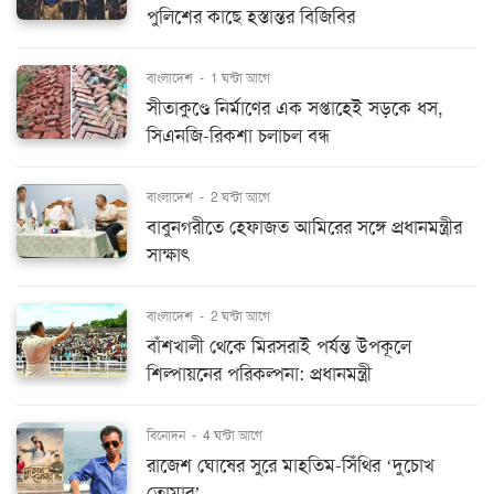
পুলিশের কাছে হস্তান্তর বিজিবির
বাংলাদেশ
-
1 ঘন্টা আগে
সীতাকুণ্ডে নির্মাণের এক সপ্তাহেই সড়কে ধস,
সিএনজি-রিকশা চলাচল বন্ধ
বাংলাদেশ
-
2 ঘন্টা আগে
বাবুনগরীতে হেফাজত আমিরের সঙ্গে প্রধানমন্ত্রীর
সাক্ষাৎ
বাংলাদেশ
-
2 ঘন্টা আগে
বাঁশখালী থেকে মিরসরাই পর্যন্ত উপকূলে
শিল্পায়নের পরিকল্পনা: প্রধানমন্ত্রী
বিনোদন
-
4 ঘন্টা আগে
রাজেশ ঘোষের সুরে মাহতিম-সিঁথির ‘দুচোখ
তোমার’