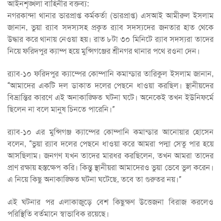
আইনশৃঙ্খলা বাহিনীর বক্তব্য:
নগরকান্দা থানার ভারপ্রাপ্ত কর্মকর্তা (ভারপ্রাপ্ত) এসআই আমীরুল ইসলাম
জানান, ভুয়া র‍্যাব সদস্যসহ প্রকৃত র‍্যাব সদস্যদের জনতার হাত থেকে
উদ্ধার করে থানায় নেওয়া হয়। রাত ৮টা ৩০ মিনিটে র‍্যাব সদস্যরা তাদের
নিয়ে ফরিদপুর ক্যাম্প হয়ে মুন্সিগঞ্জের শ্রীনগর থানার পথে রওনা দেন।
র‍্যাব-১০ ফরিদপুর ক্যাম্পের কোম্পানি কমান্ডার তারিকুল ইসলাম জানান,
“আমাদের একটি দল ডাকাত দলের পেছনে ধাওয়া করছিল। স্থানীয়দের
বিভ্রান্তির কারণে এই অনাকাঙ্ক্ষিত ঘটনা ঘটে। অনেকেই তখন ইউনিফর্মে
ছিলেন না বলে মানুষ চিনতে পারেনি।”
র‍্যাব-১০ এর মুন্সিগঞ্জ ক্যাম্পের কোম্পানি কমান্ডার আনোয়ার হোসেন
বলেন, “ভুয়া র‍্যাব দলের পেছনে ধাওয়া করে আমরা পদ্মা সেতু পার হয়ে
আসছিলাম। জনগণ যখন তাদের মারধর করছিলেন, তখন আমরা তাদের
প্রাণ রক্ষায় হস্তক্ষেপ করি। কিন্তু স্থানীয়রা আমাদেরও ভুয়া ভেবে ভুল করেন।
এ নিয়ে কিছু অনাকাঙ্ক্ষিত ঘটনা ঘটেছে, তবে তা গুরুতর নয়।”
এই ঘটনার পর এলাকাজুড়ে বেশ কিছুক্ষণ উত্তেজনা বিরাজ করলেও
পরিস্থিতি বর্তমানে স্বাভাবিক রয়েছে।