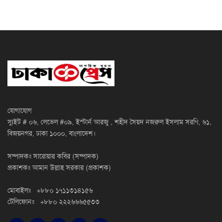
যোগাযোগ
স্যুইট # ০৬, লেভেল #০৯, ইস্টার্ন আরজু , শহীদ সৈয়দ নজরুল ইসলাম সরণি, ৬১,
বিজয়নগর, ঢাকা ১০০০, বাংলাদেশ।
সম্পাদকঃ সারোয়ার কবির (সম্পাদক)
প্রকাশকঃ আমান উল্লাহ সরকার (প্রকাশক)
মোবাইলঃ +৮৮০ ১৭১১৩১৪১৫৬
টেলিফোনঃ +৮৮০ ২২২৬৬৬৫৫৩৩