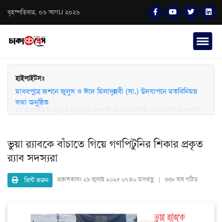
বৃহস্পতিবার, ০৬ আগU ২০২৬
হাইলাইটসঃ
মাধবপুরে জশনে জুলুস ও ঈদে মিলাদুন্নবী (সা.) উদযাপনে মতবিনিময়
সভা অনুষ্ঠিত
নোয়াখালীতে অস্ত্রের মুখে ১০ লাখ টাকা চাঁদা দাবি: অস্ত্র-গুলিসহ সন্ত্রাসী
গ্রেফতার
ভুয়া র‍্যাবকে বাঁচাতে গিয়ে গণপিটুনির শিকার প্রকৃত
র‍্যাব সদস্যরা
প্রিন্ট করুন
প্রকাশকালঃ
২৯ জুলাই ২০২৫ ০৭:৪০ অপরাহ্ণ | ৩৩৮ বার পঠিত