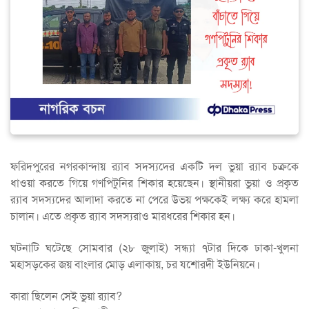
ফরিদপুরের নগরকান্দায় র‍্যাব সদস্যদের একটি দল ভুয়া র‍্যাব চক্রকে
ধাওয়া করতে গিয়ে গণপিটুনির শিকার হয়েছেন। স্থানীয়রা ভুয়া ও প্রকৃত
র‍্যাব সদস্যদের আলাদা করতে না পেরে উভয় পক্ষকেই লক্ষ্য করে হামলা
চালান। এতে প্রকৃত র‍্যাব সদস্যরাও মারধরের শিকার হন।
ঘটনাটি ঘটেছে সোমবার (২৮ জুলাই) সন্ধ্যা ৭টার দিকে ঢাকা-খুলনা
মহাসড়কের জয় বাংলার মোড় এলাকায়, চর যশোরদী ইউনিয়নে।
কারা ছিলেন সেই ভুয়া র‍্যাব?