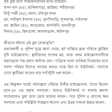
ধৃত ভুয়া র‍্যাব পরিচয়ধারীদের মধ্যে রয়েছেন:
স্বপন খান (৪৫), ছাব্বিশপাড়া, জাজিরা, শরীয়তপুর
মিন্টু গাজী (৪৫), মদনা, চাঁদপুর সদর
মো. সাইফুল ইসলাম (৩০), কুনসিবাড়ি, সুন্দরগঞ্জ, গাইবান্ধা
মো. জামিল (৩২), আন্ডারচর, কালকিনি, মাদারীপুর
দিদার (২৯), হিদাডাঙ্গা, আলফাডাঙ্গা, ফরিদপুর
কীভাবে ঘটলো এই ভুল বোঝাবুঝি?
প্রত্যক্ষদর্শী ও পুলিশ সূত্রে জানা গেছে, হর্ন বাজিয়ে দ্রুত গতিতে ছুটছিল
দুটি মাইক্রোবাস। স্থানীয়দের সন্দেহ হয়, তারা প্রথম মাইক্রোবাসটিকে
মহাসড়কে গাছ ফেলে আটকে দেন। গাড়িতে থাকা ব্যক্তিরা নিজেদের র‍্যাব
সদস্য পরিচয় দিলেও তাদের কারও গায়ে ছিল না ইউনিফর্ম। পালাতে
গেলে স্থানীয়রা তাদের ধরে গণপিটুনি শুরু করেন।
এর কিছুক্ষণ পরেই ঘটনাস্থলে পৌঁছায় দ্বিতীয় মাইক্রোবাস, যাতে ছিলেন
র‍্যাব-১০ এর প্রকৃত সদস্যরা। তারাও ইউনিফর্মে না থাকায় জনতা
তাদেরকেও ভুয়া র‍্যাব ভেবে মারধর করেন। পরে পুলিশ ও র‍্যাবের অন্য
সদস্যরা এসে পরিস্থিতি নিয়ন্ত্রণে আনেন এবং উভয় পক্ষকে উদ্ধার করেন।