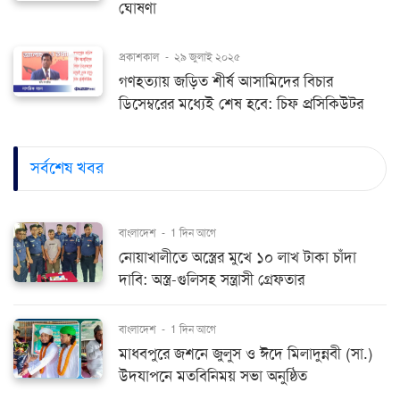
ঘোষণা
প্রকাশকাল
-
২৯ জুলাই ২০২৫
গণহত্যায় জড়িত শীর্ষ আসামিদের বিচার
ডিসেম্বরের মধ্যেই শেষ হবে: চিফ প্রসিকিউটর
সর্বশেষ খবর
বাংলাদেশ
-
1 দিন আগে
নোয়াখালীতে অস্ত্রের মুখে ১০ লাখ টাকা চাঁদা
দাবি: অস্ত্র-গুলিসহ সন্ত্রাসী গ্রেফতার
বাংলাদেশ
-
1 দিন আগে
মাধবপুরে জশনে জুলুস ও ঈদে মিলাদুন্নবী (সা.)
উদযাপনে মতবিনিময় সভা অনুষ্ঠিত