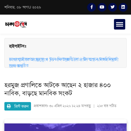
শনিবার, ০৮ আগU ২০২৬
হাইলাইটসঃ
মাধবপুরে জশনে জুলুস ও ঈদে মিলাদুন্নবী (সা.) উদযাপনে মতবিনিময়
সভা অনুষ্ঠিত
নোয়াখালীতে অস্ত্রের মুখে ১০ লাখ টাকা চাঁদা দাবি: অস্ত্র-গুলিসহ সন্ত্রাসী
গ্রেফতার
হরমুজ প্রণালিতে আটকে আছেন ২ হাজার ৪০০
নাবিক, বাড়ছে মানবিক সংকট
প্রিন্ট করুন
প্রকাশকালঃ
৩০ এপ্রিল ২০২৬ ১২:২৪ অপরাহ্ণ | ২১৫ বার পঠিত