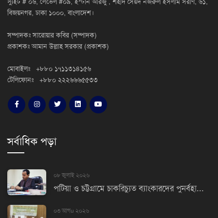
স্যুইট # ০৬, লেভেল #০৯, ইস্টার্ন আরজু , শহীদ সৈয়দ নজরুল ইসলাম সরণি, ৬১,
বিজয়নগর, ঢাকা ১০০০, বাংলাদেশ।
সম্পাদকঃ সারোয়ার কবির (সম্পাদক)
প্রকাশকঃ আমান উল্লাহ সরকার (প্রকাশক)
মোবাইলঃ +৮৮০ ১৭১১৩১৪১৫৬
টেলিফোনঃ +৮৮০ ২২২৬৬৬৫৫৩৩
সর্বাধিক পড়া
০৮ জুলাই ২০২৬
পটিয়া ও চট্টগ্রামে চাকরিচ্যুত ব্যাংকারদের পুনর্বহা...
০৩ আগu ২০২৬