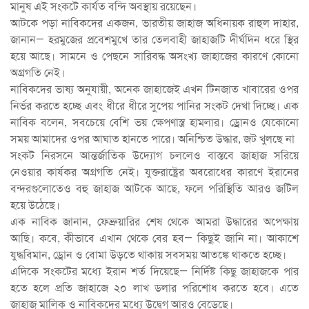
মানুষ এই সংকটে কার্যত বন্দি অবস্থায় রয়েছেন।
আটকে পড়া নাবিকদের একজন, ভারতীয় জাহাজ অধিনায়ক রাহুল দাহার,
জানান— হরমুজের প্রবেশমুখে তার তেলবাহী জাহাজটি দীর্ঘদিন ধরে স্থির
হয়ে আছে। সামনে ও পেছনে সারিবদ্ধ অসংখ্য জাহাজের কারণে কোনো
অগ্রগতি নেই।
নাবিকদের ভাষ্য অনুযায়ী, অনেক জাহাজেই এখন টিনজাত খাবারের ওপর
নির্ভর করতে হচ্ছে এবং ধীরে ধীরে সুপেয় পানির সংকট দেখা দিচ্ছে। এক
নাবিক বলেন, সবচেয়ে বেশি ভয় ক্ষেপণাস্ত্র হামলার। ড্রোনও যেকোনো
সময় আমাদের ওপর আঘাত হানতে পারে। অনিশ্চিত উদ্ধার, জট খুলছে না
সংকট নিরসনে আন্তর্জাতিক উদ্যোগ চললেও বাস্তবে জাহাজ সরিয়ে
নেওয়ার কার্যকর অগ্রগতি নেই। যুক্তরাষ্ট্রের অবরোধের কারণে ইরানের
বন্দরগুলোতেও বহু জাহাজ আটকে আছে, ফলে পরিস্থিতি আরও জটিল
হয়ে উঠেছে।
এক নাবিক জানান, ফেব্রুয়ারির শেষ থেকে আমরা উদ্ধারের অপেক্ষায়
আছি। কবে, কীভাবে এখান থেকে বের হব— কিছুই জানি না। আকাশে
যুদ্ধবিমান, ড্রোন ও বোমা উড়তে থাকায় সবসময় আতঙ্কে থাকতে হচ্ছে।
এদিকে সংকটের মধ্যে ইরান শর্ত দিয়েছে— নির্দিষ্ট কিছু জাহাজকে পার
হতে হলে প্রতি জাহাজে ২০ লাখ ডলার পরিশোধ করতে হবে। এতে
জাহাজ মালিক ও নাবিকদের মধ্যে উদ্বেগ আরও বেড়েছে।