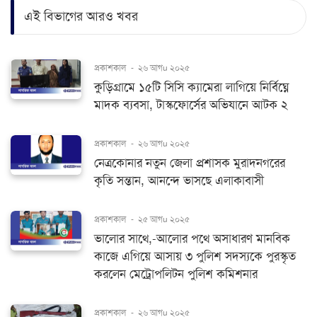
এই বিভাগের আরও খবর
প্রকাশকাল
-
২৬ আগu ২০২৫
কুড়িগ্রামে ১৫টি সিসি ক্যামেরা লাগিয়ে নি‌র্বিঘ্নে
মাদক ব‌্যবসা, টাস্ক‌ফো‌র্সের অভিযা‌নে আটক ২
প্রকাশকাল
-
২৬ আগu ২০২৫
নেত্রকোনার নতুন জেলা প্রশাসক মুরাদনগরের
কৃতি সন্তান, আনন্দে ভাসছে এলাকাবাসী
প্রকাশকাল
-
২৫ আগu ২০২৫
ভালোর সাথে,-আলোর পথে অসাধারণ মানবিক
কাজে এগিয়ে আসায় ৩ পুলিশ সদস্যকে পুরস্কৃত
করলেন মেট্রোপলিটন পুলিশ কমিশনার
প্রকাশকাল
-
২৬ আগu ২০২৫