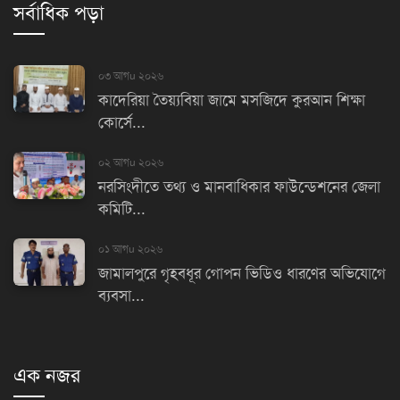
সর্বাধিক পড়া
০৩ আগu ২০২৬
কাদেরিয়া তৈয়্যবিয়া জামে মসজিদে কুরআন শিক্ষা
কোর্সে...
০২ আগu ২০২৬
নরসিংদীতে তথ্য ও মানবাধিকার ফাউন্ডেশনের জেলা
কমিটি...
০১ আগu ২০২৬
জামালপুরে গৃহবধূর গোপন ভিডিও ধারণের অভিযোগে
ব্যবসা...
এক নজর