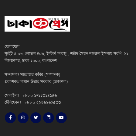
যোগাযোগ
স্যুইট # ০৬, লেভেল #০৯, ইস্টার্ন আরজু , শহীদ সৈয়দ নজরুল ইসলাম সরণি, ৬১,
বিজয়নগর, ঢাকা ১০০০, বাংলাদেশ।
সম্পাদকঃ সারোয়ার কবির (সম্পাদক)
প্রকাশকঃ আমান উল্লাহ সরকার (প্রকাশক)
মোবাইলঃ +৮৮০ ১৭১১৩১৪১৫৬
টেলিফোনঃ +৮৮০ ২২২৬৬৬৫৫৩৩