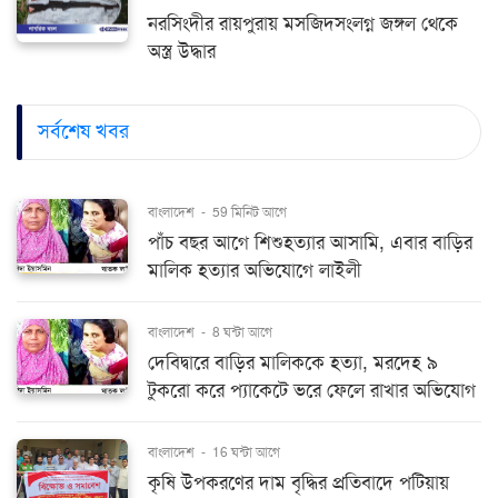
নরসিংদীর রায়পুরায় মসজিদসংলগ্ন জঙ্গল থেকে
অস্ত্র উদ্ধার
সর্বশেষ খবর
বাংলাদেশ
-
59 মিনিট আগে
পাঁচ বছর আগে শিশুহত্যার আসামি, এবার বাড়ির
মালিক হত্যার অভিযোগে লাইলী
বাংলাদেশ
-
8 ঘন্টা আগে
দেবিদ্বারে বাড়ির মালিককে হত্যা, মরদেহ ৯
টুকরো করে প্যাকেটে ভরে ফেলে রাখার অভিযোগ
বাংলাদেশ
-
16 ঘন্টা আগে
কৃষি উপকরণের দাম বৃদ্ধির প্রতিবাদে পটিয়ায়