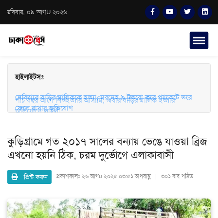
রবিবার, ০৯ আগU ২০২৬
হাইলাইটসঃ
দেবিদ্বারে বাড়ির মালিককে হত্যা, মরদেহ ৯ টুকরো করে প্যাকেটে ভরে
ফেলে রাখার অভিযোগ
পাঁচ বছর আগে শিশুহত্যার আসামি, এবার বাড়ির মালিক হত্যার
অভিযোগে লাইলী
কুড়িগ্রামে গত ২০১৭ সালের বন্যায় ভেঙে যাওয়া ব্রিজ
এখনো হয়নি ঠিক, চরম দুর্ভোগে এলাকাবাসী
প্রিন্ট করুন
প্রকাশকালঃ
২৬ আগu ২০২৫ ০৩:৫১ অপরাহ্ণ | ৩০১ বার পঠিত