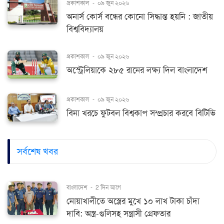
প্রকাশকাল
-
০৯ জুন ২০২৬
অনার্স কোর্স বন্ধের কোনো সিদ্ধান্ত হয়নি : জাতীয়
বিশ্ববিদ্যালয়
প্রকাশকাল
-
০৯ জুন ২০২৬
অস্ট্রেলিয়াকে ২৮৫ রানের লক্ষ্য দিল বাংলাদেশ
প্রকাশকাল
-
০৯ জুন ২০২৬
বিনা খরচে ফুটবল বিশ্বকাপ সম্প্রচার করবে বিটিভি
সর্বশেষ খবর
বাংলাদেশ
-
2 দিন আগে
নোয়াখালীতে অস্ত্রের মুখে ১০ লাখ টাকা চাঁদা
দাবি: অস্ত্র-গুলিসহ সন্ত্রাসী গ্রেফতার