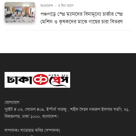
বাংলাদেশ
-
3 দিন আগে
পঞ্চগড়ে স্প্রে ম্যানদের বিনামূল্যে চার্জার স্প্রে
মেশিন ও কৃষকদের মাঝে গাছের চারা বিতরণ
যোগাযোগ
স্যুইট # ০৬, লেভেল #০৯, ইস্টার্ন আরজু , শহীদ সৈয়দ নজরুল ইসলাম সরণি, ৬১,
বিজয়নগর, ঢাকা ১০০০, বাংলাদেশ।
সম্পাদকঃ সারোয়ার কবির (সম্পাদক)