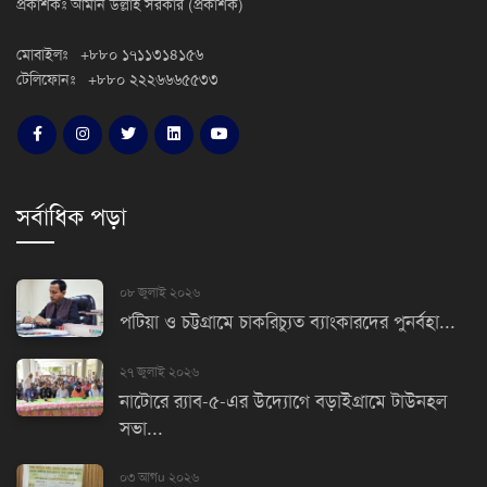
প্রকাশকঃ আমান উল্লাহ সরকার (প্রকাশক)
মোবাইলঃ +৮৮০ ১৭১১৩১৪১৫৬
টেলিফোনঃ +৮৮০ ২২২৬৬৬৫৫৩৩
সর্বাধিক পড়া
০৮ জুলাই ২০২৬
পটিয়া ও চট্টগ্রামে চাকরিচ্যুত ব্যাংকারদের পুনর্বহা...
২৭ জুলাই ২০২৬
নাটোরে র‌্যাব-৫-এর উদ্যোগে বড়াইগ্রামে টাউনহল
সভা...
০৩ আগu ২০২৬