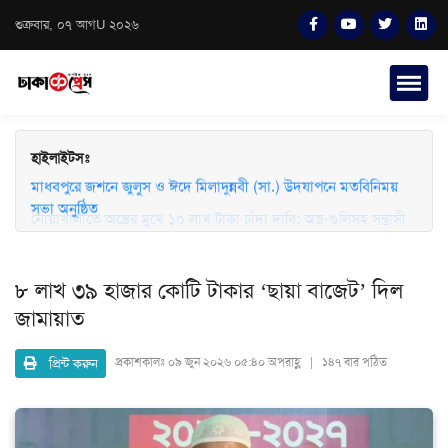
শুক্রবার, ০৭ আগU ২০২৬
হাইলাইটসঃ
মাধবপুরে জশনে জুলুস ও ঈদে মিলাদুন্নবী (সা.) উদযাপনে মতবিনিময়
সভা অনুষ্ঠিত
নোয়াখালীতে অস্ত্রের মুখে ১০ লাখ টাকা চাঁদা দাবি: অস্ত্র-গুলিসহ সন্ত্রাসী
গ্রেফতার
৮ লাখ ৩৯ হাজার কোটি টাকার ‘ছায়া বাজেট’ দিল
জামায়াত
প্রিন্ট করুন
প্রকাশকালঃ
০৯ জুন ২০২৬ ০৫:৪০ অপরাহ্ণ | ১৪৭ বার পঠিত