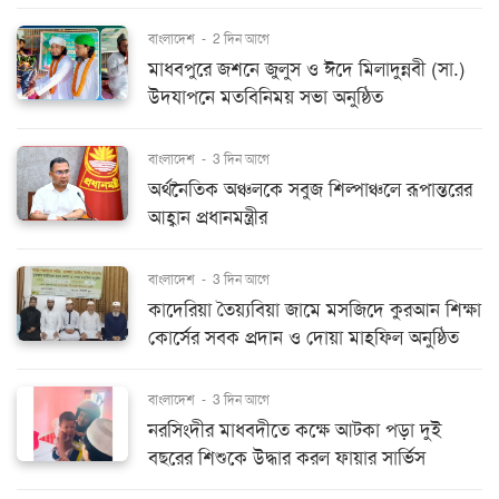
বাংলাদেশ
-
2 দিন আগে
মাধবপুরে জশনে জুলুস ও ঈদে মিলাদুন্নবী (সা.)
উদযাপনে মতবিনিময় সভা অনুষ্ঠিত
বাংলাদেশ
-
3 দিন আগে
অর্থনৈতিক অঞ্চলকে সবুজ শিল্পাঞ্চলে রূপান্তরের
আহ্বান প্রধানমন্ত্রীর
বাংলাদেশ
-
3 দিন আগে
কাদেরিয়া তৈয়্যবিয়া জামে মসজিদে কুরআন শিক্ষা
কোর্সের সবক প্রদান ও দোয়া মাহফিল অনুষ্ঠিত
বাংলাদেশ
-
3 দিন আগে
নরসিংদীর মাধবদীতে কক্ষে আটকা পড়া দুই
বছরের শিশুকে উদ্ধার করল ফায়ার সার্ভিস