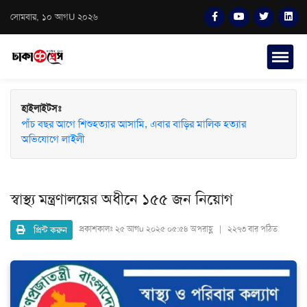
সোমবার, ১০ আগU ২০২৬
হাইলাইটসঃ
পাঁচ বছর আগে শিশুহত্যার আসামি, এবার বাড়ির মালিক হত্যার
অভিযোগে লাইলী
স্বাস্থ্য মন্ত্রণালয়ের অধীনে ১৫৫ জন নিয়োগ
প্রিন্ট করুন
প্রকাশকালঃ
২৫ আগu ২০২৫ ০৫:৫৪ অপরাহ্ণ | ২২৭৩ বার পঠিত