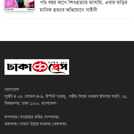
পাঁচ বছর আগে শিশুহত্যার আসামি, এবার বাড়ির
মালিক হত্যার অভিযোগে লাইলী
যোগাযোগ
স্যুইট # ০৬, লেভেল #০৯, ইস্টার্ন আরজু , শহীদ সৈয়দ নজরুল ইসলাম সরণি, ৬১,
বিজয়নগর, ঢাকা ১০০০, বাংলাদেশ।
সম্পাদকঃ সারোয়ার কবির (সম্পাদক)
প্রকাশকঃ আমান উল্লাহ সরকার (প্রকাশক)