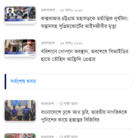
প্রকাশকাল
-
২৫ আগu ২০২৫
কক্সবাজার-চট্টগ্রাম মহাসড়কে মর্মান্তিক দুর্ঘটনা:
সন্তানসহ সুপ্রিমকোর্টের আইনজীবীর মৃত্যু
প্রকাশকাল
-
২৫ আগu ২০২৫
বরিশালে গোপনে অবস্থান, অবশেষে সিআইডির
হাতে তৌহিদ আফ্রিদি গ্রেপ্তার
সর্বশেষ খবর
বাংলাদেশ
-
12 ঘন্টা আগে
বাংলাদেশে ঢুকে আখ চুরি, ভারতীয় নাগরিককে
পুলিশের কাছে হস্তান্তর বিজিবির
বাংলাদেশ
-
13 ঘন্টা আগে