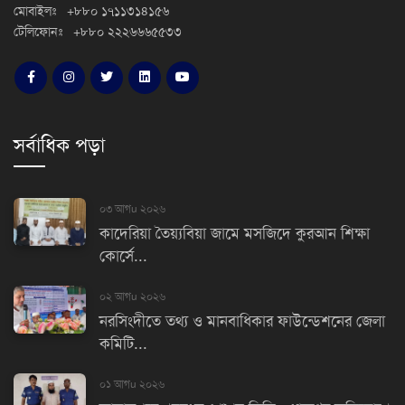
মোবাইলঃ +৮৮০ ১৭১১৩১৪১৫৬
টেলিফোনঃ +৮৮০ ২২২৬৬৬৫৫৩৩
সর্বাধিক পড়া
০৩ আগu ২০২৬
কাদেরিয়া তৈয়্যবিয়া জামে মসজিদে কুরআন শিক্ষা
কোর্সে...
০২ আগu ২০২৬
নরসিংদীতে তথ্য ও মানবাধিকার ফাউন্ডেশনের জেলা
কমিটি...
০১ আগu ২০২৬