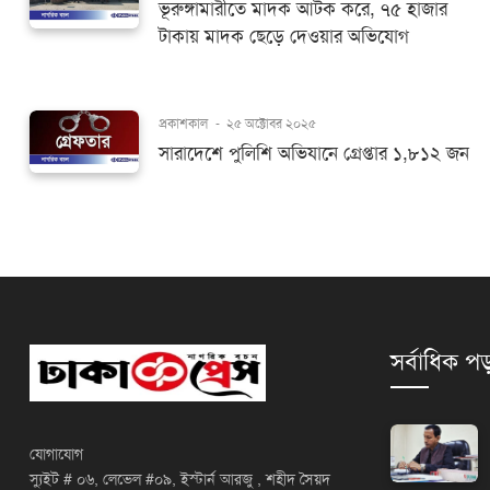
ভূরুঙ্গামারীতে মাদক আটক করে, ৭৫ হাজার
টাকায় মাদক ছেড়ে দেওয়ার অভিযোগ
প্রকাশকাল
-
২৫ অক্টোবর ২০২৫
সারাদেশে পুলিশি অভিযানে গ্রেপ্তার ১,৮১২ জন
সর্বাধিক পড
যোগাযোগ
স্যুইট # ০৬, লেভেল #০৯, ইস্টার্ন আরজু , শহীদ সৈয়দ