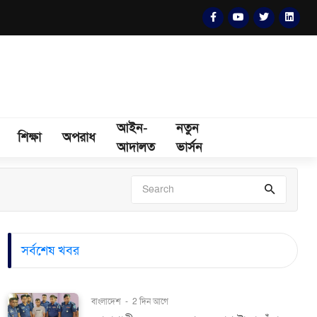
আইন-
নতুন
শিক্ষা
অপরাধ
আদালত
ভার্সন
সর্বশেষ খবর
বাংলাদেশ
-
2 দিন আগে