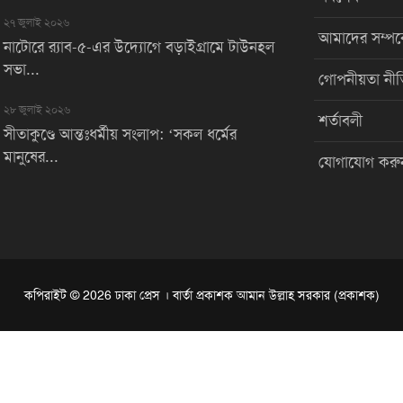
২৭ জুলাই ২০২৬
আমাদের সম্পর্
নাটোরে র‌্যাব-৫-এর উদ্যোগে বড়াইগ্রামে টাউনহল
সভা...
গোপনীয়তা নীত
২৮ জুলাই ২০২৬
শর্তাবলী
সীতাকুণ্ডে আন্তঃধর্মীয় সংলাপ: ‘সকল ধর্মের
মানুষের...
যোগাযোগ করু
কপিরাইট © 2026 ঢাকা প্রেস । বার্তা প্রকাশক আমান উল্লাহ সরকার (প্রকাশক)