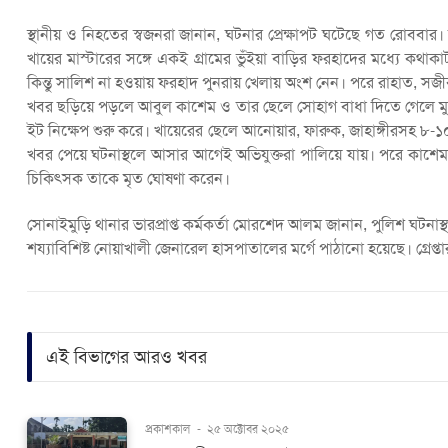
স্থানীয় ও নিহতের স্বজনরা জানান, ঘটনার প্রেক্ষাপট ঘটেছে গত রোববা
খায়ের মাস্টারের সঙ্গে একই গ্রামের ভুঁইয়া বাড়ির ফরহাদের মধ্যে কথা
কিন্তু সালিশ না হওয়ায় ফরহাদ পুনরায় খেলায় অংশ নেন। পরে রাহাত, সজ
খবর ছড়িয়ে পড়লে আবুল কাশেম ও তার ছেলে সোহাগ বাধা দিতে গেলে মু
ইট নিক্ষেপ শুরু করে। খায়েরের ছেলে আনোয়ার, ফারুক, জাহাঙ্গীরসহ ৮-১
খবর পেয়ে ঘটনাস্থলে আসার আগেই অভিযুক্তরা পালিয়ে যায়। পরে কাশেমকে উ
চিকিৎসক তাকে মৃত ঘোষণা করেন।
সোনাইমুড়ি থানার ভারপ্রাপ্ত কর্মকর্তা মোরশেদ আলম জানান, পুলিশ ঘটনা
শয্যাবিশিষ্ট নোয়াখালী জেনারেল হাসপাতালের মর্গে পাঠানো হয়েছে। গ্রে
এই বিভাগের আরও খবর
প্রকাশকাল
-
২৫ অক্টোবর ২০২৫