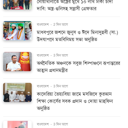
নোয়াখালীতে অস্ত্রের মুখে ১০ লাখ টাকা চাঁদা
দাবি: অস্ত্র-গুলিসহ সন্ত্রাসী গ্রেফতার
বাংলাদেশ
-
2 দিন আগে
মাধবপুরে জশনে জুলুস ও ঈদে মিলাদুন্নবী (সা.)
উদযাপনে মতবিনিময় সভা অনুষ্ঠিত
বাংলাদেশ
-
3 দিন আগে
অর্থনৈতিক অঞ্চলকে সবুজ শিল্পাঞ্চলে রূপান্তরের
আহ্বান প্রধানমন্ত্রীর
বাংলাদেশ
-
3 দিন আগে
কাদেরিয়া তৈয়্যবিয়া জামে মসজিদে কুরআন
শিক্ষা কোর্সের সবক প্রদান ও দোয়া মাহফিল
অনুষ্ঠিত
বাংলাদেশ
-
3 দিন আগে