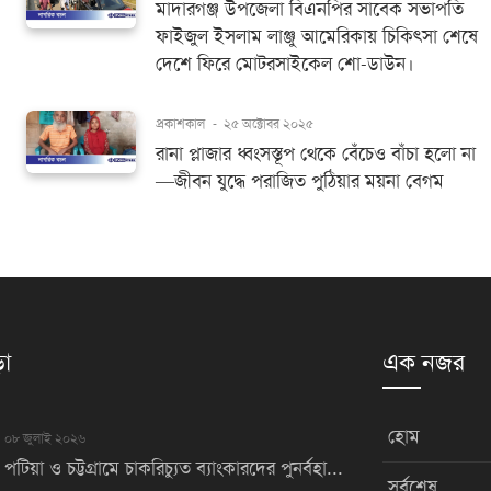
মাদারগঞ্জ উপজেলা বিএনপির সাবেক সভাপতি
ফাইজুল ইসলাম লাঞ্জু আমেরিকায় চিকিৎসা শেষে
দেশে ফিরে মোটরসাইকেল শো-ডাউন।
প্রকাশকাল
-
২৫ অক্টোবর ২০২৫
রানা প্লাজার ধ্বংসস্তূপ থেকে বেঁচেও বাঁচা হলো না
—জীবন যুদ্ধে পরাজিত পুঠিয়ার ময়না বেগম
়া
এক নজর
হোম
০৮ জুলাই ২০২৬
পটিয়া ও চট্টগ্রামে চাকরিচ্যুত ব্যাংকারদের পুনর্বহা...
সর্বশেষ