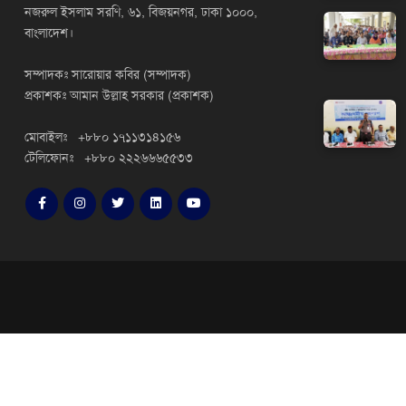
নজরুল ইসলাম সরণি, ৬১, বিজয়নগর, ঢাকা ১০০০,
বাংলাদেশ।
সম্পাদকঃ সারোয়ার কবির (সম্পাদক)
প্রকাশকঃ আমান উল্লাহ সরকার (প্রকাশক)
মোবাইলঃ +৮৮০ ১৭১১৩১৪১৫৬
টেলিফোনঃ +৮৮০ ২২২৬৬৬৫৫৩৩