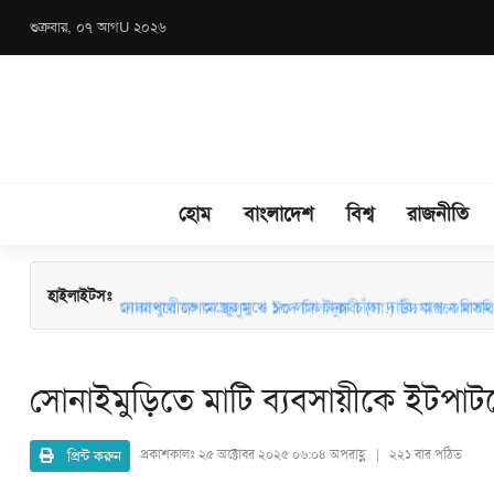
শুক্রবার, ০৭ আগU ২০২৬
হোম
বাংলাদেশ
বিশ্ব
রাজনীতি
মাধবপুরে জশনে জুলুস ও ঈদে মিলাদুন্নবী (সা.) উদযাপনে মতবিন
হাইলাইটসঃ
নোয়াখালীতে অস্ত্রের মুখে ১০ লাখ টাকা চাঁদা দাবি: অস্ত্র-গুলিসহ স
সোনাইমুড়িতে মাটি ব্যবসায়ীকে ইটপাটকেল
প্রিন্ট করুন
প্রকাশকালঃ
২৫ অক্টোবর ২০২৫ ০৬:০৪ অপরাহ্ণ | ২২১ বার পঠিত