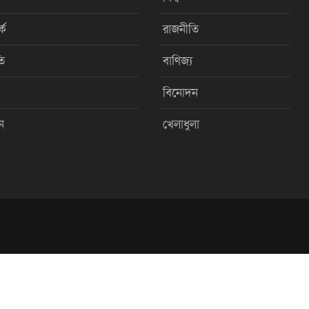
কে
রাজনীতি
ি
বাণিজ্য
বিনোদন
ন
খেলাধুলা