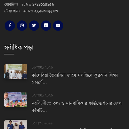
মোবাইলঃ +৮৮০ ১৭১১৩১৪১৫৬
টেলিফোনঃ +৮৮০ ২২২৬৬৬৫৫৩৩
সর্বাধিক পড়া
০৩ আগu ২০২৬
কাদেরিয়া তৈয়্যবিয়া জামে মসজিদে কুরআন শিক্ষা
কোর্সে...
০২ আগu ২০২৬
নরসিংদীতে তথ্য ও মানবাধিকার ফাউন্ডেশনের জেলা
কমিটি...
০১ আগu ২০২৬