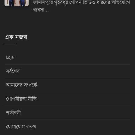
জামালপুরে গৃহবধূর গোপন ভিডিও ধারণের অভিযোগে
ব্যবসা...
এক নজর
হোম
সর্বশেষ
আমাদের সম্পর্কে
গোপনীয়তা নীতি
শর্তাবলী
যোগাযোগ করুন