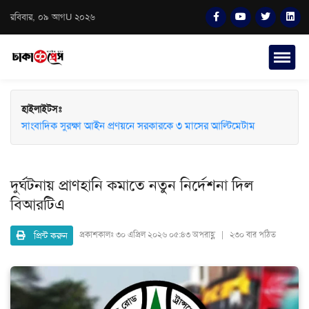
রবিবার, ০৯ আগU ২০২৬
হাইলাইটসঃ
সাংবাদিক সুরক্ষা আইন প্রণয়নে সরকারকে ৩ মাসের আল্টিমেটাম
দুর্ঘটনায় প্রাণহানি কমাতে নতুন নির্দেশনা দিল
বিআরটিএ
প্রিন্ট করুন
প্রকাশকালঃ
৩০ এপ্রিল ২০২৬ ০৫:৪৩ অপরাহ্ণ | ২৩০ বার পঠিত