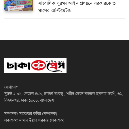
সাংবাদিক সুরক্ষা আইন প্রণয়নে সরকারকে ৩
মাসের আল্টিমেটাম
যোগাযোগ
স্যুইট # ০৬, লেভেল #০৯, ইস্টার্ন আরজু , শহীদ সৈয়দ নজরুল ইসলাম সরণি, ৬১,
বিজয়নগর, ঢাকা ১০০০, বাংলাদেশ।
সম্পাদকঃ সারোয়ার কবির (সম্পাদক)
প্রকাশকঃ আমান উল্লাহ সরকার (প্রকাশক)