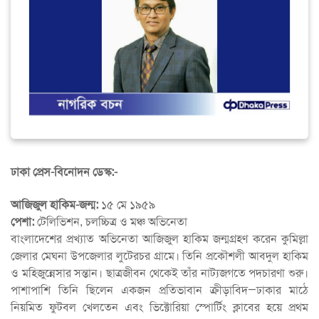
ঢাকা প্রেস-বিনোদন ডেস্ক:-
আজিজুল হাকিম-
জন্ম:
১৫ মে ১৯৫৯
পেশা:
টেলিভিশন, চলচ্চিত্র ও মঞ্চ অভিনেতা
বাংলাদেশের প্রখ্যাত অভিনেতা আজিজুল হাকিম জন্মগ্রহণ করেন কুমিল্লা
জেলার মেঘনা উপজেলার লুটেরচর গ্রামে। তিনি প্রকৌশলী আবদুল হাকিম
ও মহিজুন্নেসার সন্তান। ছাত্রজীবন থেকেই তাঁর নাট্যজগতে পদচারণা শুরু।
পাশাপাশি তিনি ছিলেন একজন প্রতিভাবান ক্রীড়াবিদ—ঢাকার মাঠে
নিয়মিত ফুটবল খেলতেন এবং ভিক্টোরিয়া স্পোর্টিং ক্লাবের হয়ে প্রথম