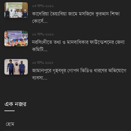
০৩ আগu ২০২৬
কাদেরিয়া তৈয়্যবিয়া জামে মসজিদে কুরআন শিক্ষা
কোর্সে...
০২ আগu ২০২৬
নরসিংদীতে তথ্য ও মানবাধিকার ফাউন্ডেশনের জেলা
কমিটি...
০১ আগu ২০২৬
জামালপুরে গৃহবধূর গোপন ভিডিও ধারণের অভিযোগে
ব্যবসা...
এক নজর
হোম