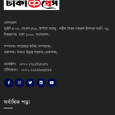
যোগাযোগ
স্যুইট # ০৬, লেভেল #০৯, ইস্টার্ন আরজু , শহীদ সৈয়দ নজরুল ইসলাম সরণি, ৬১,
বিজয়নগর, ঢাকা ১০০০, বাংলাদেশ।
সম্পাদকঃ সারোয়ার কবির (সম্পাদক)
প্রকাশকঃ আমান উল্লাহ সরকার (প্রকাশক)
মোবাইলঃ +৮৮০ ১৭১১৩১৪১৫৬
টেলিফোনঃ +৮৮০ ২২২৬৬৬৫৫৩৩
সর্বাধিক পড়া