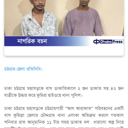
চট্টগ্রাম জেলা প্রতিনিধি:-
ঢাকা চট্টগ্রাম মহাসড়কে বাস ডাকাতিকালে ২ জন ডাকাত সহ ৪২ জন
যাত্রীকে উদ্ধার করে কুমিরা হাইওয়ে থানা পুলিশ।
ঢাকা চট্টগ্রাম মহাসড়কে চট্টগ্রামগামী "আল আরাফাত" পরিবহনের একটি
বাস কুমিল্লা জেলার চৌদ্দগ্রাম থানা এলাকা অতিক্রম করলে গতকাল
শনিবার রাত আনুমানিক ১১ টার সময় ডাকাত দল ধারালো অস্ত্র নিয়ে