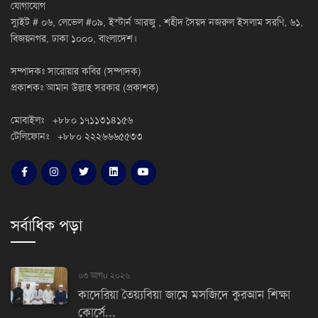
যোগাযোগ
স্যুইট # ০৬, লেভেল #০৯, ইস্টার্ন আরজু , শহীদ সৈয়দ নজরুল ইসলাম সরণি, ৬১,
বিজয়নগর, ঢাকা ১০০০, বাংলাদেশ।
সম্পাদকঃ সারোয়ার কবির (সম্পাদক)
প্রকাশকঃ আমান উল্লাহ সরকার (প্রকাশক)
মোবাইলঃ +৮৮০ ১৭১১৩১৪১৫৬
টেলিফোনঃ +৮৮০ ২২২৬৬৬৫৫৩৩
সর্বাধিক পড়া
০৩ আগu ২০২৬
কাদেরিয়া তৈয়্যবিয়া জামে মসজিদে কুরআন শিক্ষা
কোর্সে...