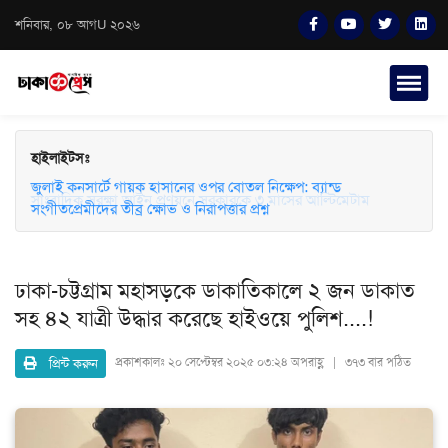
শনিবার, ০৮ আগU ২০২৬
হাইলাইটসঃ
জুলাই কনসার্টে গায়ক হাসানের ওপর বোতল নিক্ষেপ: ব্যান্ড
সাংবাদিক সুরক্ষা আইন প্রণয়নে সরকারকে ৩ মাসের আল্টিমেটাম
সংগীতপ্রেমীদের তীব্র ক্ষোভ ও নিরাপত্তার প্রশ্ন
ঢাকা-চট্টগ্রাম মহাসড়কে ডাকাতিকালে ২ জন ডাকাত
সহ ৪২ যাত্রী উদ্ধার করেছে হাইওয়ে পুলিশ....!
প্রিন্ট করুন
প্রকাশকালঃ
২০ সেপ্টেম্বর ২০২৫ ০৩:২৪ অপরাহ্ণ | ৩৭৩ বার পঠিত