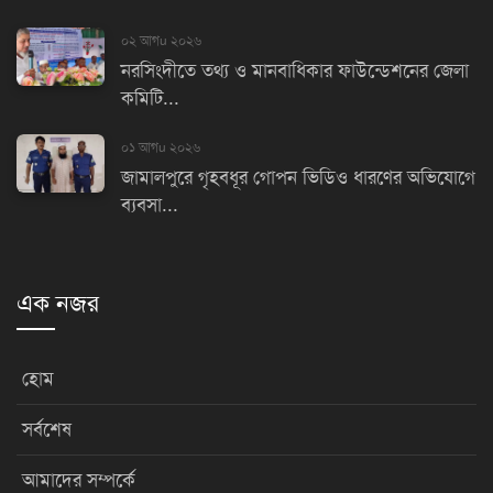
০২ আগu ২০২৬
নরসিংদীতে তথ্য ও মানবাধিকার ফাউন্ডেশনের জেলা
কমিটি...
০১ আগu ২০২৬
জামালপুরে গৃহবধূর গোপন ভিডিও ধারণের অভিযোগে
ব্যবসা...
এক নজর
হোম
সর্বশেষ
আমাদের সম্পর্কে