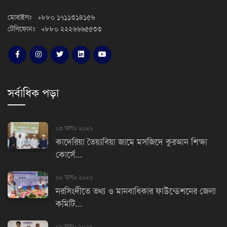
মোবাইলঃ +৮৮০ ১৭১১৩১৪১৫৬
টেলিফোনঃ +৮৮০ ২২২৬৬৬৫৫৩৩
সর্বাধিক পড়া
০৩ আগu ২০২৬
কাদেরিয়া তৈয়্যবিয়া জামে মসজিদে কুরআন শিক্ষা
কোর্সে...
০২ আগu ২০২৬
নরসিংদীতে তথ্য ও মানবাধিকার ফাউন্ডেশনের জেলা
কমিটি...
০১ আগu ২০২৬