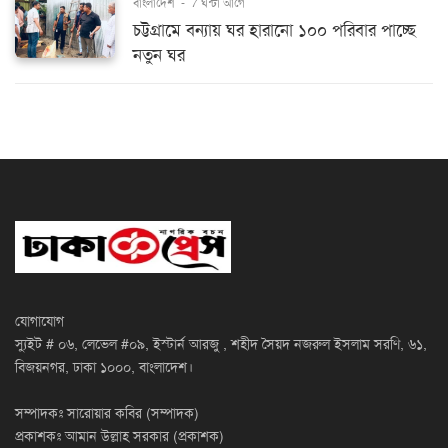
বাংলাদেশ
-
7 ঘন্টা আগে
চট্টগ্রামে বন্যায় ঘর হারানো ১০০ পরিবার পাচ্ছে
নতুন ঘর
যোগাযোগ
স্যুইট # ০৬, লেভেল #০৯, ইস্টার্ন আরজু , শহীদ সৈয়দ নজরুল ইসলাম সরণি, ৬১,
বিজয়নগর, ঢাকা ১০০০, বাংলাদেশ।
সম্পাদকঃ সারোয়ার কবির (সম্পাদক)
প্রকাশকঃ আমান উল্লাহ সরকার (প্রকাশক)