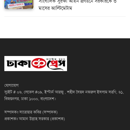
সাংবাদিক সুরক্ষা আইন প্রণয়নে সরকারকে ৩
মাসের আল্টিমেটাম
যোগাযোগ
স্যুইট # ০৬, লেভেল #০৯, ইস্টার্ন আরজু , শহীদ সৈয়দ নজরুল ইসলাম সরণি, ৬১,
বিজয়নগর, ঢাকা ১০০০, বাংলাদেশ।
সম্পাদকঃ সারোয়ার কবির (সম্পাদক)
প্রকাশকঃ আমান উল্লাহ সরকার (প্রকাশক)