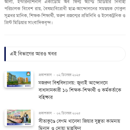
আলী, ইন্টারন্যাশনাল একাডেমি অব ফিল্ম অ্যান্ড মিডিয়ার নির্বাহী
পরিচালক বিবেশ রায়, বৈষম্যবিরোধী ছাত্র-আন্দোলনের সমন্বয়ক গোকুল
সূত্রধর মানিক, শিক্ষক-শিক্ষার্থী, তরুণ প্রজন্মের প্রতিনিধি ও ইলেকট্রনিক ও
প্রিন্ট মিডিয়ার সাংবাদিকবৃন্দ।
এই বিভাগের আরও খবর
প্রকাশকাল
-
০২ ডিসেম্বর ২০২৫
নজরুল বিশ্ববিদ্যালয়: জুলাই আন্দোলনে
বাধাদানকারী ১৬ শিক্ষক-শিক্ষার্থী ও কর্মকর্তাকে
বহিষ্কার
প্রকাশকাল
-
০২ ডিসেম্বর ২০২৫
সীতাকুণ্ডে বেগম খালেদা জিয়ার সুস্থতা কামনায়
মিলাদ ও দোয়া মাহফিল