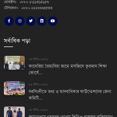
মোবাইলঃ +৮৮০ ১৭১১৩১৪১৫৬
টেলিফোনঃ +৮৮০ ২২২৬৬৬৫৫৩৩
সর্বাধিক পড়া
০৩ আগu ২০২৬
কাদেরিয়া তৈয়্যবিয়া জামে মসজিদে কুরআন শিক্ষা
কোর্সে...
০২ আগu ২০২৬
নরসিংদীতে তথ্য ও মানবাধিকার ফাউন্ডেশনের জেলা
কমিটি...
০১ আগu ২০২৬
জামালপুরে গৃহবধূর গোপন ভিডিও ধারণের অভিযোগে