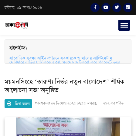
রবিবার, ০৯ আগU ২০২৬
হাইলাইটসঃ
সাংবাদিক সুরক্ষা আইন প্রণয়নে সরকারকে ৩ মাসের আল্টিমেটাম
দেবিদ্বারে বাড়ির মালিককে হত্যা, মরদেহ ৯ টুকরো করে প্যাকেটে ভরে
ফেলে রাখার অভিযোগ
ময়মনসিংহে ‘তারুণ্য নির্ভর নতুন বাংলাদেশ’ শীর্ষক
আলোচনা সভা অনুষ্ঠিত
প্রিন্ট করুন
প্রকাশকালঃ
০২ ডিসেম্বর ২০২৫ ০৭:৫৫ অপরাহ্ণ | ২৯২ বার পঠিত