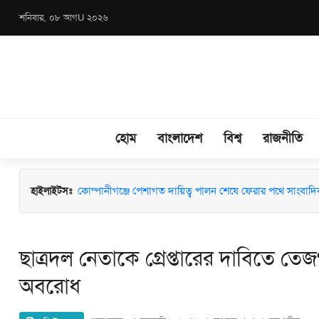
শনিবার, ০৮ আগU ২০২৬
হোম
বাংলাদেশ
বিশ্ব
রাজনীতি
হাইলাইটসঃ
কোম্পানীগঞ্জে পেশাগত দায়িত্ব পালন শেষে ফেরার পথে সাংবাদি
নোয়াখালীতে অস্ত্রের মুখে ১০ লাখ টাকা চাঁদা দাবি: অস্ত্র-গুলিসহ স
ছাত্রদল নেতাকে গ্রেপ্তারের দাবিতে তেজ
অবরোধ