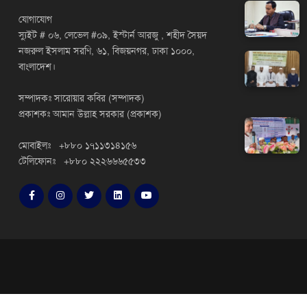
যোগাযোগ
স্যুইট # ০৬, লেভেল #০৯, ইস্টার্ন আরজু , শহীদ সৈয়দ
নজরুল ইসলাম সরণি, ৬১, বিজয়নগর, ঢাকা ১০০০,
বাংলাদেশ।
সম্পাদকঃ সারোয়ার কবির (সম্পাদক)
প্রকাশকঃ আমান উল্লাহ সরকার (প্রকাশক)
মোবাইলঃ +৮৮০ ১৭১১৩১৪১৫৬
টেলিফোনঃ +৮৮০ ২২২৬৬৬৫৫৩৩