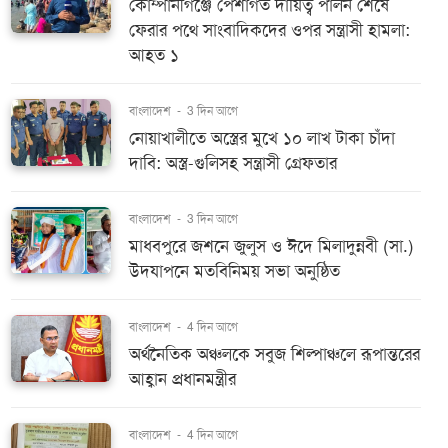
কোম্পানীগঞ্জে পেশাগত দায়িত্ব পালন শেষে
ফেরার পথে সাংবাদিকদের ওপর সন্ত্রাসী হামলা:
আহত ১
বাংলাদেশ
-
3 দিন আগে
নোয়াখালীতে অস্ত্রের মুখে ১০ লাখ টাকা চাঁদা
দাবি: অস্ত্র-গুলিসহ সন্ত্রাসী গ্রেফতার
বাংলাদেশ
-
3 দিন আগে
মাধবপুরে জশনে জুলুস ও ঈদে মিলাদুন্নবী (সা.)
উদযাপনে মতবিনিময় সভা অনুষ্ঠিত
বাংলাদেশ
-
4 দিন আগে
অর্থনৈতিক অঞ্চলকে সবুজ শিল্পাঞ্চলে রূপান্তরের
আহ্বান প্রধানমন্ত্রীর
বাংলাদেশ
-
4 দিন আগে