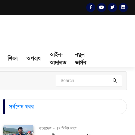
আইন-
নতুন
শিক্ষা
অপরাধ
আদালত
ভার্সন
সর্বশেষ খবর
বাংলাদেশ
-
17 মিনিট আগে