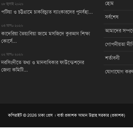
হোম
০৮ জুলাই ২০২৬
পটিয়া ও চট্টগ্রামে চাকরিচ্যুত ব্যাংকারদের পুনর্বহা...
সর্বশেষ
০৩ আগu ২০২৬
আমাদের সম্পর্
কাদেরিয়া তৈয়্যবিয়া জামে মসজিদে কুরআন শিক্ষা
কোর্সে...
গোপনীয়তা নীত
০২ আগu ২০২৬
শর্তাবলী
নরসিংদীতে তথ্য ও মানবাধিকার ফাউন্ডেশনের
জেলা কমিটি...
যোগাযোগ করু
কপিরাইট © 2026 ঢাকা প্রেস । বার্তা প্রকাশক আমান উল্লাহ সরকার (প্রকাশক)