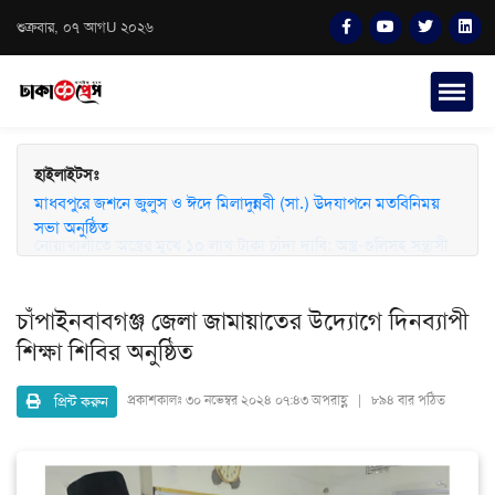
শুক্রবার, ০৭ আগU ২০২৬
হাইলাইটসঃ
মাধবপুরে জশনে জুলুস ও ঈদে মিলাদুন্নবী (সা.) উদযাপনে মতবিনিময়
সভা অনুষ্ঠিত
চাঁপাইনবাবগঞ্জ জেলা জামায়াতের উদ্যোগে দিনব্যাপী
শিক্ষা শিবির অনুষ্ঠিত
প্রিন্ট করুন
প্রকাশকালঃ
৩০ নভেম্বর ২০২৪ ০৭:৪৩ অপরাহ্ণ | ৮৯৪ বার পঠিত