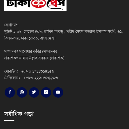
যোগাযোগ
স্যুইট # ০৬, লেভেল #০৯, ইস্টার্ন আরজু , শহীদ সৈয়দ নজরুল ইসলাম সরণি, ৬১,
বিজয়নগর, ঢাকা ১০০০, বাংলাদেশ।
সম্পাদকঃ সারোয়ার কবির (সম্পাদক)
প্রকাশকঃ আমান উল্লাহ সরকার (প্রকাশক)
মোবাইলঃ +৮৮০ ১৭১১৩১৪১৫৬
টেলিফোনঃ +৮৮০ ২২২৬৬৬৫৫৩৩
সর্বাধিক পড়া