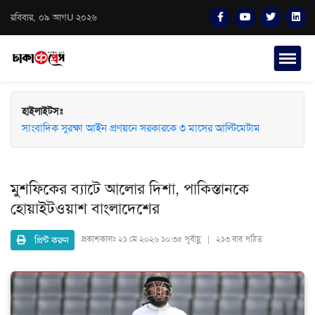
রবিবার, ০৯ আগU ২০২৬
হাইলাইটসঃ
সাংবাদিক সুরক্ষা আইন প্রণয়নে সরকারকে ৩ মাসের আল্টিমেটাম
মুশফিকের ব্যাটে আলোর দিশা, পাকিস্তানকে
হোয়াইটওয়াশ বাংলাদেশের
প্রিন্ট করুন
প্রকাশকালঃ
২১ মে ২০২৬ ১০:৩৫ পূর্বাহ্ণ | ২১৩ বার পঠিত