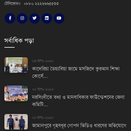
টেলিফোনঃ +৮৮০ ২২২৬৬৬৫৫৩৩
সর্বাধিক পড়া
০৩ আগu ২০২৬
কাদেরিয়া তৈয়্যবিয়া জামে মসজিদে কুরআন শিক্ষা
কোর্সে...
০২ আগu ২০২৬
নরসিংদীতে তথ্য ও মানবাধিকার ফাউন্ডেশনের জেলা
কমিটি...
০১ আগu ২০২৬
জামালপুরে গৃহবধূর গোপন ভিডিও ধারণের অভিযোগে