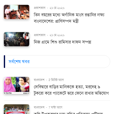
প্রকাশকাল
-
২১ মে ২০২৬
তিন বছরের মধ্যে অর্গানিক মাংস রপ্তানির লক্ষ্য
বাংলাদেশের: প্রাণিসম্পদ মন্ত্রী
প্রকাশকাল
-
২১ মে ২০২৬
নিজ গ্রামে শিশু রামিসার দাফন সম্পন্ন
সর্বশেষ খবর
বাংলাদেশ
-
2 মিনিট আগে
দেবিদ্বারে বাড়ির মালিককে হত্যা, মরদেহ ৯
টুকরো করে প্যাকেটে ভরে ফেলে রাখার অভিযোগ
বাংলাদেশ
-
7 ঘন্টা আগে