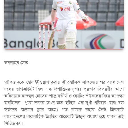
অনলাইন ডেস্ক
পাকিস্তানকে হোয়াইটওয়াশ করার ঐতিহাসিক সাফল্যের পর বাংলাদেশ
দলের ডাগআউটে ছিল এক প্রশান্তিময় দৃশ্য। পুরস্কার বিতরণীর আগে
অধিনায়ক নাজমুল হোসেন শান্ত সতীর্থ ও কোচিং স্টাফদের নিয়ে অপেক্ষা
করছিলেন। পুরো দলকে তখন মনে হচ্ছিল এক সুখী পরিবার, যারা বড়
অর্জনের আনন্দে ডুবে আছে। গত কয়েক বছরে টেস্ট ক্রিকেটে
বাংলাদেশের ধারাবাহিক উন্নতির আরেকটি উজ্জ্বল অধ্যায় হয়ে থাকল এই
সিরিজ জয়।