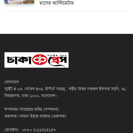
মাসের আল্টিমেটাম
যোগাযোগ
স্যুইট # ০৬, লেভেল #০৯, ইস্টার্ন আরজু , শহীদ সৈয়দ নজরুল ইসলাম সরণি, ৬১,
বিজয়নগর, ঢাকা ১০০০, বাংলাদেশ।
সম্পাদকঃ সারোয়ার কবির (সম্পাদক)
প্রকাশকঃ আমান উল্লাহ সরকার (প্রকাশক)
মোবাইলঃ +৮৮০ ১৭১১৩১৪১৫৬