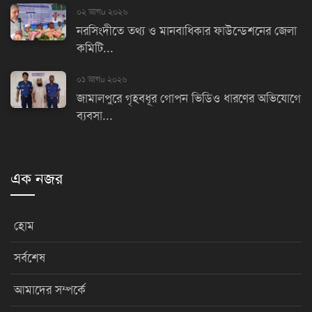
০২ আগu ২০২৬
নরসিংদীতে তথ্য ও মানবাধিকার ফাউন্ডেশনের জেলা
কমিটি...
০১ আগu ২০২৬
জামালপুরে গৃহবধূর গোপন ভিডিও ধারণের অভিযোগে
ব্যবসা...
এক নজর
হোম
সর্বশেষ
আমাদের সম্পর্কে