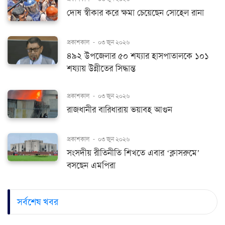
দোষ স্বীকার করে ক্ষমা চেয়েছেন সোহেল রানা
প্রকাশকাল
-
০৩ জুন ২০২৬
৪৯২ উপজেলার ৫০ শয্যার হাসপাতালকে ১০১
শয্যায় উন্নীতের সিদ্ধান্ত
প্রকাশকাল
-
০৩ জুন ২০২৬
রাজধানীর বারিধারায় ভয়াবহ আগুন
প্রকাশকাল
-
০৩ জুন ২০২৬
সংসদীয় রীতিনীতি শিখতে এবার ‘ক্লাসরুমে’
বসছেন এমপিরা
সর্বশেষ খবর