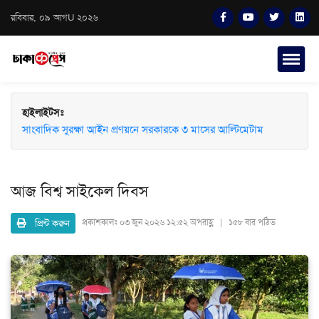
রবিবার, ০৯ আগU ২০২৬
হাইলাইটসঃ
সাংবাদিক সুরক্ষা আইন প্রণয়নে সরকারকে ৩ মাসের আল্টিমেটাম
আজ বিশ্ব সাইকেল দিবস
প্রিন্ট করুন
প্রকাশকালঃ
০৩ জুন ২০২৬ ১২:৫২ অপরাহ্ণ | ১৫৮ বার পঠিত