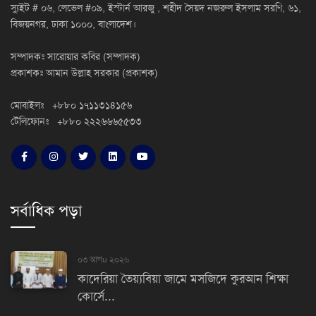
স্যুইট # ০৬, লেভেল #০৯, ইস্টার্ন আরজু , শহীদ সৈয়দ নজরুল ইসলাম সরণি, ৬১,
বিজয়নগর, ঢাকা ১০০০, বাংলাদেশ।
সম্পাদকঃ সারোয়ার কবির (সম্পাদক)
প্রকাশকঃ আমান উল্লাহ সরকার (প্রকাশক)
মোবাইলঃ +৮৮০ ১৭১১৩১৪১৫৬
টেলিফোনঃ +৮৮০ ২২২৬৬৬৫৫৩৩
সর্বাধিক পড়া
০৩ আগu ২০২৬
কাদেরিয়া তৈয়্যবিয়া জামে মসজিদে কুরআন শিক্ষা
কোর্সে...