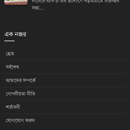
নাটোরে র‌্যাব-৫-এর উদ্যোগে বড়াইগ্রামে টাউনহল
সভা...
এক নজর
হোম
সর্বশেষ
আমাদের সম্পর্কে
গোপনীয়তা নীতি
শর্তাবলী
যোগাযোগ করুন