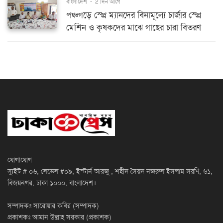
বাংলাদেশ
-
2 দিন আগে
পঞ্চগড়ে স্প্রে ম্যানদের বিনামূল্যে চার্জার স্প্রে
মেশিন ও কৃষকদের মাঝে গাছের চারা বিতরণ
যোগাযোগ
স্যুইট # ০৬, লেভেল #০৯, ইস্টার্ন আরজু , শহীদ সৈয়দ নজরুল ইসলাম সরণি, ৬১,
বিজয়নগর, ঢাকা ১০০০, বাংলাদেশ।
সম্পাদকঃ সারোয়ার কবির (সম্পাদক)
প্রকাশকঃ আমান উল্লাহ সরকার (প্রকাশক)