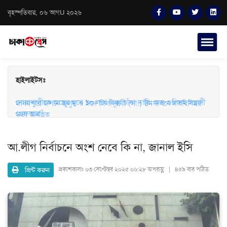
বৃহস্পতিবার, ০৬ আগU ২০২৬
হাইলাইটসঃ
মাধবপুরে জশনে জুলুস ও ঈদে মিলাদুন্নবী (সা.) উদযাপনে মতবিনিময়
সভা অনুষ্ঠিত
নোয়াখালীতে অস্ত্রের মুখে ১০ লাখ টাকা চাঁদা দাবি: অস্ত্র-গুলিসহ সন্ত্রাসী
গ্রেফতার
আ.লীগ নির্বাচনে অংশ নেবে কি না, জানাল ইসি
প্রিন্ট করুন
প্রকাশকালঃ
০৩ সেপ্টেম্বর ২০২৫ ০৬:২৮ অপরাহ্ণ | ৪৫৯ বার পঠিত