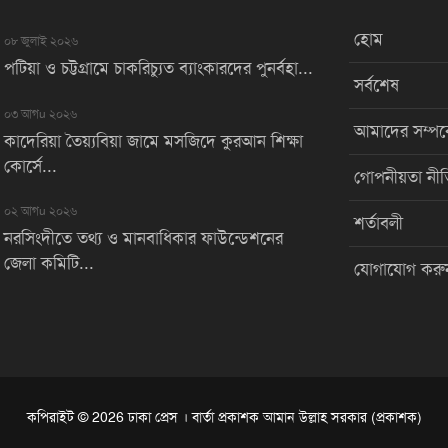
হোম
০৮ জুলাই ২০২৬
পটিয়া ও চট্টগ্রামে চাকরিচ্যুত ব্যাংকারদের পুনর্বহা...
সর্বশেষ
০৩ আগu ২০২৬
আমাদের সম্পর্
কাদেরিয়া তৈয়্যবিয়া জামে মসজিদে কুরআন শিক্ষা
কোর্সে...
গোপনীয়তা নীত
০২ আগu ২০২৬
শর্তাবলী
নরসিংদীতে তথ্য ও মানবাধিকার ফাউন্ডেশনের
জেলা কমিটি...
যোগাযোগ করু
কপিরাইট © 2026 ঢাকা প্রেস । বার্তা প্রকাশক আমান উল্লাহ সরকার (প্রকাশক)