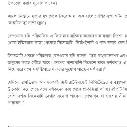
উপভোগ করার সুযোগ পাবেন।
আফগানিস্তানে মৃত্যুর মুখ থেকে ফিরে আসা এক বাংলাদেশির সত্য ঘটনা থে
‘আনটিল দ্য লাস্ট ব্রেথ’।
রেদওয়ান রনি পরিচালিত এ সিনেমায় অভিনয় করেছেন আফরান নিশো, চঞ্চল
থেকে ইতিবাচক সাড়া পেয়েছে সিনেমাটি। নির্মাণশৈলী ও গল্প বলার ধরন ন
সিনেমাটি প্রসঙ্গে পরিচালক রেদওয়ান রনি বলেন, “‘দম’ বাংলাদেশের এব
মানুষের কাছে পৌঁছে যাবে। দেশের পাশাপাশি বিদেশে থাকা দর্শকরা
নিয়ে ঘরে বসে ‘দম’ উপভোগ করার সুযোগ পাচ্ছেন দর্শকরা।”
এদিকে এসভিএফ আলফা-আই এন্টারটেইনমেন্ট লিমিটেডের ব্যবস্থাপনা 
উচ্চতায় নিয়ে গেছে বলে দর্শকদের কাছ থেকে প্রতিক্রিয়া পাচ্ছি। প্রতিট
বেশি দর্শক সিনেমাটি দেখার সুযোগ পাবেন। প্রেক্ষাগৃহ বা দেশের সীম
পারবেন।”