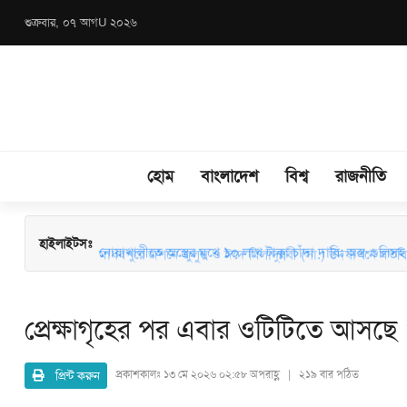
শুক্রবার, ০৭ আগU ২০২৬
হোম
বাংলাদেশ
বিশ্ব
রাজনীতি
মাধবপুরে জশনে জুলুস ও ঈদে মিলাদুন্নবী (সা.) উদযাপনে মতবিন
হাইলাইটসঃ
নোয়াখালীতে অস্ত্রের মুখে ১০ লাখ টাকা চাঁদা দাবি: অস্ত্র-গুলিসহ স
প্রেক্ষাগৃহের পর এবার ওটিটিতে আসছে
প্রিন্ট করুন
প্রকাশকালঃ
১৩ মে ২০২৬ ০২:৫৮ অপরাহ্ণ | ২১৯ বার পঠিত