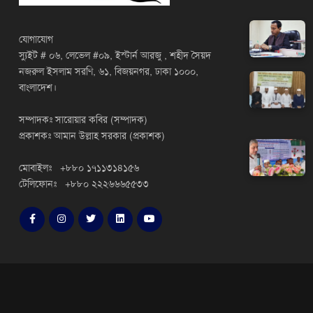
যোগাযোগ
স্যুইট # ০৬, লেভেল #০৯, ইস্টার্ন আরজু , শহীদ সৈয়দ
নজরুল ইসলাম সরণি, ৬১, বিজয়নগর, ঢাকা ১০০০,
বাংলাদেশ।
সম্পাদকঃ সারোয়ার কবির (সম্পাদক)
প্রকাশকঃ আমান উল্লাহ সরকার (প্রকাশক)
মোবাইলঃ +৮৮০ ১৭১১৩১৪১৫৬
টেলিফোনঃ +৮৮০ ২২২৬৬৬৫৫৩৩