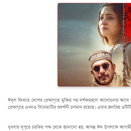
ঈদুল ফিতরে দেশের প্রেক্ষাগৃহে মুক্তির পর দর্শকমহলে আলোচনায় আস
প্রেক্ষাগৃহে এখনও সিনেমাটির প্রদর্শনী চলমান রয়েছে। এবার জনপ্রিয় ওটিটি প
বুধবার দুপুরে চরকির পক্ষ থেকে জানানো হয়, আসন্ন ঈদ উপলক্ষে আগামী ২