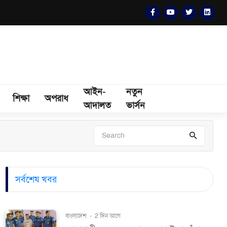
আইন-
নতুন
শিক্ষা
অপরাধ
আদালত
ভার্সন
সর্বশেষ খবর
বাংলাদেশ
-
2 দিন আগে