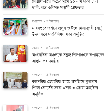
নোয়াখালীতে অস্ত্রের মুখে ১০ লাখ টাকা চাঁদা
দাবি: অস্ত্র-গুলিসহ সন্ত্রাসী গ্রেফতার
বাংলাদেশ
-
2 দিন আগে
মাধবপুরে জশনে জুলুস ও ঈদে মিলাদুন্নবী (সা.)
উদযাপনে মতবিনিময় সভা অনুষ্ঠিত
বাংলাদেশ
-
3 দিন আগে
অর্থনৈতিক অঞ্চলকে সবুজ শিল্পাঞ্চলে রূপান্তরের
আহ্বান প্রধানমন্ত্রীর
বাংলাদেশ
-
3 দিন আগে
কাদেরিয়া তৈয়্যবিয়া জামে মসজিদে কুরআন
শিক্ষা কোর্সের সবক প্রদান ও দোয়া মাহফিল
অনুষ্ঠিত
বাংলাদেশ
-
3 দিন আগে