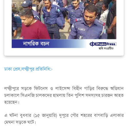
ঢাকা প্রেস,লক্ষ্মীপুর প্রতিনিধি:-
লক্ষ্মীপুরে সড়কে ফিটনেস ও লাইসেন্স বিহীন গাড়ির বিরুদ্ধে অভিযান
চলাকালে সিএনজি চালকদের হামলায় তিন পুলিশ সদস্যসহ চারজন আহত
হয়েছেন।
এ ঘটনা বুধবার (১৫ জানুয়ারি) দুপুরে পৌর শহরের বাগবাড়ি এলাকার
মেঘনা সড়কে ঘটে।