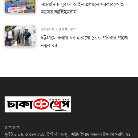
সাংবাদিক সুরক্ষা আইন প্রণয়নে সরকারকে ৩
মাসের আল্টিমেটাম
বাংলাদেশ
-
8 ঘন্টা আগে
চট্টগ্রামে বন্যায় ঘর হারানো ১০০ পরিবার পাচ্ছে
নতুন ঘর
যোগাযোগ
স্যুইট # ০৬, লেভেল #০৯, ইস্টার্ন আরজু , শহীদ সৈয়দ নজরুল ইসলাম সরণি, ৬১,