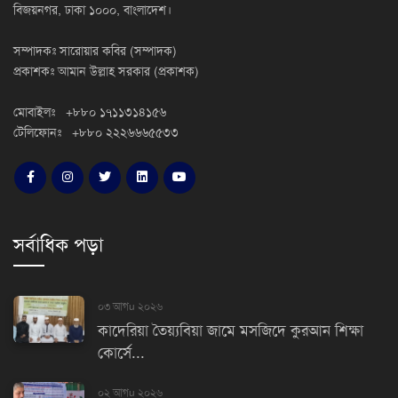
বিজয়নগর, ঢাকা ১০০০, বাংলাদেশ।
সম্পাদকঃ সারোয়ার কবির (সম্পাদক)
প্রকাশকঃ আমান উল্লাহ সরকার (প্রকাশক)
মোবাইলঃ +৮৮০ ১৭১১৩১৪১৫৬
টেলিফোনঃ +৮৮০ ২২২৬৬৬৫৫৩৩
সর্বাধিক পড়া
০৩ আগu ২০২৬
কাদেরিয়া তৈয়্যবিয়া জামে মসজিদে কুরআন শিক্ষা
কোর্সে...
০২ আগu ২০২৬