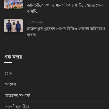
নরসিংদীতে তথ্য ও মানবাধিকার ফাউন্ডেশনের জেলা
কমিটি...
০১ আগu ২০২৬
জামালপুরে গৃহবধূর গোপন ভিডিও ধারণের অভিযোগে
ব্যবসা...
এক নজর
হোম
সর্বশেষ
আমাদের সম্পর্কে
গোপনীয়তা নীতি